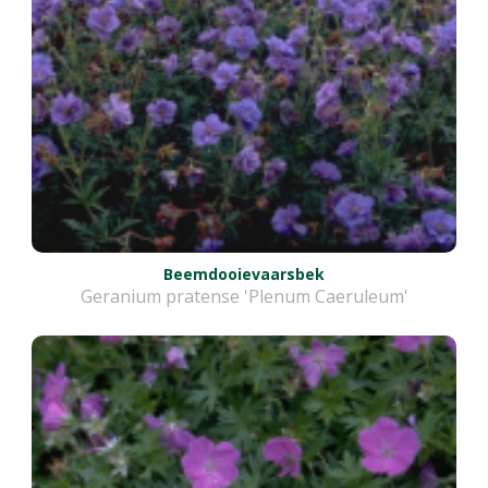
Beemdooievaarsbek
Geranium pratense 'Plenum Caeruleum'