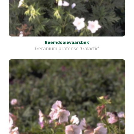
Beemdooievaarsbek
Geranium pratense 'Galactic'