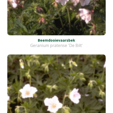
Beemdooievaarsbek
Geranium pratense 'De Bilt'