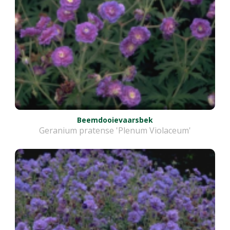
Beemdooievaarsbek
Geranium pratense 'Plenum Violaceum'