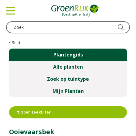
G
a
n
a
a
r
c
Start
o
Plantengids
n
t
Alle planten
e
n
Zoek op tuintype
t
Mijn Planten
Open zoekfilter
Ooievaarsbek