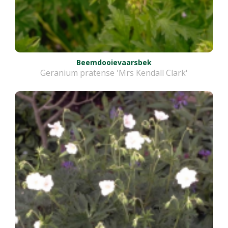
Beemdooievaarsbek
Geranium pratense 'Mrs Kendall Clark'