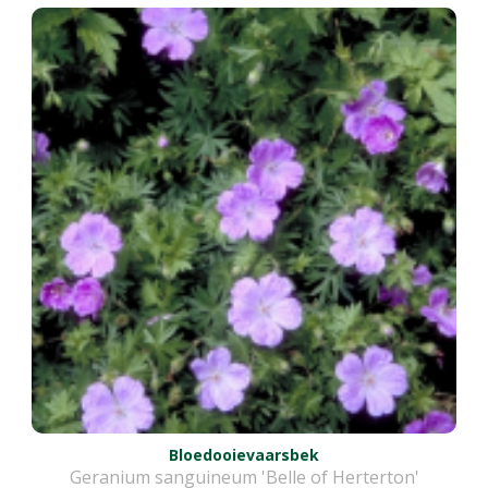
Bloedooievaarsbek
Geranium sanguineum 'Belle of Herterton'