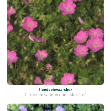
Bloedooievaarsbek
Geranium sanguineum 'Max Frei'