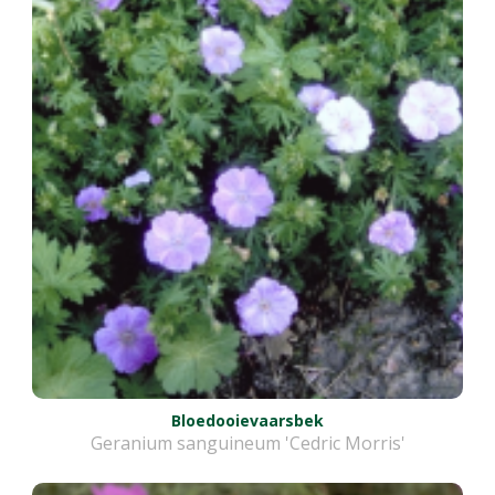
Bloedooievaarsbek
Geranium sanguineum 'Cedric Morris'