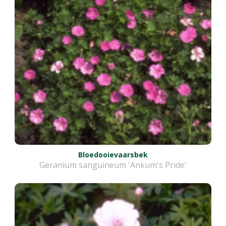
Bloedooievaarsbek
Geranium sanguineum 'Ankum's Pride'