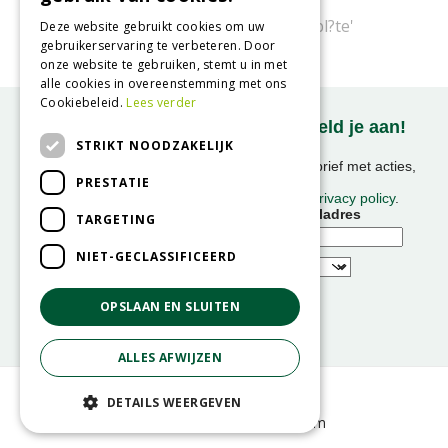
Bloedooievaarsbek
Geranium sanguineum 'Apfelbl?te'
Deze website gebruikt cookies om uw
gebruikerservaring te verbeteren. Door
onze website te gebruiken, stemt u in met
alle cookies in overeenstemming met ons
Cookiebeleid.
Lees verder
Onze nieuwsbrief ontvangen? Meld je aan!
STRIKT NOODZAKELIJK
Ontvang ongeveer 1x per week onze nieuwsbrief met acties,
PRESTATIE
nieuws & activiteiten!
We slaan uw gegevens op conform onze
privacy policy
.
Voornaam
E-mailadres
TARGETING
NIET-GECLASSIFICEERD
OPSLAAN EN SLUITEN
ALLES AFWIJZEN
© GroenRijk
DETAILS WEERGEVEN
Green Solutions
GRS-Platform