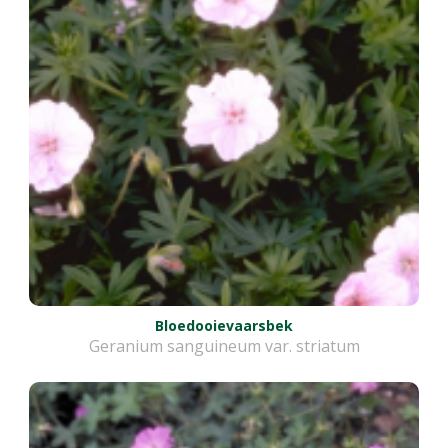
Bloedooievaarsbek
Geranium sanguineum var. striatum