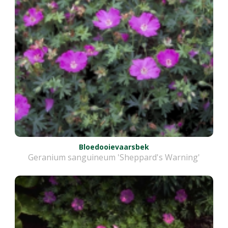
Bloedooievaarsbek
Geranium sanguineum 'Sheppard's Warning'