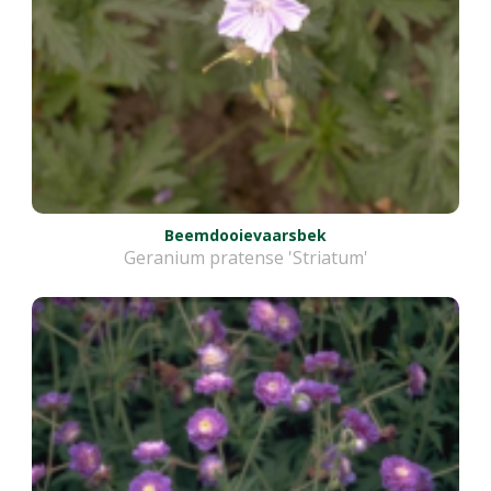
Beemdooievaarsbek
Geranium pratense 'Striatum'