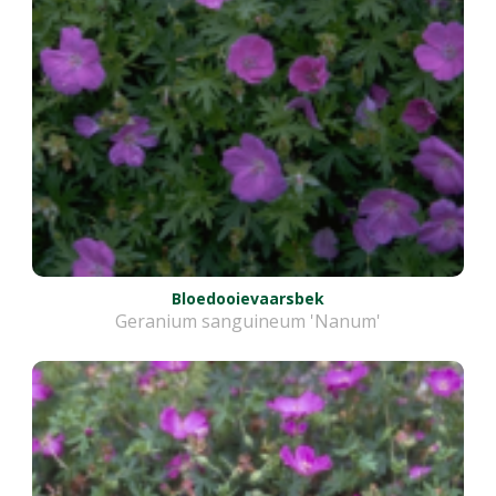
Bloedooievaarsbek
Geranium sanguineum 'Nanum'