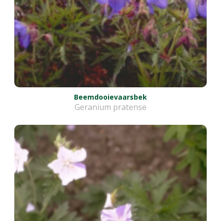
Beemdooievaarsbek
Geranium pratense