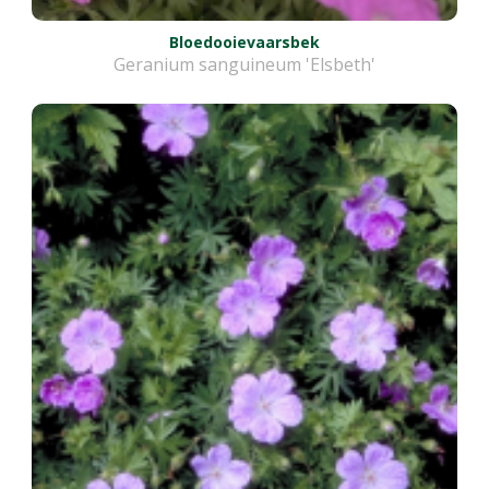
Bloedooievaarsbek
Geranium sanguineum 'Elsbeth'