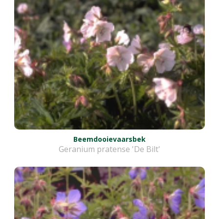
Beemdooievaarsbek
Geranium pratense 'De Bilt'