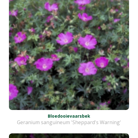
Bloedooievaarsbek
Geranium sanguineum 'Sheppard's Warning'