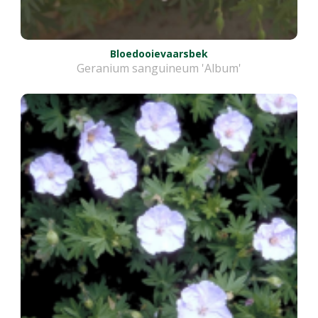
Bloedooievaarsbek
Geranium sanguineum 'Album'