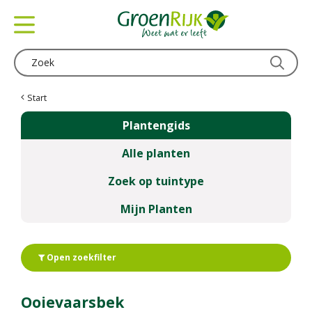
G
a
n
a
a
r
c
Start
o
Plantengids
n
t
Alle planten
e
n
Zoek op tuintype
t
Mijn Planten
Open zoekfilter
Ooievaarsbek