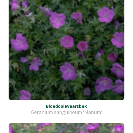
Bloedooievaarsbek
Geranium sanguineum 'Nanum'