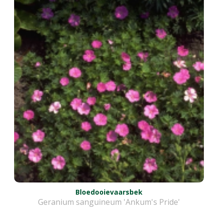
Bloedooievaarsbek
Geranium sanguineum 'Ankum's Pride'