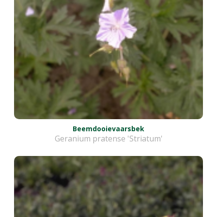
Beemdooievaarsbek
Geranium pratense 'Striatum'