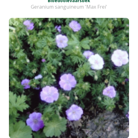
Bloedooievaarsbek
Geranium sanguineum 'Max Frei'