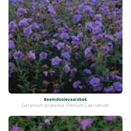
Beemdooievaarsbek
Geranium pratense 'Plenum Caeruleum'