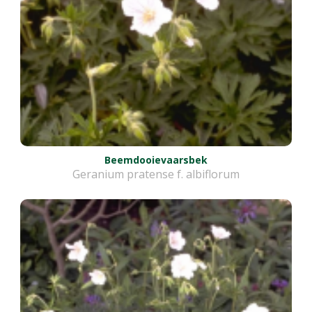
Beemdooievaarsbek
Geranium pratense f. albiflorum