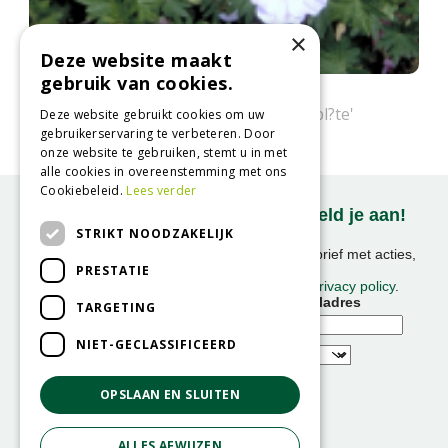
×
Deze website maakt
gebruik van cookies.
Bloedooievaarsbek
Geranium sanguineum 'Apfelbl?te'
Deze website gebruikt cookies om uw
gebruikerservaring te verbeteren. Door
onze website te gebruiken, stemt u in met
alle cookies in overeenstemming met ons
Cookiebeleid.
Lees verder
Onze nieuwsbrief ontvangen? Meld je aan!
STRIKT NOODZAKELIJK
Ontvang ongeveer 1x per week onze nieuwsbrief met acties,
PRESTATIE
nieuws & activiteiten!
We slaan uw gegevens op conform onze
privacy policy
.
Voornaam
E-mailadres
TARGETING
NIET-GECLASSIFICEERD
OPSLAAN EN SLUITEN
ALLES AFWIJZEN