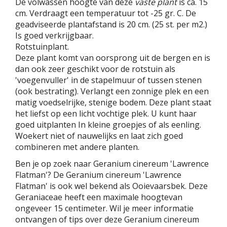
De volwassen hoogte van deze
vaste plant
is ca. 15
cm. Verdraagt een temperatuur tot -25 gr. C. De
geadviseerde plantafstand is 20 cm. (25 st. per m2.)
Is goed verkrijgbaar.
Rotstuinplant.
Deze plant komt van oorsprong uit de bergen en is
dan ook zeer geschikt voor de rotstuin als
'voegenvuller' in de stapelmuur of tussen stenen
(ook bestrating). Verlangt een zonnige plek en een
matig voedselrijke, stenige bodem. Deze plant staat
het liefst op een licht vochtige plek. U kunt haar
goed uitplanten In kleine groepjes of als eenling.
Woekert niet of nauwelijks en laat zich goed
combineren met andere planten.
Ben je op zoek naar Geranium cinereum 'Lawrence
Flatman'? De Geranium cinereum 'Lawrence
Flatman' is ook wel bekend als Ooievaarsbek. Deze
Geraniaceae heeft een maximale hoogtevan
ongeveer 15 centimeter. Wil je meer informatie
ontvangen of tips over deze Geranium cinereum