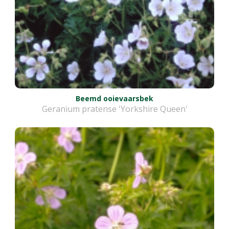
Beemd ooievaarsbek
Geranium pratense 'Yorkshire Queen'