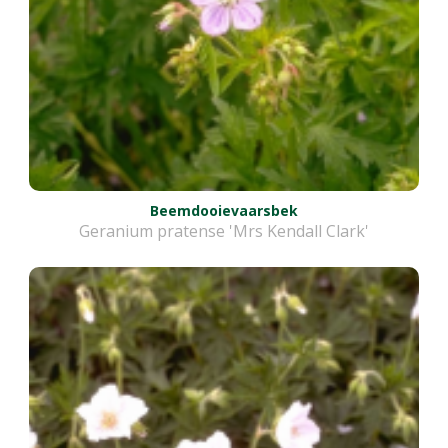
Beemdooievaarsbek
Geranium pratense 'Mrs Kendall Clark'