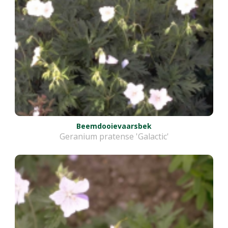
Beemdooievaarsbek
Geranium pratense 'Galactic'