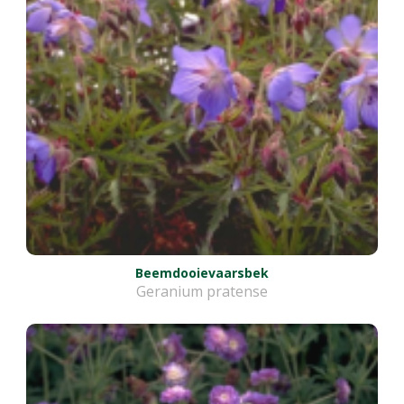
Beemdooievaarsbek
Geranium pratense