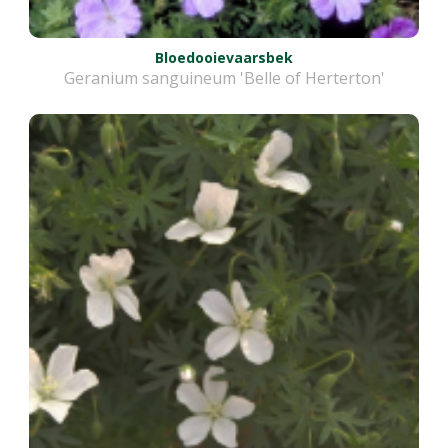
Bloedooievaarsbek
Geranium sanguineum 'Belle of Herterton'