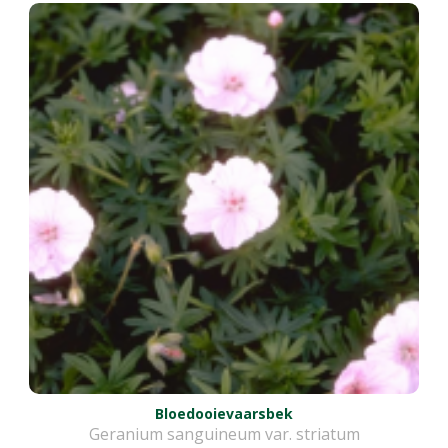
Bloedooievaarsbek
Geranium sanguineum var. striatum