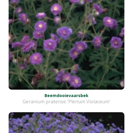
Beemdooievaarsbek
Geranium pratense 'Plenum Violaceum'