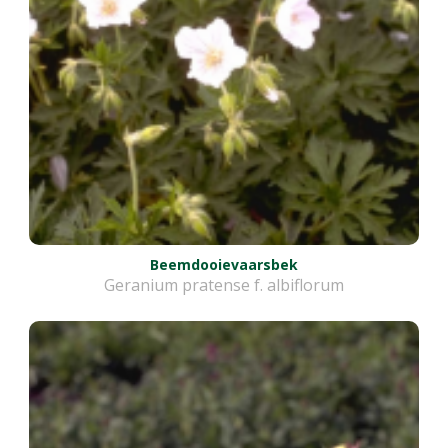
Beemdooievaarsbek
Geranium pratense f. albiflorum