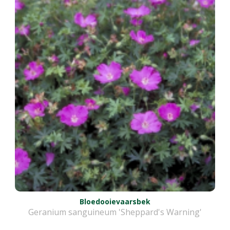
Bloedooievaarsbek
Geranium sanguineum 'Sheppard's Warning'