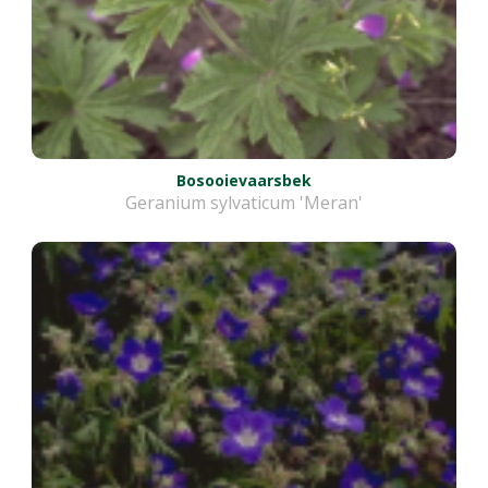
Bosooievaarsbek
Geranium sylvaticum 'Meran'