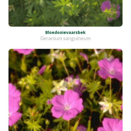
Bloedooievaarsbek
Geranium sanguineum