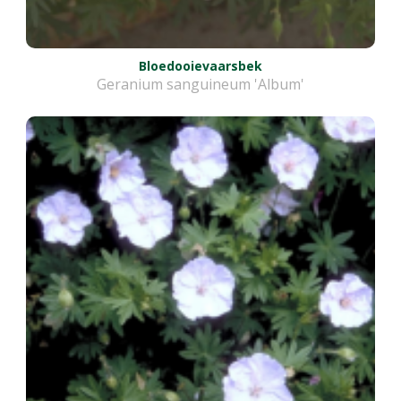
Bloedooievaarsbek
Geranium sanguineum 'Album'