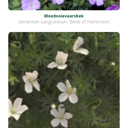
Bloedooievaarsbek
Geranium sanguineum 'Belle of Herterton'