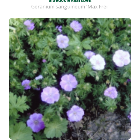
Bloedooievaarsbek
Geranium sanguineum 'Max Frei'