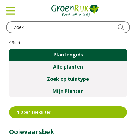
G
a
n
a
a
r
c
Start
o
Plantengids
n
t
Alle planten
e
n
Zoek op tuintype
t
Mijn Planten
Open zoekfilter
Ooievaarsbek