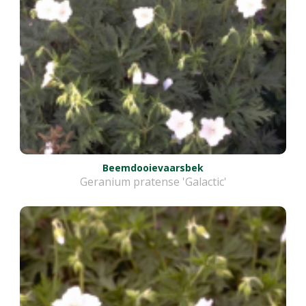
Beemdooievaarsbek
Geranium pratense 'Galactic'