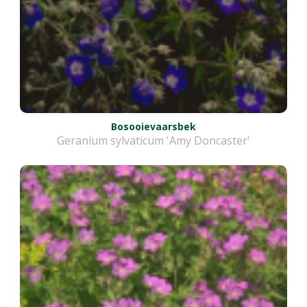
Bosooievaarsbek
Geranium sylvaticum 'Amy Doncaster'