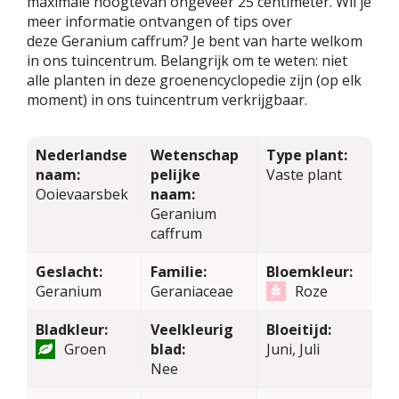
maximale hoogtevan ongeveer 25 centimeter. Wil je
meer informatie ontvangen of tips over
deze Geranium caffrum? Je bent van harte welkom
in ons tuincentrum. Belangrijk om te weten: niet
alle planten in deze groenencyclopedie zijn (op elk
moment) in ons tuincentrum verkrijgbaar.
Nederlandse
Wetenschap
Type plant:
naam:
pelijke
Vaste plant
Ooievaarsbek
naam:
Geranium
caffrum
Geslacht:
Familie:
Bloemkleur:
Geranium
Geraniaceae
Roze
Bladkleur:
Veelkleurig
Bloeitijd:
Groen
blad:
Juni, Juli
Nee