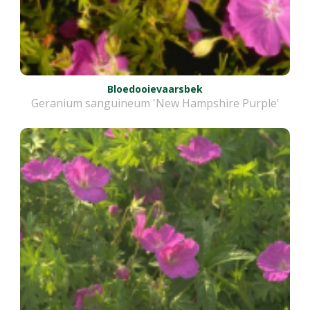
Bloedooievaarsbek
Geranium sanguineum 'New Hampshire Purple'