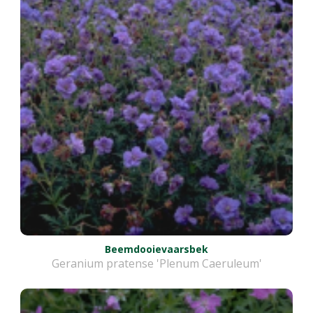
Beemdooievaarsbek
Geranium pratense 'Plenum Caeruleum'