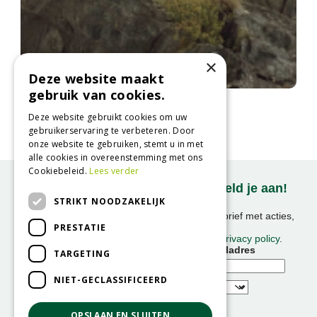
×
Deze website maakt
gebruik van cookies.
Langbladige steenbreek
Saxifraga longifolia
Deze website gebruikt cookies om uw
gebruikerservaring te verbeteren. Door
onze website te gebruiken, stemt u in met
alle cookies in overeenstemming met ons
Cookiebeleid.
Lees verder
Onze nieuwsbrief ontvangen? Meld je aan!
STRIKT NOODZAKELIJK
Ontvang ongeveer 1x per week onze nieuwsbrief met acties,
PRESTATIE
nieuws & activiteiten!
We slaan uw gegevens op conform onze
privacy policy
.
Voornaam
E-mailadres
TARGETING
NIET-GECLASSIFICEERD
OPSLAAN EN SLUITEN