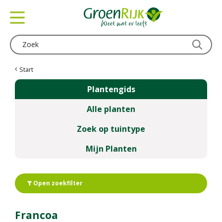
G
a
n
a
a
r
c
Start
o
Plantengids
n
t
Alle planten
e
n
Zoek op tuintype
t
Mijn Planten
Open zoekfilter
Francoa