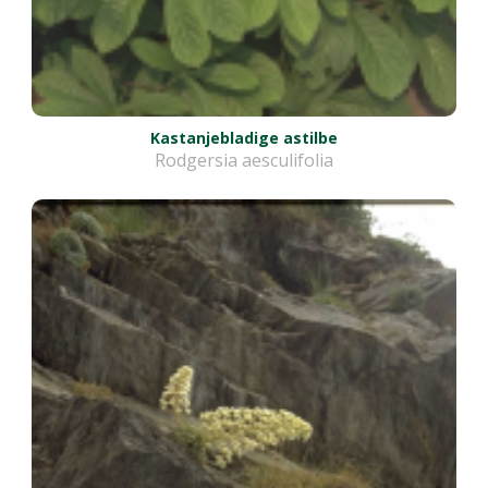
Kastanjebladige astilbe
Rodgersia aesculifolia