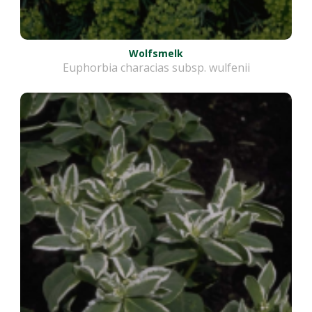
Wolfsmelk
Euphorbia characias subsp. wulfenii