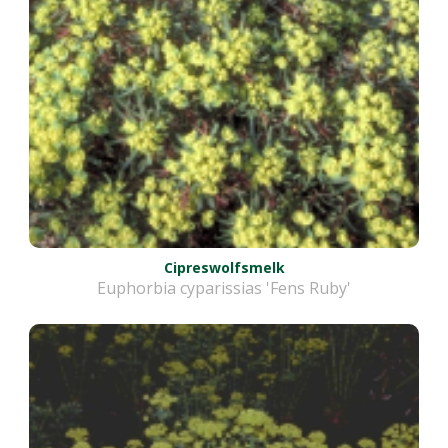
Cipreswolfsmelk
Euphorbia cyparissias 'Fens Ruby'