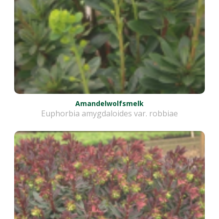
Amandelwolfsmelk
Euphorbia amygdaloides var. robbiae