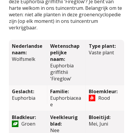
deze Euphorbia griffithii 'Fireglow'? Je bent van
harte welkom in ons tuincentrum. Belangrijk om te
weten: niet alle planten in deze groenencyclopedie
zijn (op elk moment) in ons tuincentrum
verkrijgbaar.
Nederlandse
Wetenschap
Type plant:
naam:
pelijke
Vaste plant
Wolfsmelk
naam:
Euphorbia
griffithii
'Fireglow'
Geslacht:
Familie:
Bloemkleur:
Euphorbia
Euphorbiacea
Rood
e
Bladkleur:
Veelkleurig
Bloeitijd:
Groen
blad:
Mei, Juni
Nee