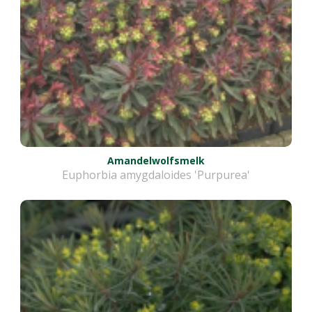
Amandelwolfsmelk
Euphorbia amygdaloides 'Purpurea'