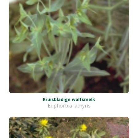
Kruisbladige wolfsmelk
Euphorbia lathyris