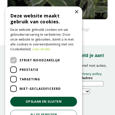
×
Deze website maakt
gebruik van cookies.
Wolfsmelk
Euphorbia marginata 'White Top'
Deze website gebruikt cookies om uw
gebruikerservaring te verbeteren. Door
onze website te gebruiken, stemt u in met
alle cookies in overeenstemming met ons
Cookiebeleid.
Lees verder
Onze nieuwsbrief ontvangen? Meld je aan!
STRIKT NOODZAKELIJK
Ontvang ongeveer 1x per week onze nieuwsbrief met acties,
PRESTATIE
nieuws & activiteiten!
We slaan uw gegevens op conform onze
privacy policy
.
Voornaam
E-mailadres
TARGETING
NIET-GECLASSIFICEERD
OPSLAAN EN SLUITEN
ALLES AFWIJZEN