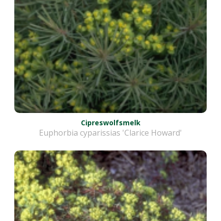
Cipreswolfsmelk
Euphorbia cyparissias 'Clarice Howard'