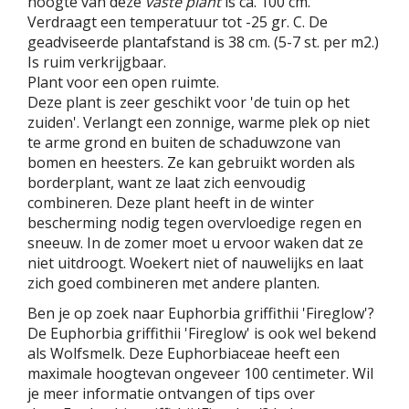
hoogte van deze
vaste plant
is ca. 100 cm.
Verdraagt een temperatuur tot -25 gr. C. De
geadviseerde plantafstand is 38 cm. (5-7 st. per m2.)
Is ruim verkrijgbaar.
Plant voor een open ruimte.
Deze plant is zeer geschikt voor 'de tuin op het
zuiden'. Verlangt een zonnige, warme plek op niet
te arme grond en buiten de schaduwzone van
bomen en heesters. Ze kan gebruikt worden als
borderplant, want ze laat zich eenvoudig
combineren. Deze plant heeft in de winter
bescherming nodig tegen overvloedige regen en
sneeuw. In de zomer moet u ervoor waken dat ze
niet uitdroogt. Woekert niet of nauwelijks en laat
zich goed combineren met andere planten.
Ben je op zoek naar Euphorbia griffithii 'Fireglow'?
De Euphorbia griffithii 'Fireglow' is ook wel bekend
als Wolfsmelk. Deze Euphorbiaceae heeft een
maximale hoogtevan ongeveer 100 centimeter. Wil
je meer informatie ontvangen of tips over