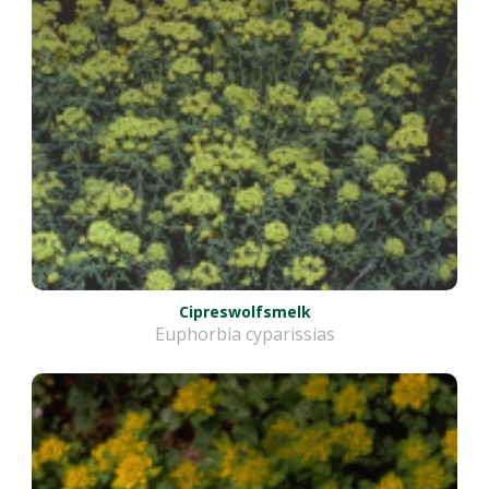
Cipreswolfsmelk
Euphorbia cyparissias