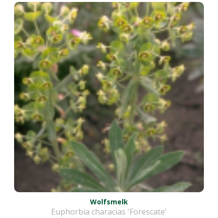
Wolfsmelk
Euphorbia characias 'Forescate'