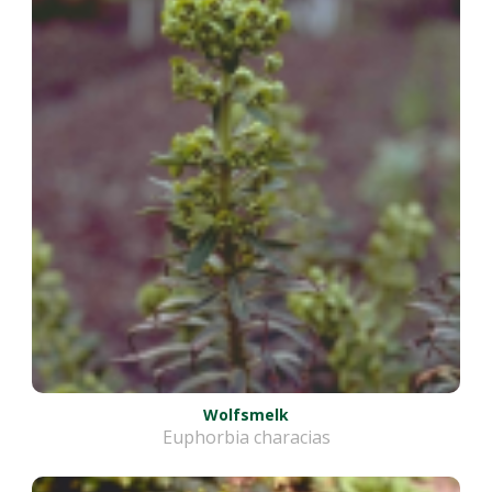
Wolfsmelk
Euphorbia characias