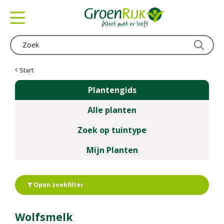
G
a
n
a
a
r
c
Start
o
Plantengids
n
t
Alle planten
e
n
Zoek op tuintype
t
Mijn Planten
Open zoekfilter
Wolfsmelk