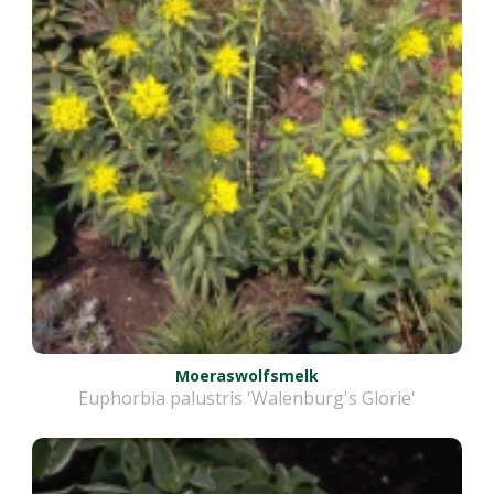
Moeraswolfsmelk
Euphorbia palustris 'Walenburg's Glorie'