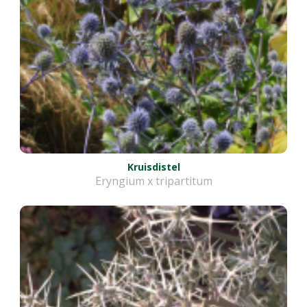
Kruisdistel
Eryngium x tripartitum