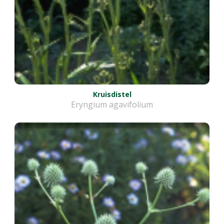
Kruisdistel
Eryngium agavifolium