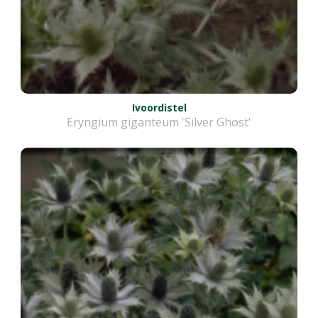
Ivoordistel
Eryngium giganteum 'Silver Ghost'