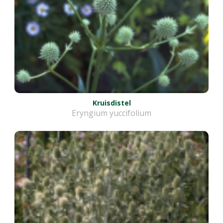
Kruisdistel
Eryngium yuccifolium