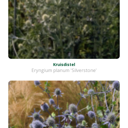
Kruisdistel
Eryngium planum 'Silverstone'