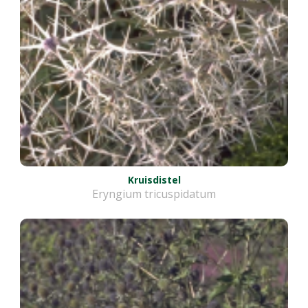
Kruisdistel
Eryngium tricuspidatum