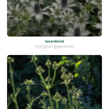
Ivoordistel
Eryngium giganteum