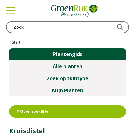
G
a
n
a
a
r
c
Start
o
Plantengids
n
t
Alle planten
e
n
Zoek op tuintype
t
Mijn Planten
Open zoekfilter
Kruisdistel