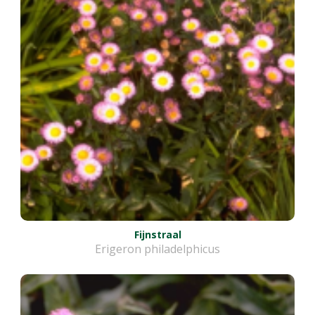
Fijnstraal
Erigeron philadelphicus