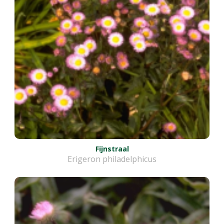
Fijnstraal
Erigeron philadelphicus