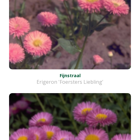
Fijnstraal
Erigeron 'Foersters Liebling'