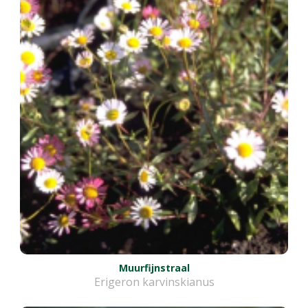
Muurfijnstraal
Erigeron karvinskianus