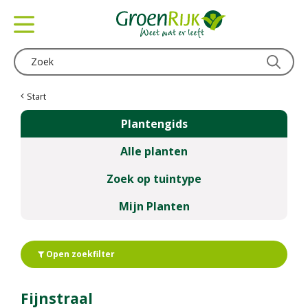
G
a
n
a
a
r
c
Start
o
Plantengids
n
t
Alle planten
e
n
Zoek op tuintype
t
Mijn Planten
Open zoekfilter
Fijnstraal