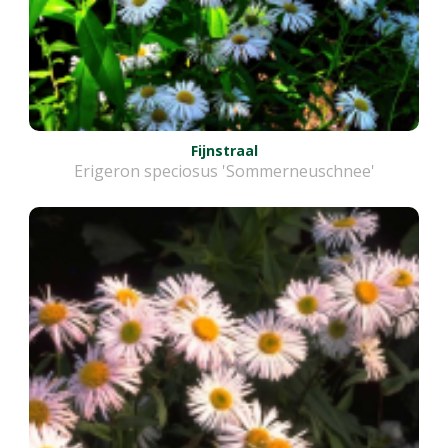
Fijnstraal
Erigeron speciosus 'Sommerneuschnee'