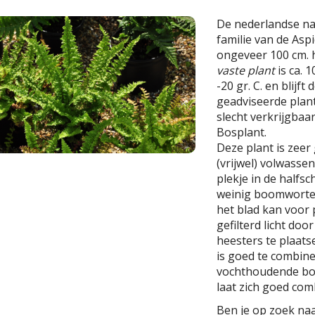
De nederlandse n
familie van de Asp
ongeveer 100 cm. 
vaste plant
is ca. 
-20 gr. C. en blijf
geadviseerde planta
slecht verkrijgbaar
Bosplant.
Deze plant is zeer
(vrijwel) volwasse
plekje in de half
weinig boomwortels
het blad kan voor
gefilterd licht do
heesters te plaats
is goed te combin
vochthoudende bod
laat zich goed co
Ben je op zoek naar