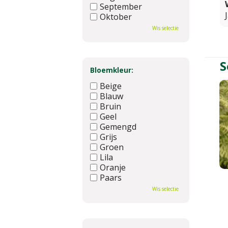
September
Oktober
November
Wis selectie
December
S
Bloemkleur:
Beige
Blauw
Bruin
Geel
Gemengd
Grijs
Groen
Lila
Oranje
Paars
Rood
Wis selectie
Roze
Wit
Zwart