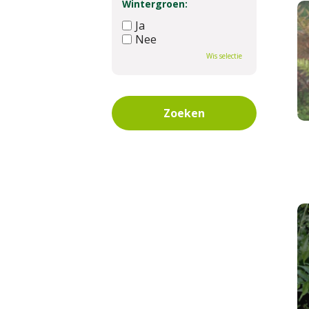
Wintergroen:
Ja
Nee
Wis selectie