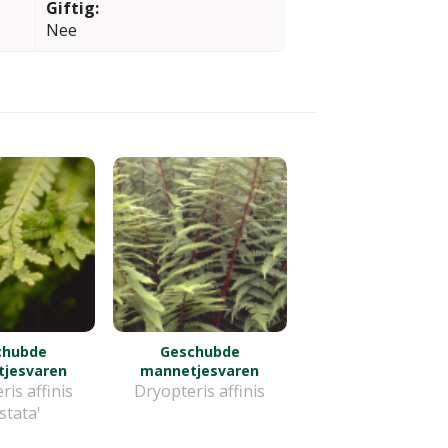
Giftig:
Nee
chubde
Geschubde
jesvaren
mannetjesvaren
ris affinis
Dryopteris affinis
istata'