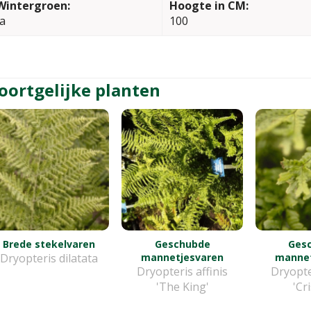
Wintergroen:
Hoogte in CM:
Ja
100
oortgelijke planten
Brede stekelvaren
Geschubde
Ges
Dryopteris dilatata
mannetjesvaren
mannet
Dryopteris affinis
Dryopte
'The King'
'Cr