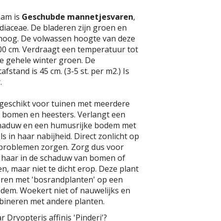
aam is
Geschubde mannetjesvaren
,
idiaceae. De bladeren zijn groen en
hoog. De volwassen hoogte van deze
100 cm. Verdraagt een temperatuur tot
t de gehele winter groen. De
fstand is 45 cm. (3-5 st. per m2.) Is
.
 geschikt voor tuinen met meerdere
n bomen en heesters. Verlangt een
schaduw en een humusrijke bodem met
 in haar nabijheid. Direct zonlicht op
 problemen zorgen. Zorg dus voor
or haar in de schaduw van bomen of
en, maar niet te dicht erop. Deze plant
eren met 'bosrandplanten' op een
em. Woekert niet of nauwelijks en
mbineren met andere planten.
 Dryopteris affinis 'Pinderi'?