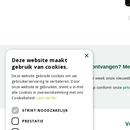
×
Deze website maakt
gebruik van cookies.
Onze nieuwsbrief ontvangen? Mel
Deze website gebruikt cookies om uw
Ontvang ongeveer 1x per week onze nieuwsbr
gebruikerservaring te verbeteren. Door
activiteiten!
onze website te gebruiken, stemt u in met
We slaan uw gegevens op conform onze
priv
alle cookies in overeenstemming met ons
Cookiebeleid.
Lees verder
STRIKT NOODZAKELIJK
PRESTATIE
Over GroenRijk
V