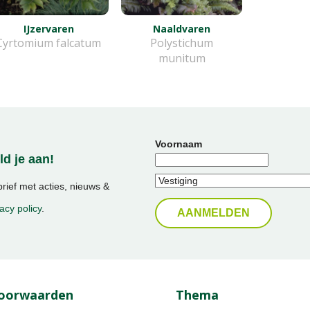
IJzervaren
Naaldvaren
Cyrtomium falcatum
Polystichum
munitum
Voornaam
d je aan!
ief met acties, nieuws &
acy policy
.
oorwaarden
Thema