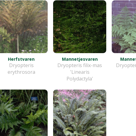
Herfstvaren
Mannetjesvaren
Mannet
Dryopteris
Dryopteris filix-mas
Dryopteri
erythrosora
'Linearis
Polydactyla'