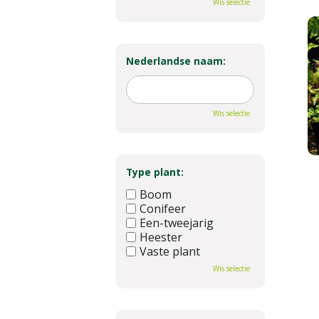
Wis selectie
Nederlandse naam:
Wis selectie
Type plant:
Boom
Conifeer
Een-tweejarig
Heester
Vaste plant
Wis selectie