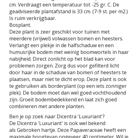
cm. Verdraagt een temperatuur tot -25 gr. C. De
geadviseerde plantafstand is 33 cm. (7-9 st. per m2.)
Is ruim verkrijgbaar.
Bosplant.
Deze plant is zeer geschikt voor tuinen met
meerdere (vrijwel) volwassen bomen en heesters.
Verlangt een plekje in de halfschaduw en een
humusrijke bodem met weinig boomwortels in haar
nabijheid. Direct zonlicht op het blad kan voor
problemen zorgen. Zorg dus voor gefilterd licht
door haar in de schaduw van bomen of heesters te
plaatsen, maar niet te dicht erop. Deze plant is ook
te gebruiken als borderplant (op een iets zonniger
plek). De bodem moet dan wel goed vochthoudend
zijn. Groeit bodembedekkend en laat zich goed
combineren met andere planten.
Ben je op zoek naar Dicentra 'Luxuriant'?
De Dicentra 'Luxuriant' is ook wel bekend
als Gebroken hartje. Deze Papaveraceae heeft een
maximale hoogtevan ongeveer 40 centimeter. Wil je