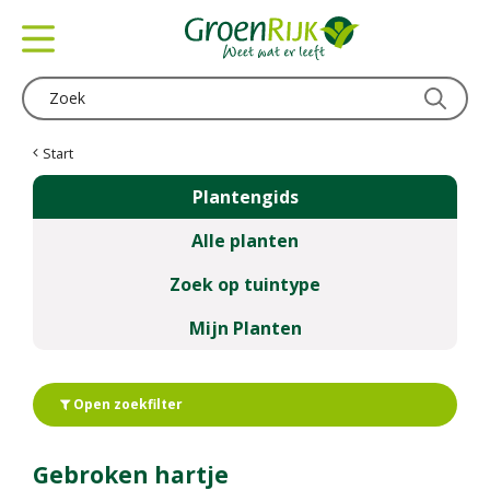
G
a
n
a
a
r
c
Start
o
Plantengids
n
t
Alle planten
e
n
Zoek op tuintype
t
Mijn Planten
Open zoekfilter
Gebroken hartje