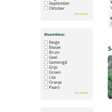
September
Oktober
November
Wis selectie
December
Bloemkleur:
Beige
S
Blauw
Bruin
Geel
Gemengd
Grijs
Groen
Lila
Oranje
Paars
Rood
Wis selectie
Roze
Wit
Zwart