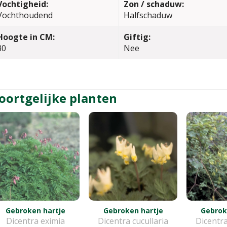
Vochtigheid:
Zon / schaduw:
Vochthoudend
Halfschaduw
Hoogte in CM:
Giftig:
30
Nee
oortgelijke planten
Gebroken hartje
Gebroken hartje
Gebrok
Dicentra eximia
Dicentra cucullaria
Dicentr