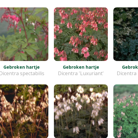
Gebroken hartje
Gebroken hartje
Gebrok
Dicentra spectabilis
Dicentra 'Luxuriant'
Dicentra 