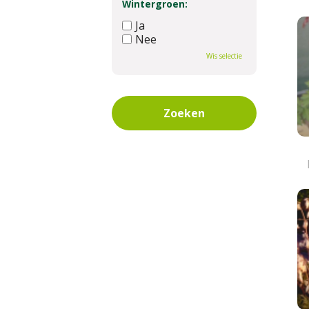
Wintergroen:
Ja
Nee
Wis selectie