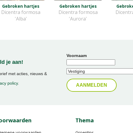
Gebroken hartjes
Gebroken hartjes
Gebroke
Dicentra formosa
Dicentra formosa
Dicentr
'Alba'
'Aurora'
Voornaam
d je aan!
ief met acties, nieuws &
acy policy
.
oorwaarden
Thema
gemene voorwaarden
Groentips