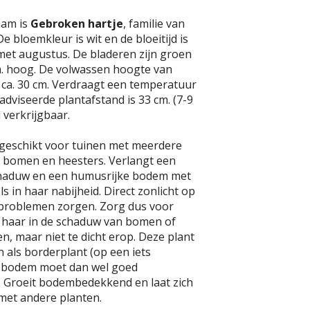
aam is
Gebroken hartje
, familie van
 bloemkleur is wit en de bloeitijd is
 met augustus. De bladeren zijn groen
. hoog. De volwassen hoogte van
 ca. 30 cm. Verdraagt een temperatuur
eadviseerde plantafstand is 33 cm. (7-9
d verkrijgbaar.
 geschikt voor tuinen met meerdere
n bomen en heesters. Verlangt een
schaduw en een humusrijke bodem met
 in haar nabijheid. Direct zonlicht op
 problemen zorgen. Zorg dus voor
or haar in de schaduw van bomen of
en, maar niet te dicht erop. Deze plant
n als borderplant (op een iets
e bodem moet dan wel goed
. Groeit bodembedekkend en laat zich
et andere planten.