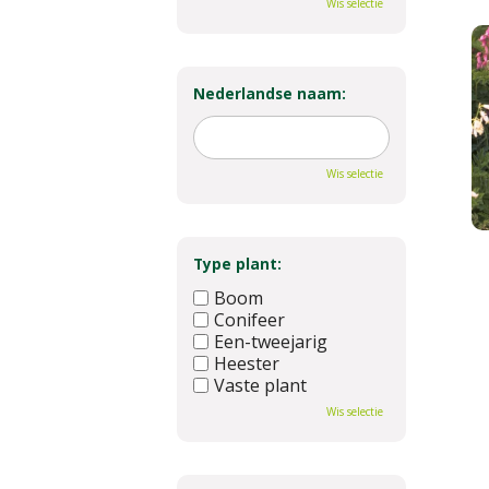
Wis selectie
Nederlandse naam:
Wis selectie
Type plant:
Boom
Conifeer
Een-tweejarig
Heester
Vaste plant
Wis selectie