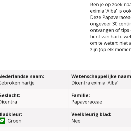
Ben je op zoek naa
eximia 'Alba' is o
Deze Papaveracea
ongeveer 30 centim
ontvangen of tips 
bent van harte wel
om te weten: niet 
zijn (op elk momen
Nederlandse naam:
Wetenschappelijke naam
Gebroken hartje
Dicentra eximia 'Alba'
Geslacht:
Familie:
Dicentra
Papaveraceae
Bladkleur:
Veelkleurig blad:
Groen
Nee