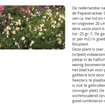
De nederlandse n
de Papaveraceae. De
van ca. mei tot en
en ongeveer 20 cm
deze
vaste plant
is
tot -25 gr. C. De g
st. per m2.) Is goe
Bosplant.
Deze plant is zeer
(vrijwel) volwasse
plekje in de half
weinig boomwortels
het blad kan voor
gefilterd licht do
heesters te plaats
is ook te gebruike
zonniger plek). D
vochthoudend zijn
goed combineren m