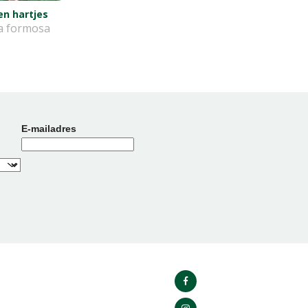
n hartjes
a formosa
E-mailadres