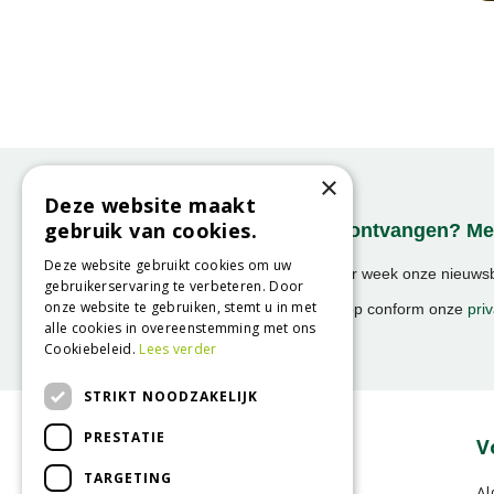
×
Deze website maakt
gebruik van cookies.
Onze nieuwsbrief ontvangen? Mel
Deze website gebruikt cookies om uw
Ontvang ongeveer 1x per week onze nieuwsbr
gebruikerservaring te verbeteren. Door
activiteiten!
onze website te gebruiken, stemt u in met
We slaan uw gegevens op conform onze
priv
alle cookies in overeenstemming met ons
Cookiebeleid.
Lees verder
STRIKT NOODZAKELIJK
PRESTATIE
Over GroenRijk
V
TARGETING
Vacatures
Al