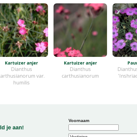
Kartuizer anjer
Kartuizer anjer
Pau
Dianthus
Dianthus
Dianthu
carthusianorum var.
carthusianorum
'Inshria
humilis
Voornaam
d je aan!