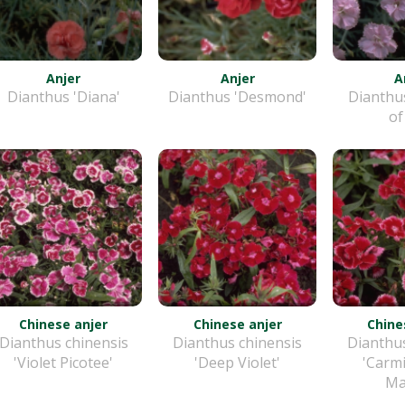
Anjer
Anjer
A
Dianthus 'Diana'
Dianthus 'Desmond'
Dianthu
of
Chinese anjer
Chinese anjer
Chine
Dianthus chinensis
Dianthus chinensis
Dianthus
'Violet Picotee'
'Deep Violet'
'Carm
Ma