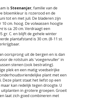
aam is
Steenanjer
, familie van de
De bloemkleur is rozerood en de
 juni tot en met juli. De bladeren zijn
 10 cm. hoog. De volwassen hoogte
nt
is ca. 20 cm. Verdraagt een
 gr. C. en blijft de gehele winter
erde plantafstand is 30 cm. (8-11 st.
erkrijgbaar.
an oorsprong uit de bergen en is dan
oor de rotstuin als 'voegenvuller' in
ussen stenen (ook bestrating).
ge plek en een matig voedselrijke
 onderhoudsvriendelijke plant met een
ei. Deze plant staat het liefst op een
, maar kan redelijk tegen droogte. U
 uitplanten in grotere groepen. Groeit
n laat zich goed combineren met