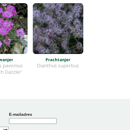
wanjer
Prachtanjer
s pavonius
Dianthus superbus
ch Dazzler'
E-mailadres