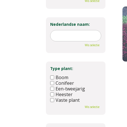
Wis selectie
Nederlandse naam:
Wis selectie
Type plant:
Boom
Conifeer
Een-tweejarig
Heester
Vaste plant
Wis selectie