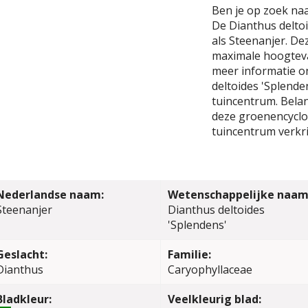
Ben je op zoek naa
De Dianthus deltoi
als Steenanjer. De
maximale hoogteva
meer informatie o
deltoides 'Splende
tuincentrum. Belang
deze groenencyclop
tuincentrum verkri
Nederlandse naam:
Wetenschappelijke naam
Steenanjer
Dianthus deltoides
'Splendens'
Geslacht:
Familie:
Dianthus
Caryophyllaceae
Bladkleur:
Veelkleurig blad: