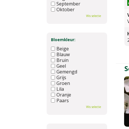
September
Oktober
November
Wis selectie
December
Bloemkleur:
Beige
Blauw
Bruin
Geel
S
Gemengd
Grijs
Groen
Lila
Oranje
Paars
Rood
Wis selectie
Roze
Wit
Zwart