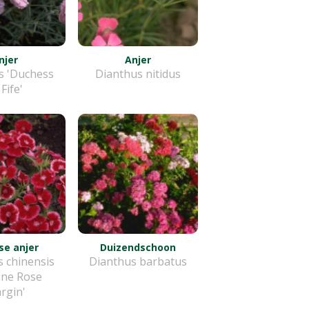
njer
Anjer
s 'Duchess
Dianthus nitidus
 Fife'
se anjer
Duizendschoon
 chinensis
Dianthus barbatus
ine Rose
rgin'