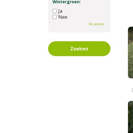
Wintergroen:
Ja
Nee
Wis selectie