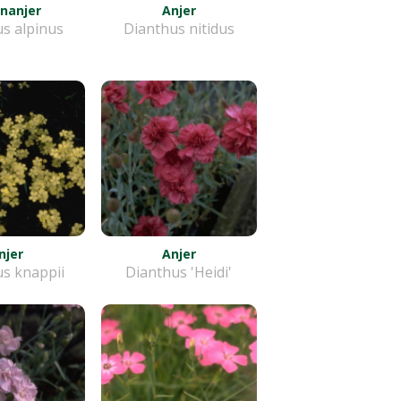
nanjer
Anjer
s alpinus
Dianthus nitidus
njer
Anjer
s knappii
Dianthus 'Heidi'