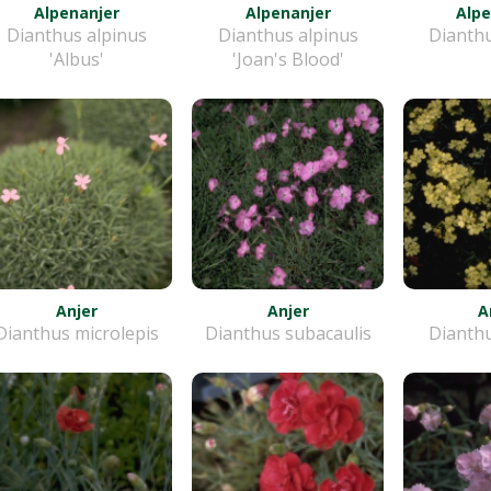
Alpenanjer
Alpenanjer
Alpe
Dianthus alpinus
Dianthus alpinus
Dianthu
'Albus'
'Joan's Blood'
Anjer
Anjer
A
Dianthus microlepis
Dianthus subacaulis
Dianthu