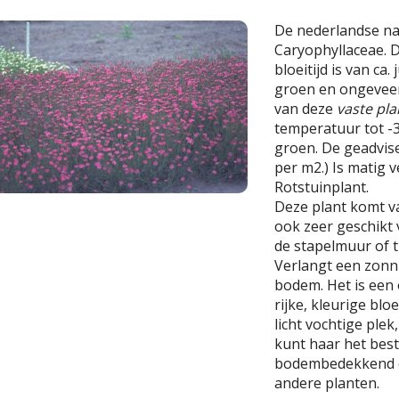
De nederlandse n
Caryophyllaceae. 
bloeitijd is van ca.
groen en ongeveer
van deze
vaste pla
temperatuur tot -35
groen. De geadvise
per m2.) Is matig v
Rotstuinplant.
Deze plant komt v
ook zeer geschikt v
de stapelmuur of t
Verlangt een zonni
bodem. Het is een
rijke, kleurige blo
licht vochtige plek
kunt haar het best
bodembedekkend e
andere planten.