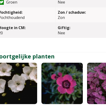
Groen
Nee
Vochtigheid:
Zon / schaduw:
Vochthoudend
Zon
Hoogte in CM:
Giftig:
20
Nee
oortgelijke planten