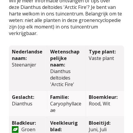
Wil je meer informatie ontvangen of tips over
deze Dianthus deltoides 'Arctic Fire'? Je bent van
harte welkom in ons tuincentrum. Belangrijk om te
weten: niet alle planten in deze groenencyclopedie
zijn (op elk moment) in ons tuincentrum
verkrijgbaar.
Nederlandse
Wetenschap
Type plant:
naam:
pelijke
Vaste plant
Steenanjer
naam:
Dianthus
deltoides
'Arctic Fire'
Geslacht:
Familie:
Bloemkleur:
Dianthus
Caryophyllace
Rood, Wit
ae
Bladkleur:
Veelkleurig
Bloeitijd:
Groen
blad:
Juni, Juli