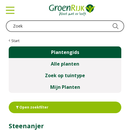
G
a
n
a
a
r
c
Start
o
Plantengids
n
t
Alle planten
e
n
Zoek op tuintype
t
Mijn Planten
Open zoekfilter
Steenanjer