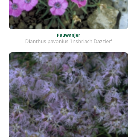
Pauwanjer
Dianthus pavonius 'Inshriach Dazzler'