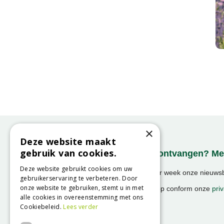
×
Deze website maakt
gebruik van cookies.
Onze nieuwsbrief ontvangen? Mel
Deze website gebruikt cookies om uw
Ontvang ongeveer 1x per week onze nieuwsbr
gebruikerservaring te verbeteren. Door
activiteiten!
onze website te gebruiken, stemt u in met
We slaan uw gegevens op conform onze
priv
alle cookies in overeenstemming met ons
Cookiebeleid.
Lees verder