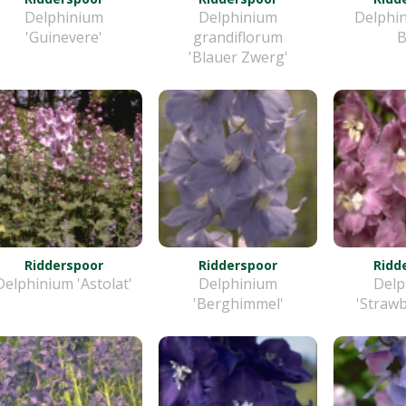
Delphinium
Delphinium
Delphin
'Guinevere'
grandiflorum
B
'Blauer Zwerg'
Ridderspoor
Ridderspoor
Ridd
Delphinium 'Astolat'
Delphinium
Delp
'Berghimmel'
'Strawb