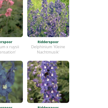
erspoor
Ridderspoor
um x ruysii
Delphinium 'Kleine
ensation'
Nachtmusik'
erspoor
Ridderspoor