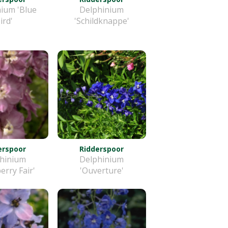
ium 'Blue
Delphinium
ird'
'Schildknappe'
erspoor
Ridderspoor
hinium
Delphinium
erry Fair'
'Ouverture'