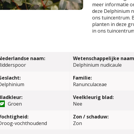
meer informatie o
deze Delphinium n
ons tuincentrum. B
planten in deze gr
in ons tuincentrum
Nederlandse naam:
Wetenschappelijke naam
Ridderspoor
Delphinium nudicaule
Geslacht:
Familie:
Delphinium
Ranunculaceae
Bladkleur:
Veelkleurig blad:
Groen
Nee
Vochtigheid:
Zon / schaduw:
Droog-vochthoudend
Zon