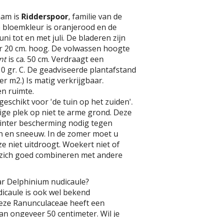
aam is
Ridderspoor
, familie van de
 bloemkleur is oranjerood en de
 juni tot en met juli. De bladeren zijn
 20 cm. hoog. De volwassen hoogte
nt
is ca. 50 cm. Verdraagt een
0 gr. C. De geadviseerde plantafstand
per m2.) Is matig verkrijgbaar.
n ruimte.
geschikt voor 'de tuin op het zuiden'.
ge plek op niet te arme grond. Deze
winter bescherming nodig tegen
n en sneeuw. In de zomer moet u
e niet uitdroogt. Woekert niet of
t zich goed combineren met andere
ar Delphinium nudicaule?
icaule is ook wel bekend
Deze Ranunculaceae heeft een
n ongeveer 50 centimeter. Wil je