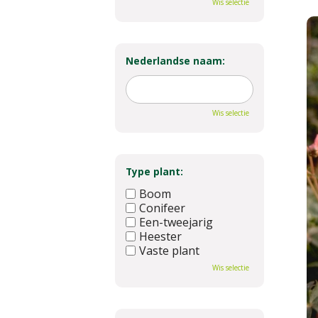
Wis selectie
Nederlandse naam:
Wis selectie
Type plant:
Boom
Conifeer
Een-tweejarig
Heester
Vaste plant
Wis selectie