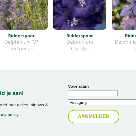
Ridderspoor
Ridderspoor
Ridd
Delphinium 'V?
Delphinium
Delphini
lkerfrieden'
'Christel'
Voornaam
d je aan!
ief met acties, nieuws &
acy policy
.