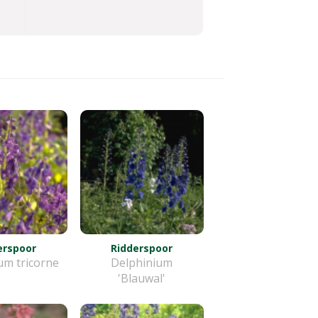
erspoor
Ridderspoor
um tricorne
Delphinium
'Blauwal'