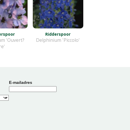
erspoor
Ridderspoor
um 'Ouvert?
Delphinium 'Piccolo'
re'
E-mailadres