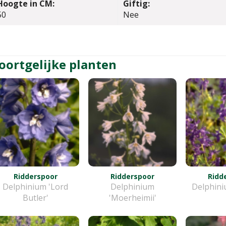
Hoogte in CM:
Giftig:
50
Nee
oortgelijke planten
Ridderspoor
Ridderspoor
Ridd
Delphinium 'Lord
Delphinium
Delphini
Butler'
'Moerheimii'