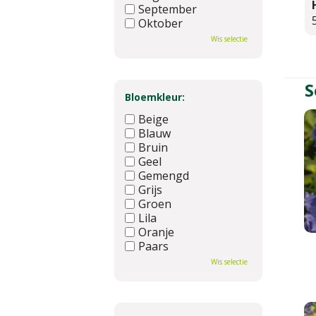
September
Oktober
November
Wis selectie
December
S
Bloemkleur:
Beige
Blauw
Bruin
Geel
Gemengd
Grijs
Groen
Lila
Oranje
Paars
Rood
Wis selectie
Roze
Wit
Zwart