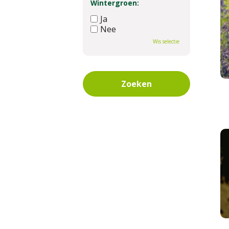
Wintergroen:
Ja
Nee
Wis selectie