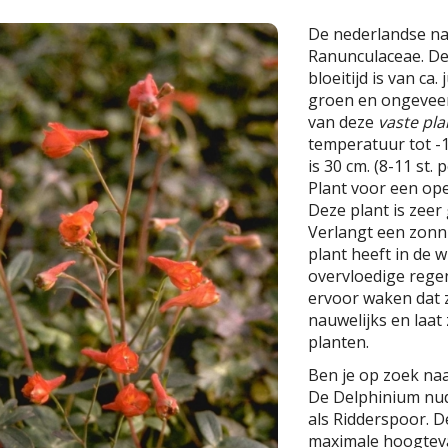
De nederlandse n
Ranunculaceae. De
bloeitijd is van ca.
groen en ongeveer
van deze
vaste pla
temperatuur tot -1
is 30 cm. (8-11 st. 
Plant voor een ope
Deze plant is zeer 
Verlangt een zonni
plant heeft in de 
overvloedige rege
ervoor waken dat z
nauwelijks en laa
planten.
Ben je op zoek na
De Delphinium nud
als Ridderspoor. 
maximale hoogteva