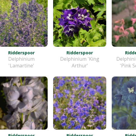
Ridderspoor
Ridderspoor
Ridd
Delphinium
Delphinium 'King
Delphini
'Lamartine'
Arthur'
'Pink S
Ridderspoor
Ridderspoor
Ridd