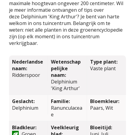
maximale hoogtevan ongeveer 200 centimeter. Wil
je meer informatie ontvangen of tips over
deze Delphinium 'King Arthur'? Je bent van harte
welkom in ons tuincentrum. Belangrijk om te
weten: niet alle planten in deze groenencyclopedie
zijn (op elk moment) in ons tuincentrum
verkrijgbaar.
Nederlandse
Wetenschap
Type plant:
naam:
pelijke
Vaste plant
Ridderspoor
naam:
Delphinium
'King Arthur'
Geslacht:
Familie:
Bloemkleur:
Delphinium
Ranunculacea
Paars, Wit
e
Bladkleur:
Veelkleurig
Bloeitijd:
Groen
blad:
Juni, Juli