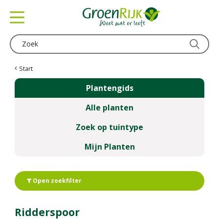
G
a
n
a
a
r
c
Start
o
Plantengids
n
t
Alle planten
e
n
Zoek op tuintype
t
Mijn Planten
Open zoekfilter
Ridderspoor