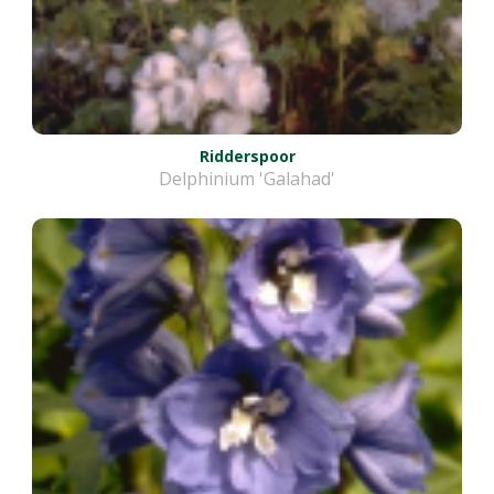
Ridderspoor
Delphinium 'Galahad'