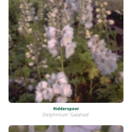
Ridderspoor
Delphinium 'Galahad'