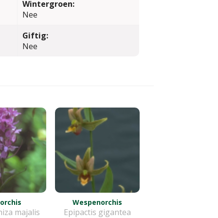
Wintergroen:
Nee
Giftig:
Nee
orchis
Wespenorchis
iza majalis
Epipactis gigantea