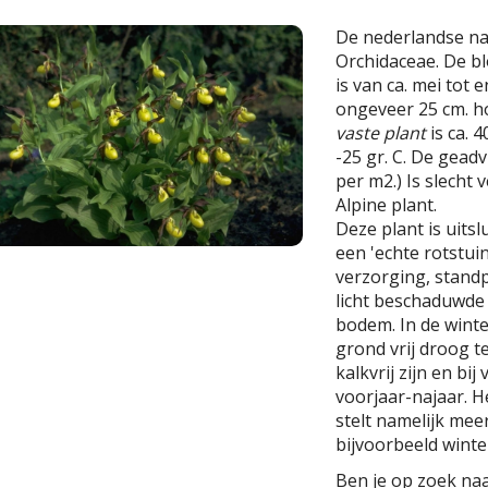
De nederlandse n
Orchidaceae. De bl
is van ca. mei tot 
ongeveer 25 cm. h
vaste plant
is ca. 
-25 gr. C. De geadv
per m2.) Is slecht 
Alpine plant.
Deze plant is uits
een 'echte rotstui
verzorging, stand
licht beschaduwde 
bodem. In de wint
grond vrij droog 
kalkvrij zijn en bij
voorjaar-najaar. He
stelt namelijk mee
bijvoorbeeld wint
Ben je op zoek na