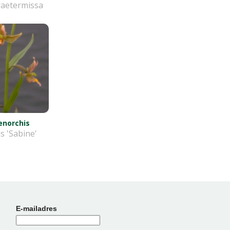
raetermissa
norchis
is 'Sabine'
E-mailadres