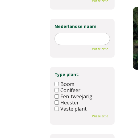
Wis selectie
Nederlandse naam:
Wis selectie
Type plant:
Boom
Conifeer
Een-tweejarig
Heester
Vaste plant
Wis selectie