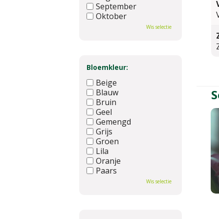
September
Oktober
November
Wis selectie
December
Bloemkleur:
Beige
S
Blauw
Bruin
Geel
Gemengd
Grijs
Groen
Lila
Oranje
Paars
Rood
Wis selectie
Roze
Wit
Zwart