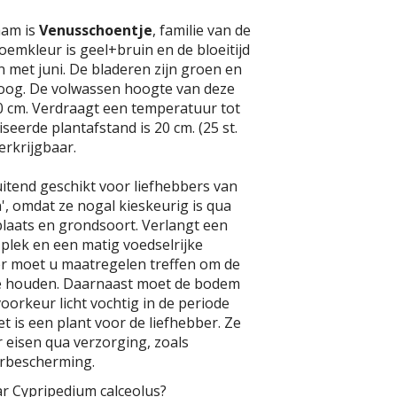
aam is
Venusschoentje
, familie van de
oemkleur is geel+bruin en de bloeitijd
en met juni. De bladeren zijn groen en
oog. De volwassen hoogte van deze
40 cm. Verdraagt een temperatuur tot
iseerde plantafstand is 20 cm. (25 st.
verkrijgbaar.
luitend geschikt voor liefhebbers van
n', omdat ze nogal kieskeurig is qua
plaats en grondsoort. Verlangt een
plek en een matig voedselrijke
er moet u maatregelen treffen om de
te houden. Daarnaast moet de bodem
 voorkeur licht vochtig in de periode
t is een plant voor de liefhebber. Ze
r eisen qua verzorging, zoals
erbescherming.
ar Cypripedium calceolus?