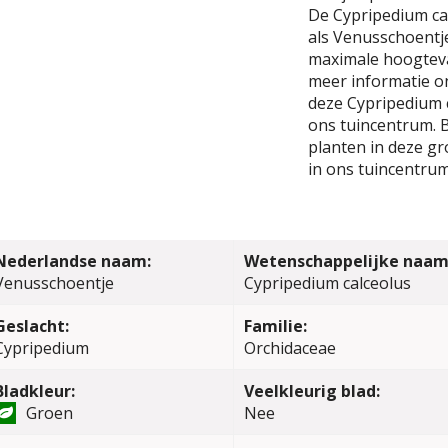
De Cypripedium ca
als Venusschoentj
maximale hoogteva
meer informatie o
deze Cypripedium c
ons tuincentrum. B
planten in deze gr
in ons tuincentrum
Nederlandse naam:
Wetenschappelijke naam
Venusschoentje
Cypripedium calceolus
Geslacht:
Familie:
Cypripedium
Orchidaceae
Bladkleur:
Veelkleurig blad:
Groen
Nee