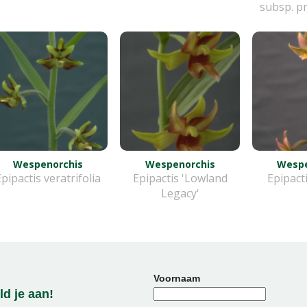
subsp. p
Wespenorchis
Wespenorchis
Wespe
Epipactis veratrifolia
Epipactis 'Lowland
Epipact
Legacy'
Voornaam
d je aan!