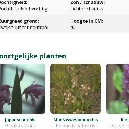
Vochtigheid:
Zon / schaduw:
Vochthoudend-vochtig
Lichte schaduw
Zuurgraad grond:
Hoogte in CM:
Zwak zuur tot neutraal
40
oortgelijke planten
Japanse orchis
Moeraswespenorchis
Riet
Bletilla striata
Epipactis palustris
Dactylorh