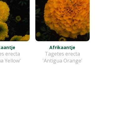
kaantje
Afrikaantje
s erecta
Tagetes erecta
a Yellow'
'Antigua Orange'