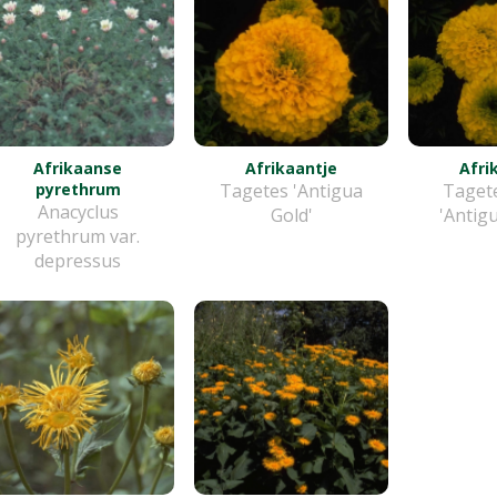
Afrikaanse
Afrikaantje
Afri
pyrethrum
Tagetes 'Antigua
Tagete
Anacyclus
Gold'
'Antigu
pyrethrum var.
depressus