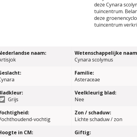
deze Cynara scoly
tuincentrum. Belang
deze groenencyclop
tuincentrum verkri
Nederlandse naam:
Wetenschappelijke naam
Artisjok
Cynara scolymus
Geslacht:
Familie:
Cynara
Asteraceae
Bladkleur:
Veelkleurig blad:
Grijs
Nee
Vochtigheid:
Zon / schaduw:
Vochthoudend-vochtig
Lichte schaduw / zon
Hoogte in CM:
Giftig: