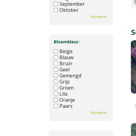
September
Oktober
November
Wis selectie
December
S
Bloemkleur:
Beige
Blauw
Bruin
Geel
Gemengd
Grijs
Groen
Lila
Oranje
Paars
Rood
Wis selectie
Roze
Wit
Zwart