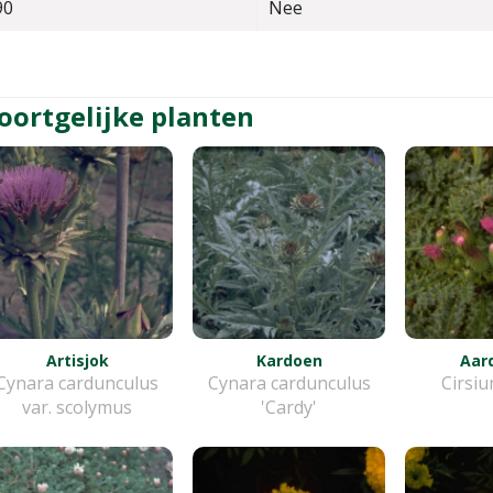
90
Nee
oortgelijke planten
Artisjok
Kardoen
Aard
Cynara cardunculus
Cynara cardunculus
Cirsiu
var. scolymus
'Cardy'