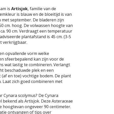
aam is
Artisjok
, familie van de
emkleur is blauw en de bloeitijd is van
n met september. De bladeren zijn
 50 cm. hoog. De volwassen hoogte van
 ca. 90 cm. Verdraagt een temperatuur
eadviseerde plantafstand is 45 cm. (3-5
ht verkrijgbaar.
een opvallende vorm welke
en sfeerbepalend kan zijn voor de
s wat lastig te combineren. Verlangt
icht beschaduwde plek en een
(af en toe) vochtige bodem. De plant
n. Laat zich goed combineren met
ar Cynara scolymus? De Cynara
l bekend als Artisjok. Deze Asteraceae
e hoogtevan ongeveer 90 centimeter.
atie ontvangen of tips over