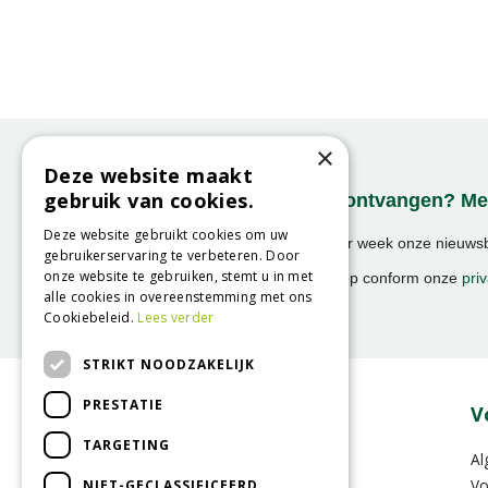
×
Deze website maakt
gebruik van cookies.
Onze nieuwsbrief ontvangen? Mel
Deze website gebruikt cookies om uw
Ontvang ongeveer 1x per week onze nieuwsbr
gebruikerservaring te verbeteren. Door
activiteiten!
onze website te gebruiken, stemt u in met
We slaan uw gegevens op conform onze
priv
alle cookies in overeenstemming met ons
Cookiebeleid.
Lees verder
STRIKT NOODZAKELIJK
PRESTATIE
Over GroenRijk
V
TARGETING
Vacatures
Al
Zakelijk
Vo
NIET-GECLASSIFICEERD