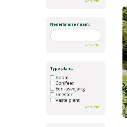
Wis selectie
Nederlandse naam:
Wis selectie
Type plant:
Boom
Conifeer
Een-tweejarig
Heester
Vaste plant
Wis selectie