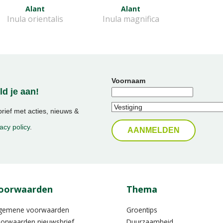
Alant
Alant
Inula orientalis
Inula magnifica
Voornaam
d je aan!
ief met acties, nieuws &
acy policy
.
oorwaarden
Thema
gemene voorwaarden
Groentips
orwaarden nieuwsbrief
Duurzaamheid