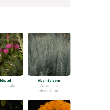
distel
Absintalsem
m acaule
Artemisia
absinthium