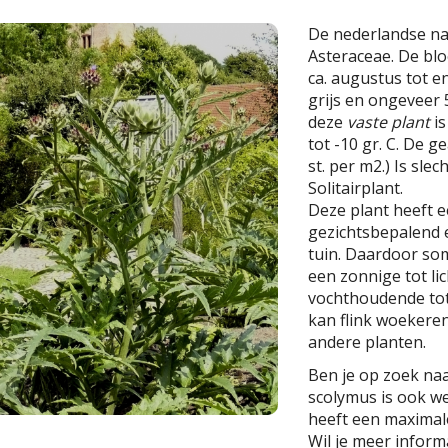
De nederlandse n
Asteraceae. De blo
ca. augustus tot e
grijs en ongeveer
deze
vaste plant
is
tot -10 gr. C. De g
st. per m2.) Is slec
Solitairplant.
Deze plant heeft 
gezichtsbepalend 
tuin. Daardoor som
een zonnige tot l
vochthoudende tot 
kan flink woekere
andere planten.
Ben je op zoek na
scolymus is ook we
heeft een maximal
Wil je meer inform