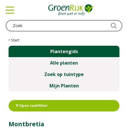
G
a
n
a
a
r
c
Start
o
Plantengids
n
t
Alle planten
e
n
Zoek op tuintype
t
Mijn Planten
Open zoekfilter
Montbretia