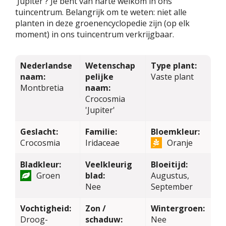
'Jupiter'? Je bent van harte welkom in ons
tuincentrum. Belangrijk om te weten: niet alle
planten in deze groenencyclopedie zijn (op elk
moment) in ons tuincentrum verkrijgbaar.
Nederlandse
Wetenschap
Type plant:
naam:
pelijke
Vaste plant
Montbretia
naam:
Crocosmia
'Jupiter'
Geslacht:
Familie:
Bloemkleur:
Crocosmia
Iridaceae
Oranje
Bladkleur:
Veelkleurig
Bloeitijd:
Groen
blad:
Augustus,
Nee
September
Vochtigheid:
Zon /
Wintergroen:
Droog-
schaduw:
Nee