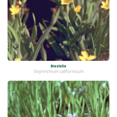
Bieslelie
Sisyrinchium californicum