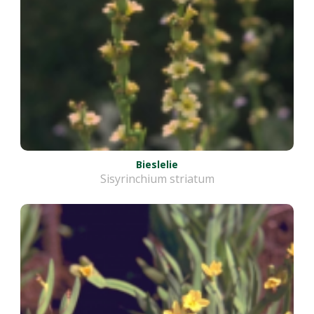
Bieslelie
Sisyrinchium striatum