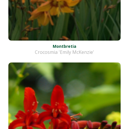
Montbretia
Crocosmia 'Emily McKenzie'