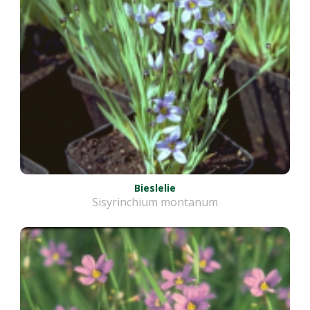
Bieslelie
Sisyrinchium montanum