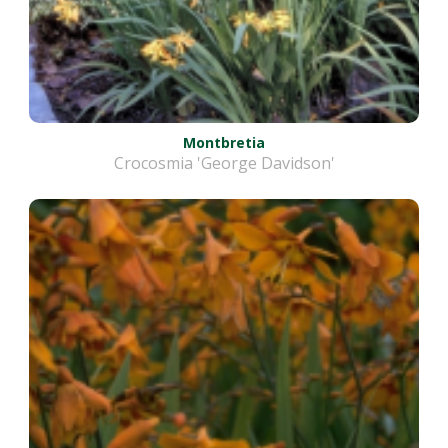
Montbretia
Crocosmia 'George Davidson'