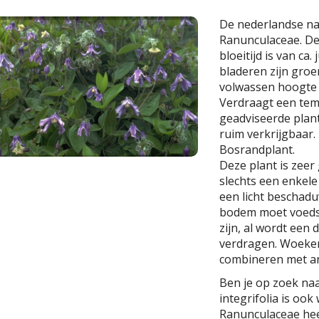
De nederlandse n
Ranunculaceae. De
bloeitijd is van ca
bladeren zijn gro
volwassen hoogte
Verdraagt een temp
geadviseerde planta
ruim verkrijgbaar.
Bosrandplant.
Deze plant is zeer
slechts een enkel
een licht beschad
bodem moet voedse
zijn, al wordt een
verdragen. Woekert
combineren met an
Ben je op zoek naa
integrifolia is ook
Ranunculaceae he