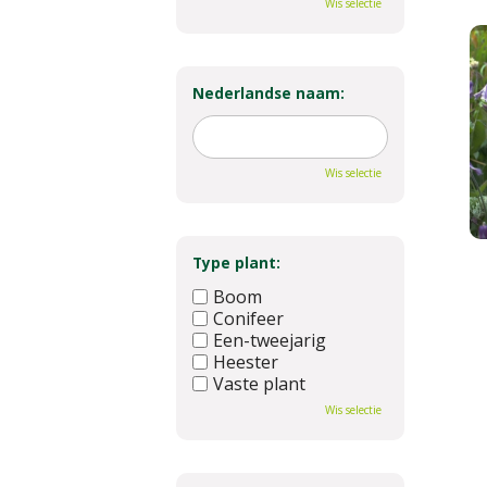
Wis selectie
Nederlandse naam:
Wis selectie
Type plant:
Boom
Conifeer
Een-tweejarig
Heester
Vaste plant
Wis selectie