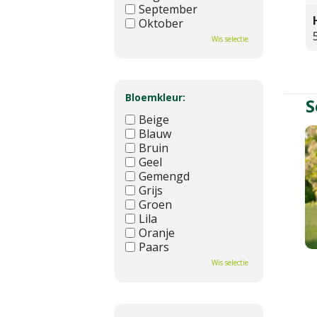
September
Oktober
November
Wis selectie
December
Bloemkleur:
S
Beige
Blauw
Bruin
Geel
Gemengd
Grijs
Groen
Lila
Oranje
Paars
Rood
Wis selectie
Roze
Wit
Zwart