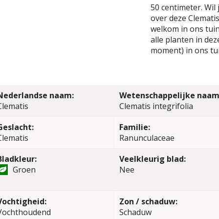
50 centimeter. Wil
over deze Clematis 
welkom in ons tuin
alle planten in de
moment) in ons tu
Nederlandse naam:
Wetenschappelijke naam
Clematis
Clematis integrifolia
Geslacht:
Familie:
Clematis
Ranunculaceae
Bladkleur:
Veelkleurig blad:
Groen
Nee
Vochtigheid:
Zon / schaduw:
Vochthoudend
Schaduw