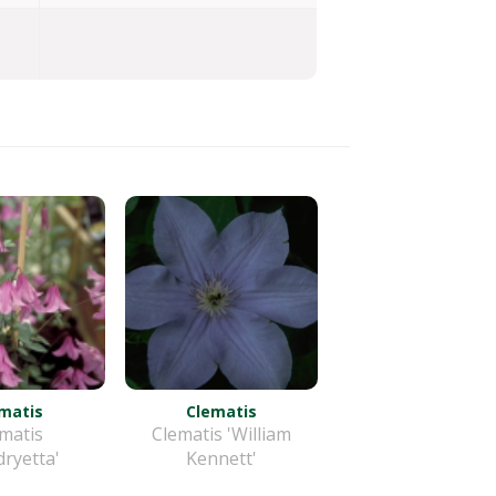
matis
Clematis
matis
Clematis 'William
ryetta'
Kennett'