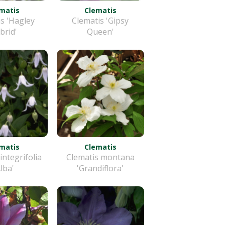
matis
Clematis
s 'Hagley
Clematis 'Gipsy
brid'
Queen'
matis
Clematis
integrifolia
Clematis montana
Alba'
'Grandiflora'