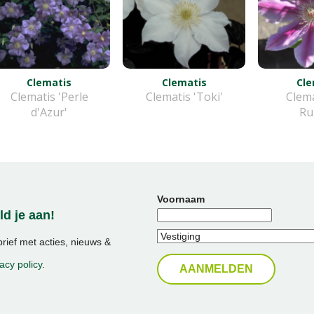
Clematis
Clematis
Cle
Clematis 'Perle
Clematis 'Toki'
Clema
d'Azur'
Ru
Voornaam
d je aan!
ief met acties, nieuws &
acy policy
.