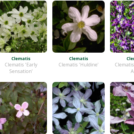
Clematis
Clematis
Cle
Clematis 'Early
Clematis 'Huldine'
Clematis
Sensation'
A