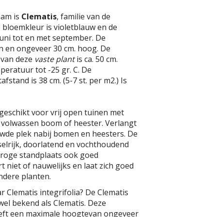
aam is
Clematis
, familie van de
 bloemkleur is violetblauw en de
. juni tot en met september. De
en en ongeveer 30 cm. hoog. De
 van deze
vaste plant
is ca. 50 cm.
eratuur tot -25 gr. C. De
fstand is 38 cm. (5-7 st. per m2.) Is
 geschikt voor vrij open tuinen met
e volwassen boom of heester. Verlangt
uwde plek nabij bomen en heesters. De
lrijk, doorlatend en vochthoudend
 droge standplaats ook goed
 niet of nauwelijks en laat zich goed
dere planten.
r Clematis integrifolia? De Clematis
 wel bekend als Clematis. Deze
eft een maximale hoogtevan ongeveer