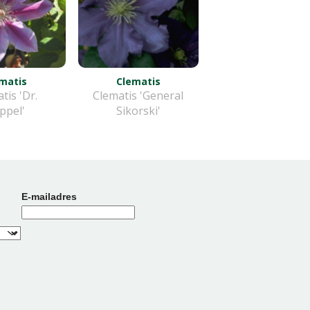
matis
Clematis
tis 'Dr.
Clematis 'General
ppel'
Sikorski'
E-mailadres