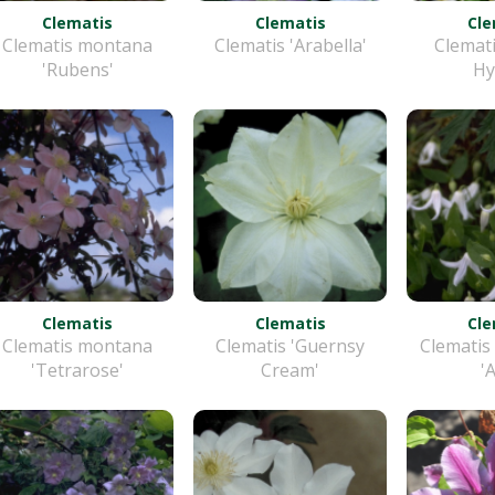
Clematis
Clematis
Cle
Clematis montana
Clematis 'Arabella'
Clemati
'Rubens'
Hy
Clematis
Clematis
Cle
Clematis montana
Clematis 'Guernsy
Clematis 
'Tetrarose'
Cream'
'