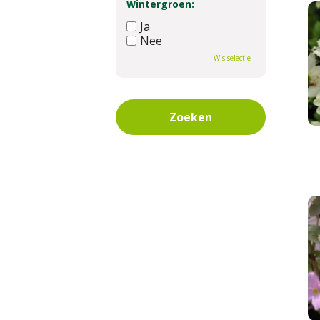
Wintergroen:
Ja
Nee
Wis selectie