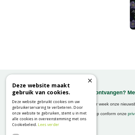
×
Deze website maakt
gebruik van cookies.
Onze nieuwsbrief ontvangen? Mel
Deze website gebruikt cookies om uw
Ontvang ongeveer 1x per week onze nieuwsbr
gebruikerservaring te verbeteren. Door
activiteiten!
onze website te gebruiken, stemt u in met
We slaan uw gegevens op conform onze
priv
alle cookies in overeenstemming met ons
Cookiebeleid.
Lees verder