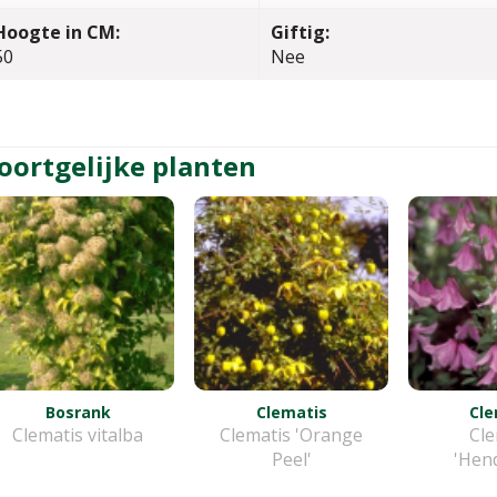
Hoogte in CM:
Giftig:
50
Nee
oortgelijke planten
Bosrank
Clematis
Cle
Clematis vitalba
Clematis 'Orange
Cle
Peel'
'Hend