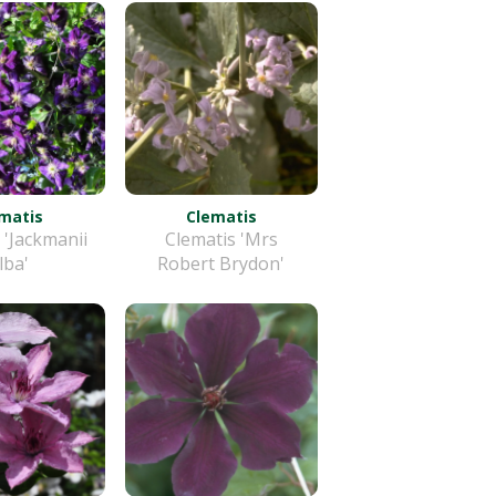
matis
Clematis
 'Jackmanii
Clematis 'Mrs
lba'
Robert Brydon'