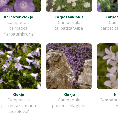
Karpatenklokje
Karpatenklokje
Karpat
Campanula
Campanula
Cam
carpatica
carpatica 'Alba'
carpatic
'Karpatenkrone'
Klokje
Klokje
Kl
Campanula
Campanula
Campanula
portenschlagiana
portenschlagiana
'
'Lieselotte'