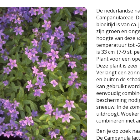
De nederlandse n
Campanulaceae. De
bloeitijd is van ca
zijn groen en ong
hoogte van deze
v
temperatuur tot -2
is 33 cm. (7-9 st. p
Plant voor een ope
Deze plant is zeer 
Verlangt een zonn
en buiten de scha
kan gebruikt worde
eenvoudig combine
bescherming nodig
sneeuw. In de zom
uitdroogt. Woekert
combineren met an
Ben je op zoek naa
De Campanula lacti