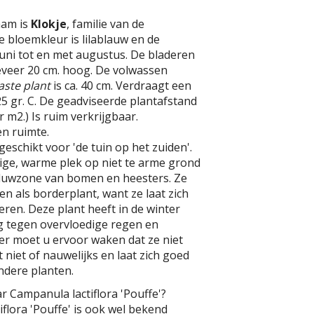
aam is
Klokje
, familie van de
 bloemkleur is lilablauw en de
. juni tot en met augustus. De bladeren
eveer 20 cm. hoog. De volwassen
aste plant
is ca. 40 cm. Verdraagt een
5 gr. C. De geadviseerde plantafstand
er m2.) Is ruim verkrijgbaar.
n ruimte.
geschikt voor 'de tuin op het zuiden'.
ige, warme plek op niet te arme grond
duwzone van bomen en heesters. Ze
n als borderplant, want ze laat zich
ren. Deze plant heeft in de winter
 tegen overvloedige regen en
er moet u ervoor waken dat ze niet
 niet of nauwelijks en laat zich goed
dere planten.
r Campanula lactiflora 'Pouffe'?
flora 'Pouffe' is ook wel bekend