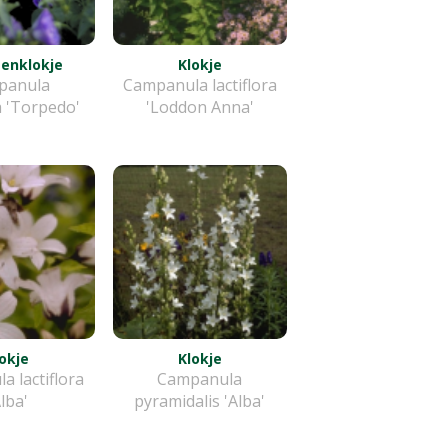
enklokje
Klokje
panula
Campanula lactiflora
a 'Torpedo'
'Loddon Anna'
okje
Klokje
 lactiflora
Campanula
Alba'
pyramidalis 'Alba'