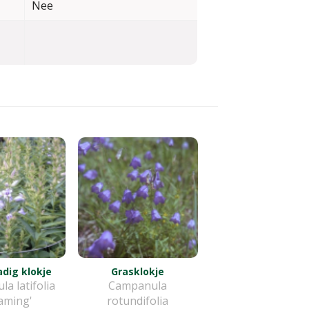
Nee
dig klokje
Grasklokje
a latifolia
Campanula
aming'
rotundifolia