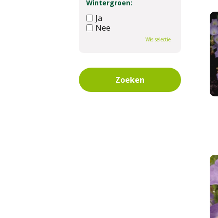
Wintergroen:
Ja
Nee
Wis selectie