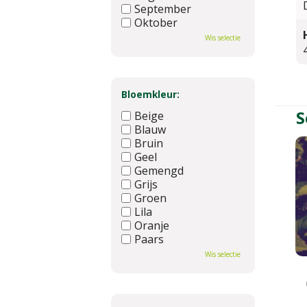
September
Oktober
November
Wis selectie
December
Bloemkleur:
S
Beige
Blauw
Bruin
Geel
Gemengd
Grijs
Groen
Lila
Oranje
Paars
Rood
Wis selectie
Roze
Wit
Zwart