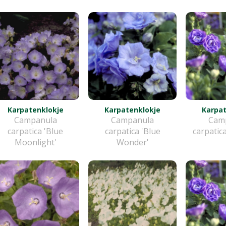
Karpatenklokje
Karpatenklokje
Karpat
Campanula
Campanula
Cam
carpatica 'Blue
carpatica 'Blue
carpatic
Moonlight'
Wonder'