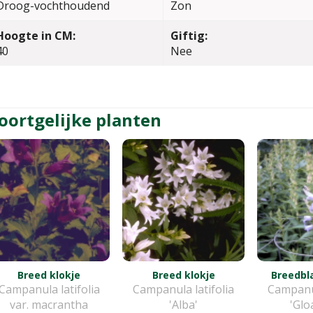
Droog-vochthoudend
Zon
Hoogte in CM:
Giftig:
40
Nee
oortgelijke planten
Breed klokje
Breed klokje
Breedbla
Campanula latifolia
Campanula latifolia
Campanul
var. macrantha
'Alba'
'Glo