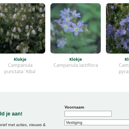
Klokje
Klokje
Kl
Campanula
Campanula lactiflora
Cam
punctata 'Alba'
pyra
Voornaam
d je aan!
ief met acties, nieuws &