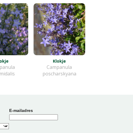
okje
Klokje
panula
Campanula
midalis
poscharskyana
E-mailadres