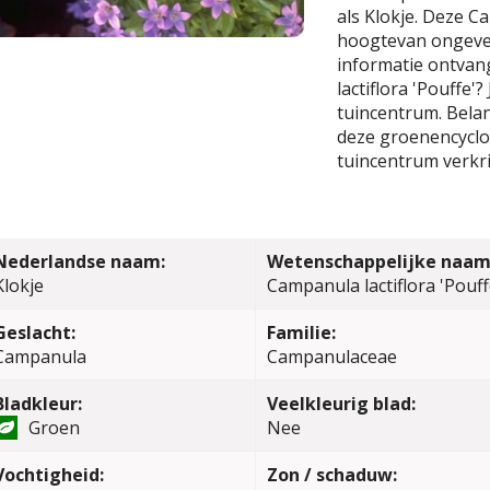
als Klokje. Deze 
hoogtevan ongevee
informatie ontvan
lactiflora 'Pouffe'
tuincentrum. Belang
deze groenencyclop
tuincentrum verkri
Nederlandse naam:
Wetenschappelijke naam
Klokje
Campanula lactiflora 'Pouff
Geslacht:
Familie:
Campanula
Campanulaceae
Bladkleur:
Veelkleurig blad:
Groen
Nee
Vochtigheid:
Zon / schaduw: