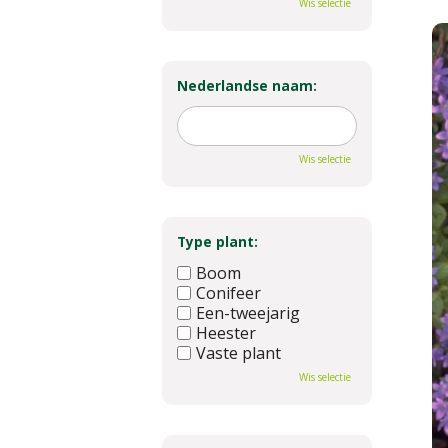
Wis selectie
Nederlandse naam:
Wis selectie
Type plant:
Boom
Conifeer
Een-tweejarig
Heester
Vaste plant
Wis selectie