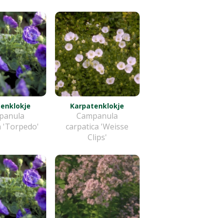
enklokje
Karpatenklokje
panula
Campanula
a 'Torpedo'
carpatica 'Weisse
Clips'