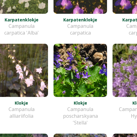
Karpatenklokje
Karpatenklokje
Karpat
Campanula
Campanula
Cam
carpatica 'Alba'
carpatica
car
Klokje
Klokje
Kl
Campanula
Campanula
Campanu
alliariifolia
poscharskyana
Hy
'Stella'