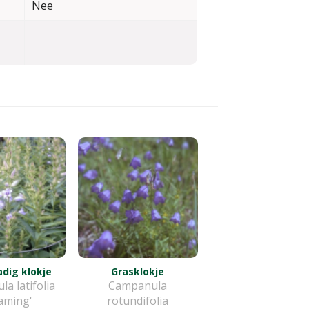
Nee
dig klokje
Grasklokje
a latifolia
Campanula
aming'
rotundifolia