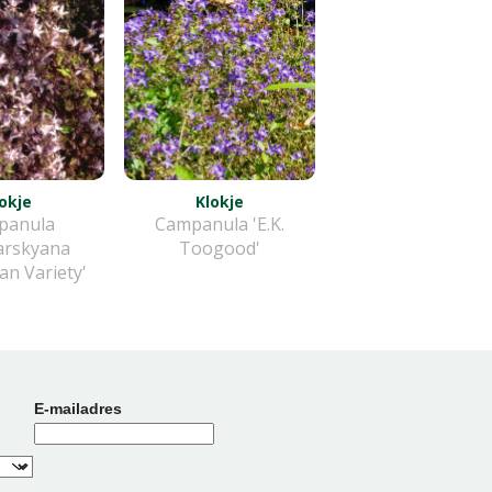
okje
Klokje
panula
Campanula 'E.K.
arskyana
Toogood'
an Variety'
E-mailadres