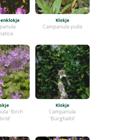
enklokje
Klokje
panula
Campanula pulla
patica
okje
Klokje
la 'Birch
Campanula
brid'
'Burghaltii'