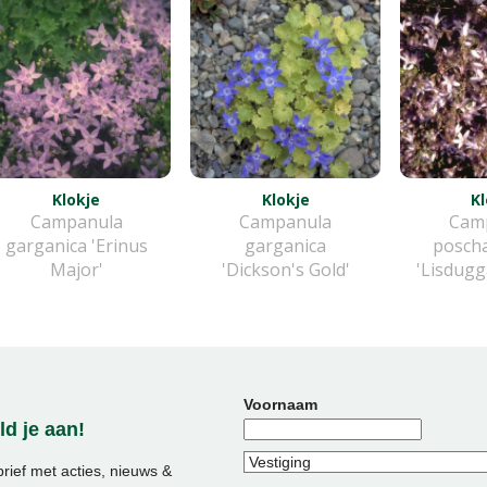
Klokje
Klokje
Kl
Campanula
Campanula
Cam
garganica 'Erinus
garganica
posch
Major'
'Dickson's Gold'
'Lisdugg
Voornaam
d je aan!
ief met acties, nieuws &