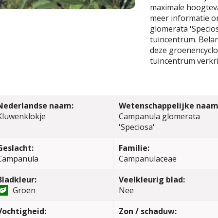
maximale hoogteva
meer informatie o
glomerata 'Specios
tuincentrum. Belang
deze groenencyclop
tuincentrum verkri
Nederlandse naam:
Wetenschappelijke naam
Kluwenklokje
Campanula glomerata
'Speciosa'
Geslacht:
Familie:
Campanula
Campanulaceae
Bladkleur:
Veelkleurig blad:
Groen
Nee
Vochtigheid:
Zon / schaduw: