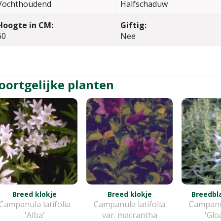
Vochthoudend
Halfschaduw
Hoogte in CM:
Giftig:
60
Nee
oortgelijke planten
Breed klokje
Breed klokje
Breedbla
Campanula latifolia
Campanula latifolia
Campanul
'Alba'
var. macrantha
'Glo