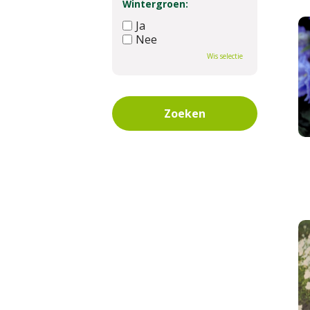
Wintergroen:
Ja
Nee
Wis selectie