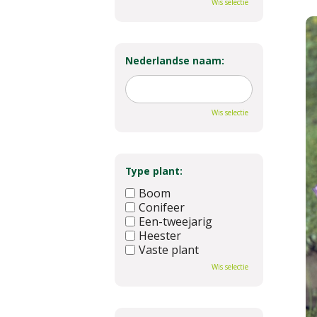
Wis selectie
Nederlandse naam:
Wis selectie
Type plant:
Boom
Conifeer
Een-tweejarig
Heester
Vaste plant
Wis selectie