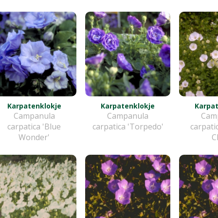
Karpatenklokje
Karpatenklokje
Karpat
Campanula
Campanula
Cam
carpatica 'Blue
carpatica 'Torpedo'
carpati
Wonder'
C