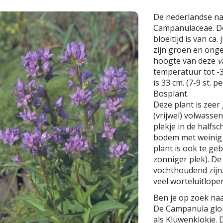
De nederlandse n
Campanulaceae. De
bloeitijd is van ca
zijn groen en ong
hoogte van deze
v
temperatuur tot -3
is 33 cm. (7-9 st. p
Bosplant.
Deze plant is zeer
(vrijwel) volwasse
plekje in de half
bodem met weinig 
plant is ook te ge
zonniger plek). D
vochthoudend zijn
veel worteluitloper
Ben je op zoek na
De Campanula glom
als Kluwenklokje.