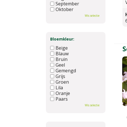
September
Oktober
November
Wis selectie
December
Bloemkleur:
S
Beige
Blauw
Bruin
Geel
Gemengd
Grijs
Groen
Lila
Oranje
Paars
Rood
Wis selectie
Roze
Wit
Zwart