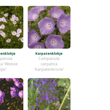
enklokje
Karpatenklokje
panula
Campanula
ca 'Weisse
carpatica
lips'
'Karpatenkrone'