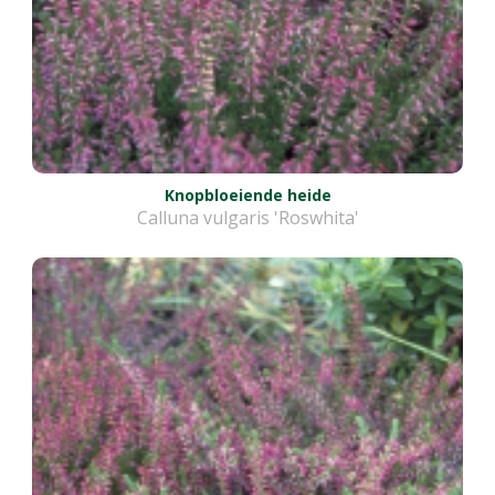
Knopbloeiende heide
Calluna vulgaris 'Roswhita'