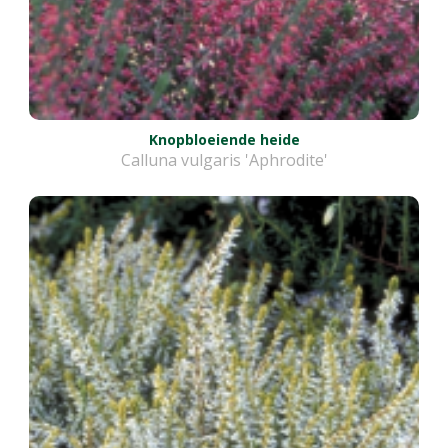
Knopbloeiende heide
Calluna vulgaris 'Aphrodite'