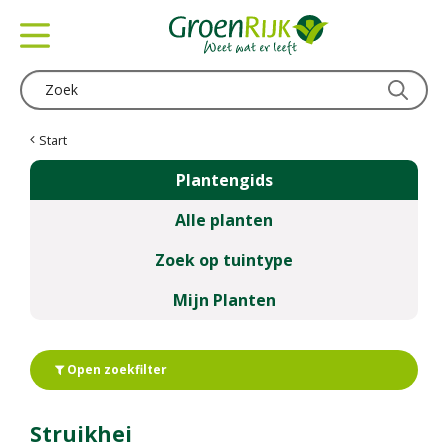
G
a
n
a
a
r
c
Start
o
Plantengids
n
t
Alle planten
e
n
Zoek op tuintype
t
Mijn Planten
Open zoekfilter
Struikhei