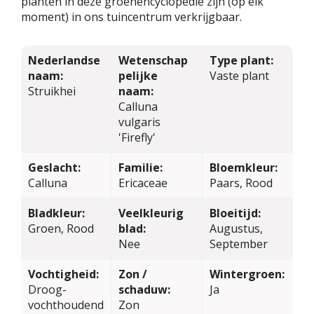
planten in deze groenencyclopedie zijn (op elk
moment) in ons tuincentrum verkrijgbaar.
Nederlandse
Wetenschap
Type plant:
naam:
pelijke
Vaste plant
Struikhei
naam:
Calluna
vulgaris
'Firefly'
Geslacht:
Familie:
Bloemkleur:
Calluna
Ericaceae
Paars, Rood
Bladkleur:
Veelkleurig
Bloeitijd:
Groen, Rood
blad:
Augustus,
Nee
September
Vochtigheid:
Zon /
Wintergroen:
Droog-
schaduw:
Ja
vochthoudend
Zon