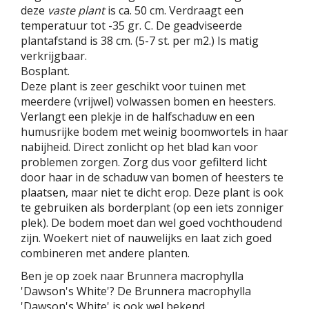
deze
vaste plant
is ca. 50 cm. Verdraagt een
temperatuur tot -35 gr. C. De geadviseerde
plantafstand is 38 cm. (5-7 st. per m2.) Is matig
verkrijgbaar.
Bosplant.
Deze plant is zeer geschikt voor tuinen met
meerdere (vrijwel) volwassen bomen en heesters.
Verlangt een plekje in de halfschaduw en een
humusrijke bodem met weinig boomwortels in haar
nabijheid. Direct zonlicht op het blad kan voor
problemen zorgen. Zorg dus voor gefilterd licht
door haar in de schaduw van bomen of heesters te
plaatsen, maar niet te dicht erop. Deze plant is ook
te gebruiken als borderplant (op een iets zonniger
plek). De bodem moet dan wel goed vochthoudend
zijn. Woekert niet of nauwelijks en laat zich goed
combineren met andere planten.
Ben je op zoek naar Brunnera macrophylla
'Dawson's White'? De Brunnera macrophylla
'Dawson's White' is ook wel bekend