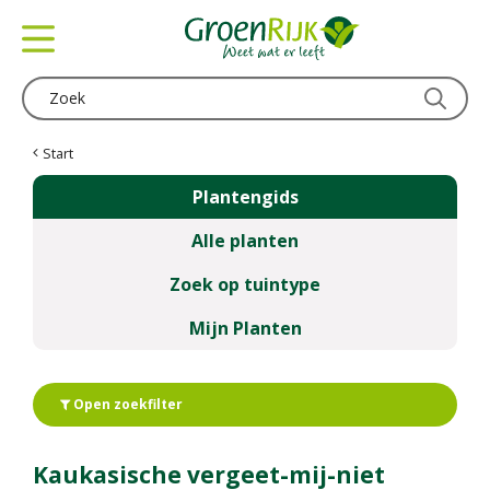
G
a
n
a
a
r
c
Start
o
Plantengids
n
t
Alle planten
e
n
Zoek op tuintype
t
Mijn Planten
Open zoekfilter
Kaukasische vergeet-mij-niet