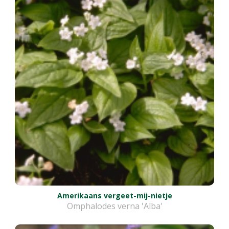
Amerikaans vergeet-mij-nietje
Omphalodes verna 'Alba'