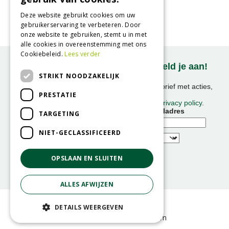
Bernagie
Borago pygmaea
Deze website gebruikt cookies om uw
gebruikerservaring te verbeteren. Door
onze website te gebruiken, stemt u in met
alle cookies in overeenstemming met ons
Cookiebeleid.
Lees verder
Onze nieuwsbrief ontvangen? Meld je aan!
STRIKT NOODZAKELIJK
Ontvang ongeveer 1x per week onze nieuwsbrief met acties,
PRESTATIE
nieuws & activiteiten!
We slaan uw gegevens op conform onze
privacy policy
.
Voornaam
E-mailadres
TARGETING
NIET-GECLASSIFICEERD
OPSLAAN EN SLUITEN
ALLES AFWIJZEN
© GroenRijk
DETAILS WEERGEVEN
Green Solutions
GRS-Platform