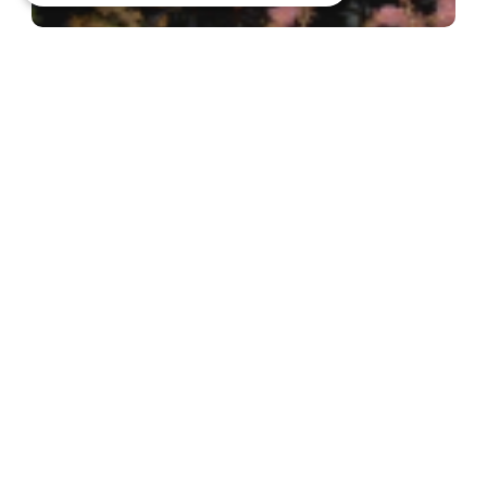
Spirea
Astilbe 'Hennie Graafland'