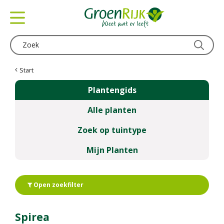
G
a
n
a
a
r
c
Start
o
Plantengids
n
t
Alle planten
e
n
Zoek op tuintype
t
Mijn Planten
Open zoekfilter
Spirea