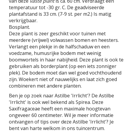
van deze
vaste plant
is ca. 60 cm. Verdraagt een
temperatuur tot -30 gr. C. De geadviseerde
plantafstand is 33 cm. (7-9 st. per m2.) Is matig
verkrijgbaar.
Bosplant.
Deze plant is zeer geschikt voor tuinen met
meerdere (vrijwel) volwassen bomen en heesters.
Verlangt een plekje in de halfschaduw en een
voedzame, humusrijke bodem met weinig
boomwortels in haar nabijheid. Deze plant is ook te
gebruiken als borderplant (op een iets zonniger
plek). De bodem moet dan wel goed vochthoudend
zijn. Woekert niet of nauwelijks en laat zich goed
combineren met andere planten.
Ben je op zoek naar Astilbe 'Irrlicht'? De Astilbe
'Irrlicht' is ook wel bekend als Spirea. Deze
Saxifragaceae heeft een maximale hoogtevan
ongeveer 60 centimeter. Wil je meer informatie
ontvangen of tips over deze Astilbe 'Irrlicht'? Je
bent van harte welkom in ons tuincentrum.