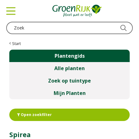
G
a
n
a
a
r
c
Start
o
Plantengids
n
t
Alle planten
e
n
Zoek op tuintype
t
Mijn Planten
Open zoekfilter
Spirea