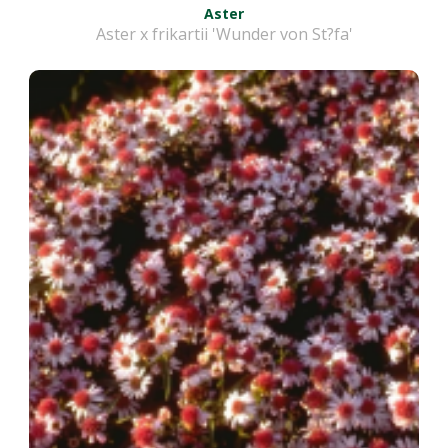
Aster
Aster x frikartii 'Wunder von St?fa'