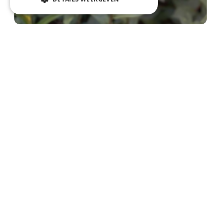
Aster
Aster x frikartii 'Wunder von St?fa'