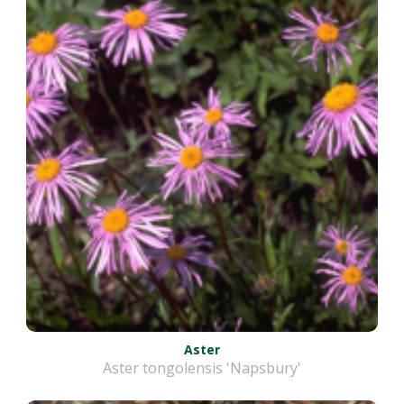
Aster
Aster tongolensis 'Napsbury'