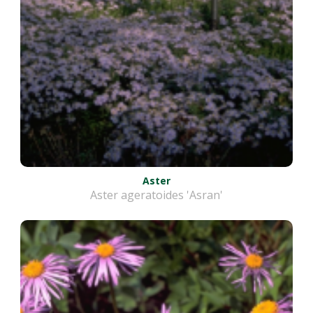
Aster
Aster ageratoides 'Asran'