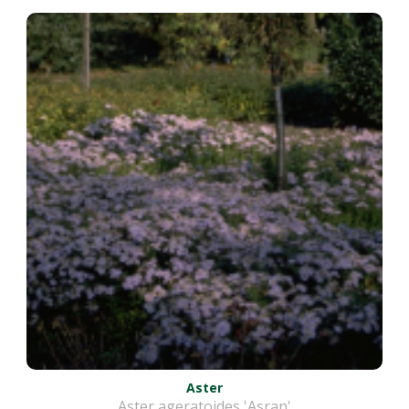
Aster
Aster ageratoides 'Asran'