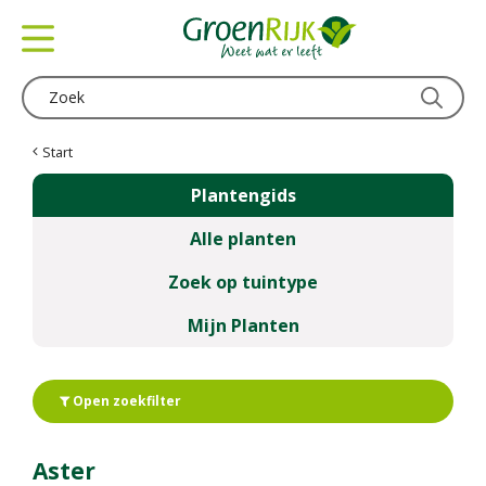
G
a
n
a
a
r
c
Start
o
Plantengids
n
t
Alle planten
e
n
Zoek op tuintype
t
Mijn Planten
Open zoekfilter
Aster