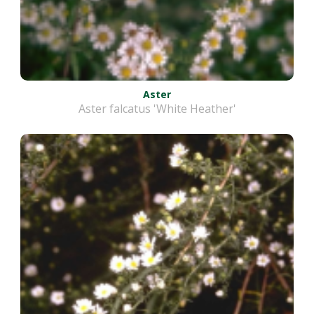
Aster
Aster falcatus 'White Heather'