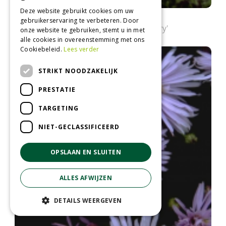
Deze website gebruikt cookies om uw
Aster
gebruikerservaring te verbeteren. Door
Aster tongolensis 'Napsbury'
onze website te gebruiken, stemt u in met
alle cookies in overeenstemming met ons
Cookiebeleid.
Lees verder
STRIKT NOODZAKELIJK
PRESTATIE
TARGETING
NIET-GECLASSIFICEERD
OPSLAAN EN SLUITEN
ALLES AFWIJZEN
DETAILS WEERGEVEN