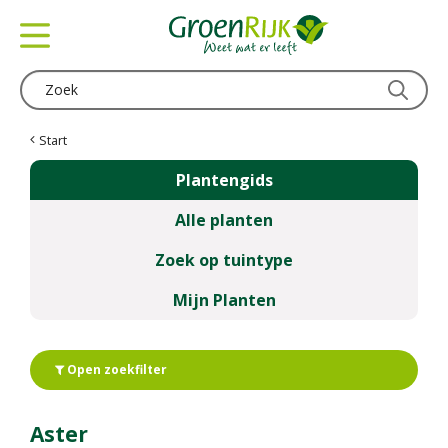
G
a
n
a
a
r
c
Start
o
Plantengids
n
t
Alle planten
e
n
Zoek op tuintype
t
Mijn Planten
Open zoekfilter
Aster