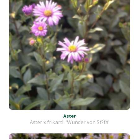
Aster
Aster x frikartii 'Wunder von St?fa'