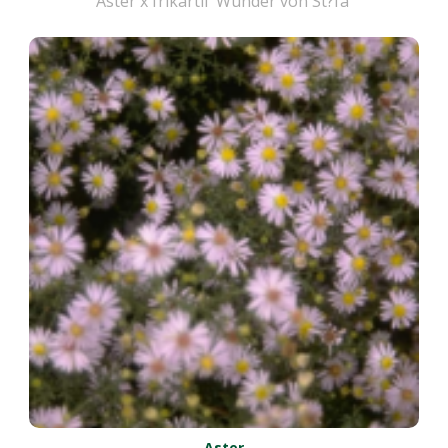
Aster x frikartii 'Wunder von St?fa'
Aster