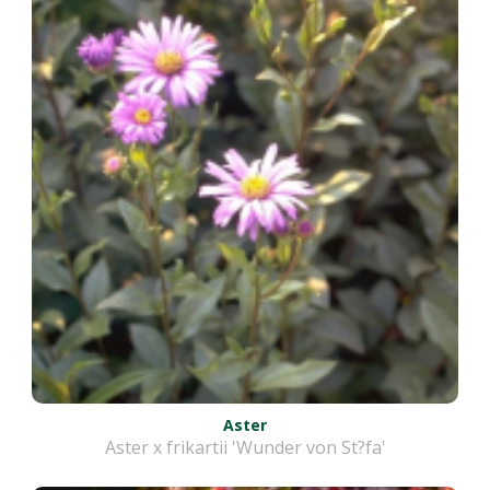
Aster
Aster x frikartii 'Wunder von St?fa'