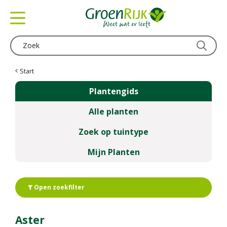
G
a
n
a
a
r
c
Start
o
Plantengids
n
t
Alle planten
e
n
Zoek op tuintype
t
Mijn Planten
Open zoekfilter
Aster