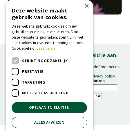
×
Deze website maakt
gebruik van cookies.
Aster
Aster 'Little Carlow'
Deze website gebruikt cookies om uw
gebruikerservaring te verbeteren. Door
onze website te gebruiken, stemt u in met
alle cookies in overeenstemming met ons
Cookiebeleid.
Lees verder
Onze nieuwsbrief ontvangen? Meld je aan!
STRIKT NOODZAKELIJK
Ontvang ongeveer 1x per week onze nieuwsbrief met acties,
PRESTATIE
nieuws & activiteiten!
We slaan uw gegevens op conform onze
privacy policy
.
Voornaam
E-mailadres
TARGETING
NIET-GECLASSIFICEERD
OPSLAAN EN SLUITEN
ALLES AFWIJZEN