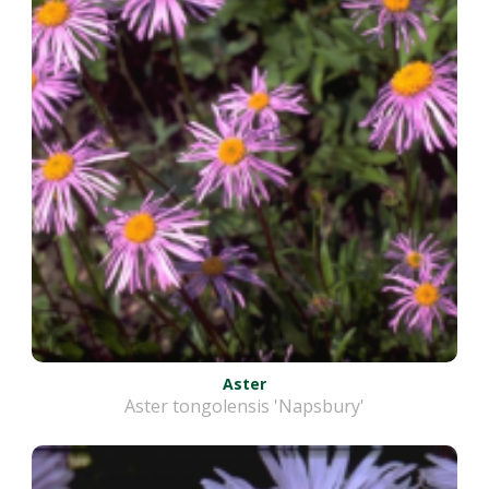
Aster
Aster tongolensis 'Napsbury'