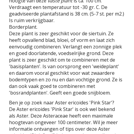
hoogte van deze
vaste plant
is ca. 100 cm.
Verdraagt een temperatuur tot -30 gr. C. De
geadviseerde plantafstand is 38 cm. (5-7 st. per m2.)
Is ruim verkrijgbaar.
Borderplant.
Deze plant is zeer geschikt voor de siertuin. Ze
heeft opvallend blad, bloei, of vorm en laat zich
eenvoudig combineren. Verlangt een zonnige plek
en goed doorlatende, voedselrijke grond. Deze
plant is zeer geschikt om te combineren met de
'basisplanten'. Is van oorsprong een 'weideplant'
en daarom vooral geschikt voor wat zwaardere
bodemtypen en zo nu en dan vochtige grond. Ze is
dan ook vaak goed te combineren met
'bosrandplanten'. Geeft een goede snijbloem.
Ben je op zoek naar Aster ericoides 'Pink Star'?
De Aster ericoides 'Pink Star' is ook wel bekend
als Aster. Deze Asteraceae heeft een maximale
hoogtevan ongeveer 100 centimeter. Wil je meer
informatie ontvangen of tips over deze Aster