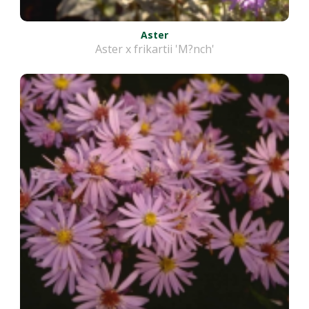
Aster
Aster x frikartii 'M?nch'