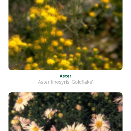
Aster
Aster linosyris 'Goldflake'