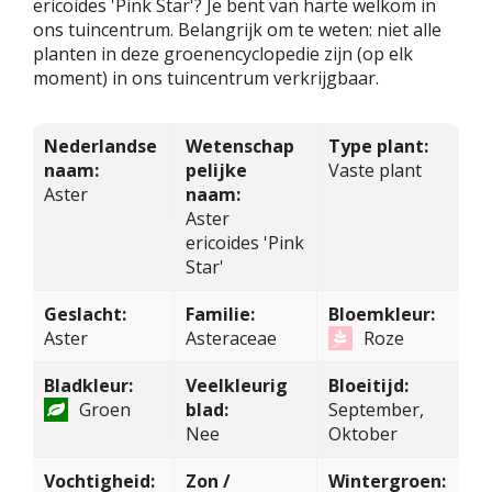
ericoides 'Pink Star'? Je bent van harte welkom in
ons tuincentrum. Belangrijk om te weten: niet alle
planten in deze groenencyclopedie zijn (op elk
moment) in ons tuincentrum verkrijgbaar.
Nederlandse
Wetenschap
Type plant:
naam:
pelijke
Vaste plant
Aster
naam:
Aster
ericoides 'Pink
Star'
Geslacht:
Familie:
Bloemkleur:
Aster
Asteraceae
Roze
Bladkleur:
Veelkleurig
Bloeitijd:
Groen
blad:
September,
Nee
Oktober
Vochtigheid:
Zon /
Wintergroen: