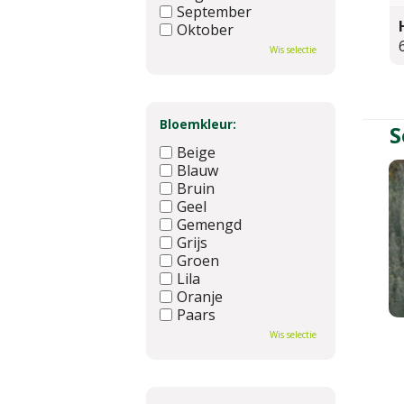
September
Oktober
November
Wis selectie
December
Bloemkleur:
S
Beige
Blauw
Bruin
Geel
Gemengd
Grijs
Groen
Lila
Oranje
Paars
Rood
Wis selectie
Roze
Wit
Zwart