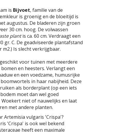
aam is
Bijvoet
, familie van de
emkleur is groenig en de bloeitijd is
 met augustus. De bladeren zijn groen
eer 30 cm. hoog. De volwassen
aste plant
is ca. 60 cm. Verdraagt een
0 gr. C. De geadviseerde plantafstand
er m2.) Is slecht verkrijgbaar.
 geschikt voor tuinen met meerdere
n bomen en heesters. Verlangt een
schaduw en een voedzame, humusrijke
boomwortels in haar nabijheid. Deze
bruiken als borderplant (op een iets
e bodem moet dan wel goed
 Woekert niet of nauwelijks en laat
ren met andere planten.
r Artemisia vulgaris 'Crispa'?
ris 'Crispa' is ook wel bekend
Asteraceae heeft een maximale