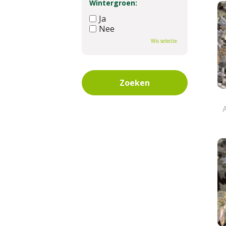
Wintergroen:
Ja
Nee
Wis selectie