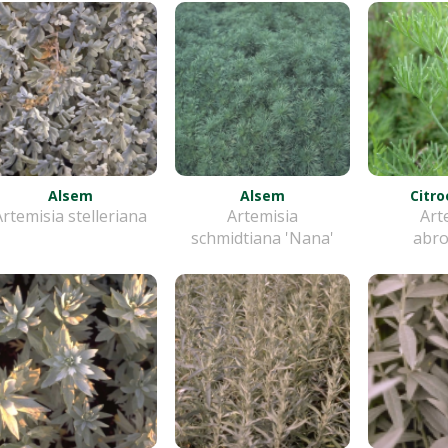
Alsem
Alsem
Citro
Artemisia stelleriana
Artemisia
Art
schmidtiana 'Nana'
abr