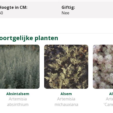
Hoogte in CM:
Giftig:
60
Nee
oortgelijke planten
Absintalsem
Alsem
A
Artemisia
Artemisia
Art
absinthium
michauxiana
'Can