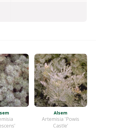
lsem
Alsem
emisia
Artemisia 'Powis
escens'
Castle'