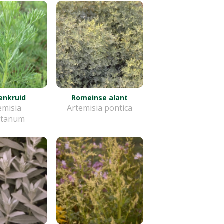
enkruid
Romeinse alant
emisia
Artemisia pontica
otanum