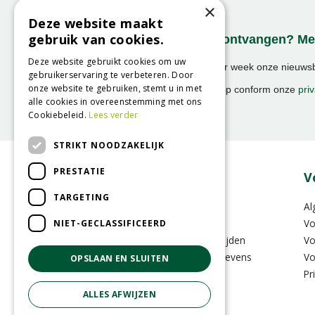
×
Deze website maakt
gebruik van cookies.
Onze nieuwsbrief ontvangen? Mel
Deze website gebruikt cookies om uw
Ontvang ongeveer 1x per week onze nieuwsbr
gebruikerservaring te verbeteren. Door
activiteiten!
onze website te gebruiken, stemt u in met
We slaan uw gegevens op conform onze
priv
alle cookies in overeenstemming met ons
Cookiebeleid.
Lees verder
STRIKT NOODZAKELIJK
PRESTATIE
Over GroenRijk
V
TARGETING
Vacatures
Al
Zakelijk
Vo
NIET-GECLASSIFICEERD
Vestigingen & Openingstijden
Vo
Contactinformatie & Gegevens
Vo
OPSLAAN EN SLUITEN
GRS-Platform
Pr
ALLES AFWIJZEN