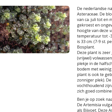
De nederlandse n
Asteraceae. De blo
van ca. juli tot en
gekroest en ongev
hoogte van deze
v
temperatuur tot -3
is 33 cm. (7-9 st. p
Bosplant.
Deze plant is zeer
(vrijwel) volwasse
plekje in de half
bodem met weinig 
plant is ook te ge
zonniger plek). D
vochthoudend zijn.
zich goed combine
Ben je op zoek naa
De Artemisia vulga
als Bijvoet. Deze 