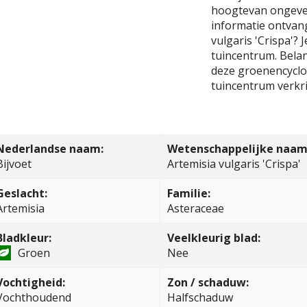
hoogtevan ongevee
informatie ontvang
vulgaris 'Crispa'?
tuincentrum. Belang
deze groenencyclop
tuincentrum verkri
Nederlandse naam:
Wetenschappelijke naam
Bijvoet
Artemisia vulgaris 'Crispa'
Geslacht:
Familie:
Artemisia
Asteraceae
Bladkleur:
Veelkleurig blad:
Groen
Nee
Vochtigheid:
Zon / schaduw:
Vochthoudend
Halfschaduw