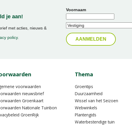
Voornaam
d je aan!
ief met acties, nieuws &
acy policy
.
oorwaarden
Thema
gemene voorwaarden
Groentips
orwaarden nieuwsbrief
Duurzaamheid
orwaarden Groenkaart
Wissel van het Seizoen
orwaarden Nationale Tuinbon
Webwinkels
ivacybeleid GroenRijk
Plantengids
Waterbestendige tuin