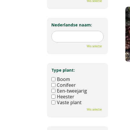
Wis selectie
Nederlandse naam:
Wis selectie
Type plant:
Boom
Conifeer
Een-tweejarig
Heester
Vaste plant
Wis selectie