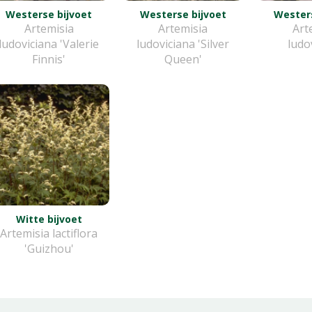
Westerse bijvoet
Westerse bijvoet
Westers
Artemisia
Artemisia
Art
ludoviciana 'Valerie
ludoviciana 'Silver
ludo
Finnis'
Queen'
Witte bijvoet
Artemisia lactiflora
'Guizhou'