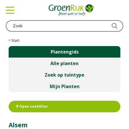
G
a
n
a
a
r
c
Start
o
Plantengids
n
t
Alle planten
e
n
Zoek op tuintype
t
Mijn Planten
Open zoekfilter
Alsem