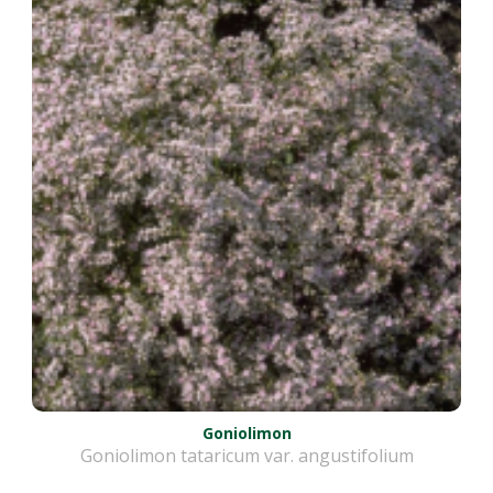
Goniolimon
Goniolimon tataricum var. angustifolium