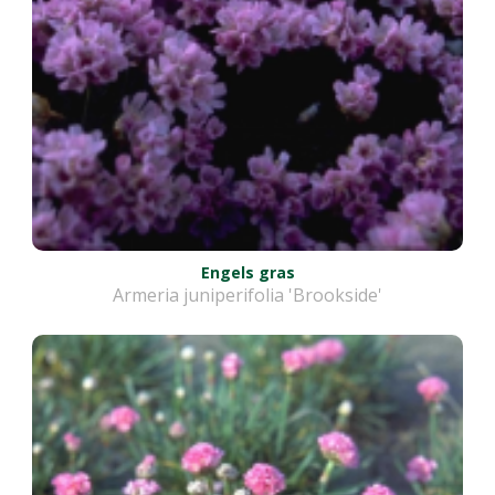
Engels gras
Armeria juniperifolia 'Brookside'