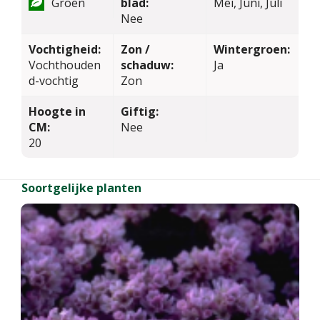
Groen
blad:
Mei, Juni, Juli
Nee
Vochtigheid:
Zon /
Wintergroen:
Vochthouden
schaduw:
Ja
d-vochtig
Zon
Hoogte in
Giftig:
CM:
Nee
20
Soortgelijke planten