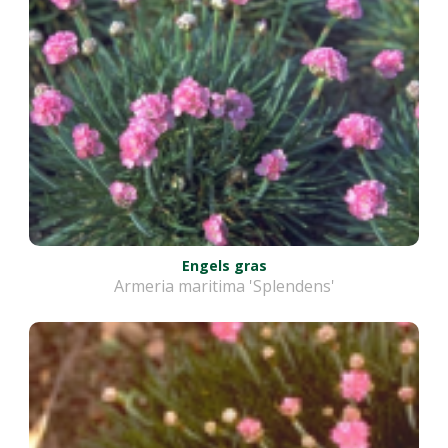
Engels gras
Armeria maritima 'Splendens'