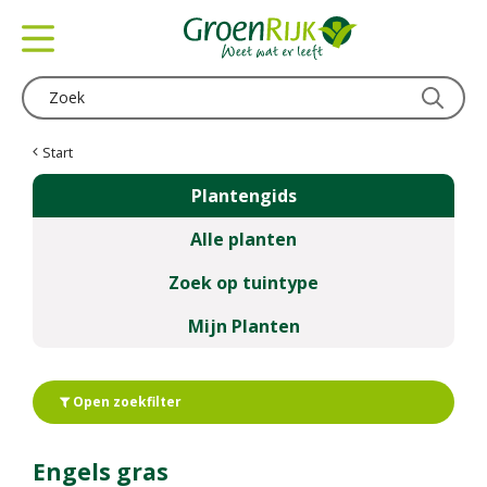
G
a
n
a
a
r
c
Start
o
Plantengids
n
t
Alle planten
e
n
Zoek op tuintype
t
Mijn Planten
Open zoekfilter
Engels gras