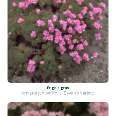
Engels gras
Armeria juniperifolia 'Bevan's Variety'