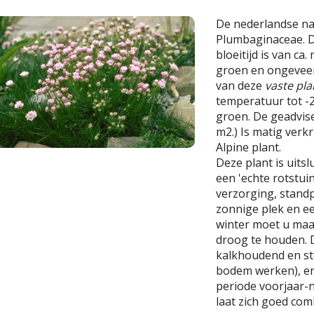
De nederlandse n
Plumbaginaceae. De
bloeitijd is van ca.
groen en ongeveer
van deze
vaste pla
temperatuur tot -20
groen. De geadvise
m2.) Is matig verkr
Alpine plant.
Deze plant is uits
een 'echte rotstui
verzorging, stand
zonnige plek en ee
winter moet u maat
droog te houden.
kalkhoudend en ste
bodem werken), en 
periode voorjaar-n
laat zich goed co