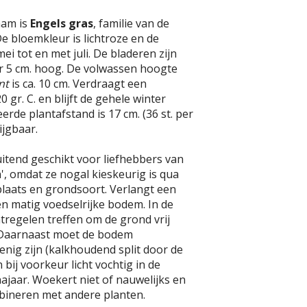
aam is
Engels gras
, familie van de
 bloemkleur is lichtroze en de
 mei tot en met juli. De bladeren zijn
 5 cm. hoog. De volwassen hoogte
nt
is ca. 10 cm. Verdraagt een
 gr. C. en blijft de gehele winter
erde plantafstand is 17 cm. (36 st. per
ijgbaar.
luitend geschikt voor liefhebbers van
n', omdat ze nogal kieskeurig is qua
plaats en grondsoort. Verlangt een
n matig voedselrijke bodem. In de
regelen treffen om de grond vrij
 Daarnaast moet de bodem
nig zijn (kalkhoudend split door de
bij voorkeur licht vochtig in de
ajaar. Woekert niet of nauwelijks en
mbineren met andere planten.