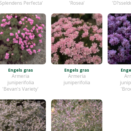
'Splendens Perfecta'
'Rosea'
'D?sseld
Engels gras
Engels gras
Enge
Armeria
Armeria
Ar
juniperifolia
juniperifolia
junip
'Bevan's Variety'
'Bro