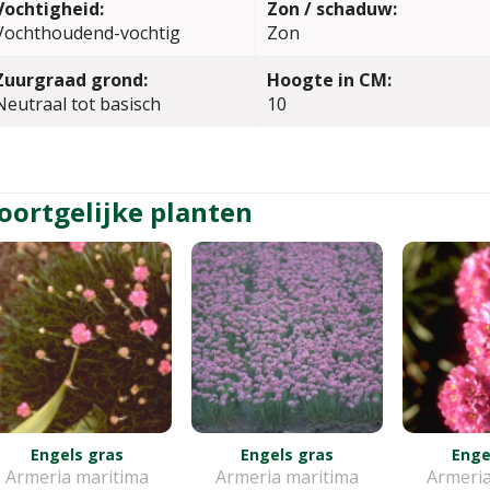
Vochtigheid:
Zon / schaduw:
Vochthoudend-vochtig
Zon
Zuurgraad grond:
Hoogte in CM:
Neutraal tot basisch
10
oortgelijke planten
Engels gras
Engels gras
Enge
Armeria maritima
Armeria maritima
Armeria