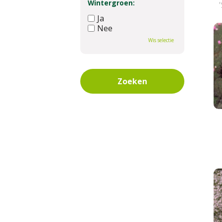
Wintergroen:
Ja
Nee
Wis selectie