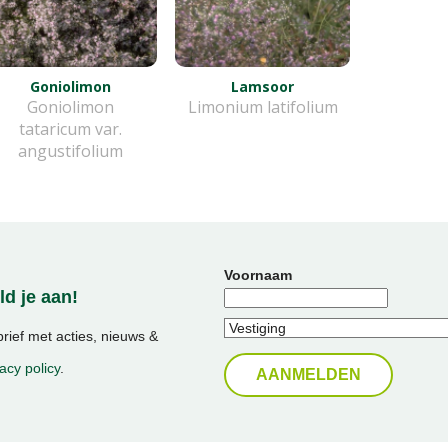
Goniolimon
Lamsoor
Goniolimon
Limonium latifolium
tataricum var.
angustifolium
Voornaam
d je aan!
ief met acties, nieuws &
acy policy
.