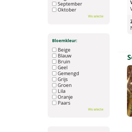
September
Oktober
November
Wis selectie
December
Bloemkleur:
Beige
S
Blauw
Bruin
Geel
Gemengd
Grijs
Groen
Lila
Oranje
Paars
Rood
Wis selectie
Roze
Wit
Zwart