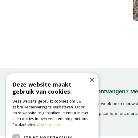
×
Deze website maakt
gebruik van cookies.
Onze nieuwsbrief ontvangen? Mel
Deze website gebruikt cookies om uw
Ontvang ongeveer 1x per week onze nieuwsbr
gebruikerservaring te verbeteren. Door
activiteiten!
onze website te gebruiken, stemt u in met
We slaan uw gegevens op conform onze
priv
alle cookies in overeenstemming met ons
Cookiebeleid.
Lees verder
STRIKT NOODZAKELIJK