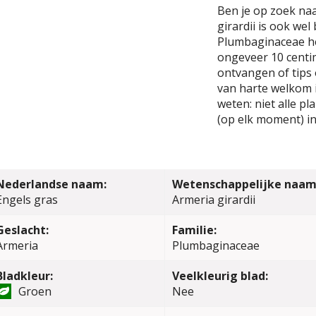
Ben je op zoek naa
girardii is ook we
Plumbaginaceae h
ongeveer 10 centim
ontvangen of tips 
van harte welkom i
weten: niet alle p
(op elk moment) in
Nederlandse naam:
Wetenschappelijke naam
Engels gras
Armeria girardii
Geslacht:
Familie:
Armeria
Plumbaginaceae
Bladkleur:
Veelkleurig blad:
Groen
Nee