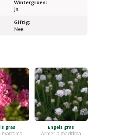
Wintergroen:
Ja
Giftig:
Nee
ls gras
Engels gras
 maritima
Armeria maritima