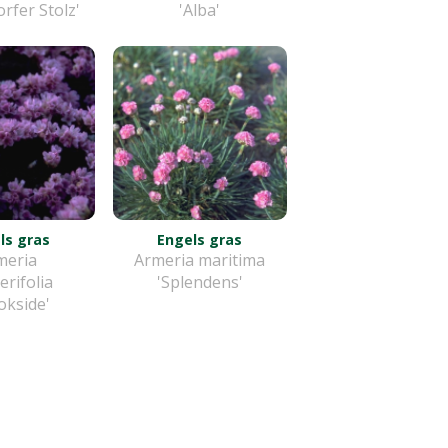
orfer Stolz'
'Alba'
ls gras
Engels gras
meria
Armeria maritima
erifolia
'Splendens'
okside'