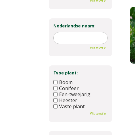
Wis selectie
Nederlandse naam:
Wis selectie
Type plant:
Boom
Conifeer
Een-tweejarig
Heester
Vaste plant
Wis selectie