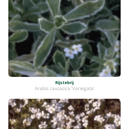
Rijstebrij
Arabis caucasica 'Variegata'