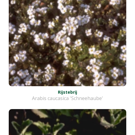
Rijstebrij
Arabis caucasica 'Schneehaube'