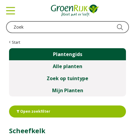
G
a
n
a
a
r
c
Start
o
Plantengids
n
t
Alle planten
e
n
Zoek op tuintype
t
Mijn Planten
Open zoekfilter
Scheefkelk