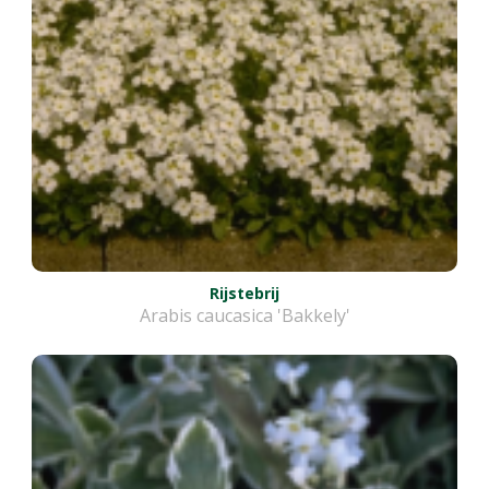
Rijstebrij
Arabis caucasica 'Bakkely'