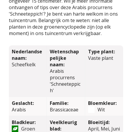
ongeveer 15 centimeter. Wil je meer informatie
ontvangen of tips over deze Arabis procurrens
'Schneeteppich'? Je bent van harte welkom in ons
tuincentrum. Belangrijk om te weten: niet alle
planten in deze groenencyclopedie zijn (op elk
moment) in ons tuincentrum verkrijgbaar.
Nederlandse
Wetenschap
Type plant:
naam:
pelijke
Vaste plant
Scheefkelk
naam:
Arabis
procurrens
'Schneeteppic
h'
Geslacht:
Familie:
Bloemkleur:
Arabis
Brassicaceae
Wit
Bladkleur:
Veelkleurig
Bloeitijd:
Groen
blad:
April, Mei, Juni