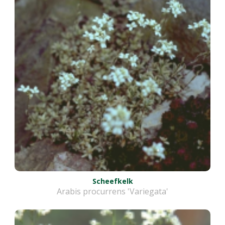
Scheefkelk
Arabis procurrens 'Variegata'