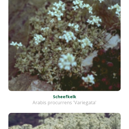
Scheefkelk
Arabis procurrens 'Variegata'