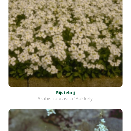
Rijstebrij
Arabis caucasica 'Bakkely'