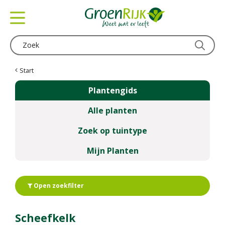
G
a
n
a
a
r
c
Start
o
Plantengids
n
t
Alle planten
e
n
Zoek op tuintype
t
Mijn Planten
Open zoekfilter
Scheefkelk