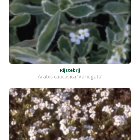
Rijstebrij
Arabis caucasica 'Variegata'