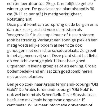
een temperatuur tot -25 gr. C. en blijft de gehele
winter groen. De geadviseerde plantafstand is 30
cm. (8-11 st. per m2.) Is matig verkrijgbaar.
Rotstuinplant.
Deze plant komt van oorsprong uit de bergen en is
dan ook zeer geschikt voor de rotstuin als
'voegenvuller' in de stapelmuur of tussen stenen
(ook bestrating). Verlangt een zonnige plek en een
matig voedselrijke bodem al neemt ze ook
genoegen met een lichte schaduwplaats. Ze groeit
in het algemeen vrij snel. Deze plant staat het liefst
op een licht vochtige plek. U kunt haar goed
uitplanten In kleine groepjes of als eenling. Groeit
bodembedekkend en laat zich goed combineren
met andere planten.
Ben je op zoek naar Arabis ferdinandi-coburgii 'Old
Gold'? De Arabis ferdinandi-coburgii 'Old Gold' is
ook wel bekend als Scheefkelk. Deze Brassicaceae
heeft een maximale hoogtevan ongeveer 15
centimeter. Wil je meer informatie ontvangen of