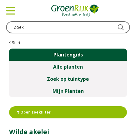
G
a
n
a
a
r
c
Start
o
Plantengids
n
t
Alle planten
e
n
Zoek op tuintype
t
Mijn Planten
Open zoekfilter
Wilde akelei