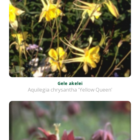
Gele akelei
Aquilegia chrysantha 'Yellow Queen'