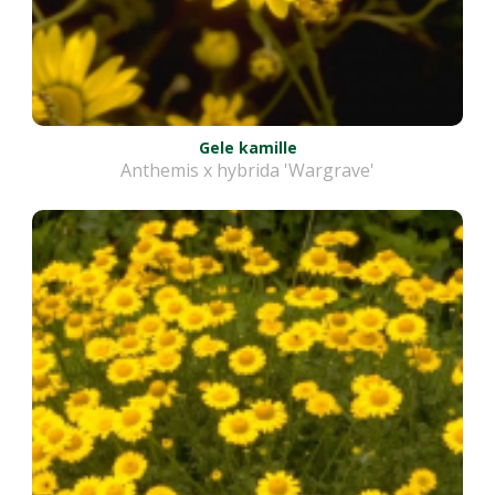
Gele kamille
Anthemis x hybrida 'Wargrave'