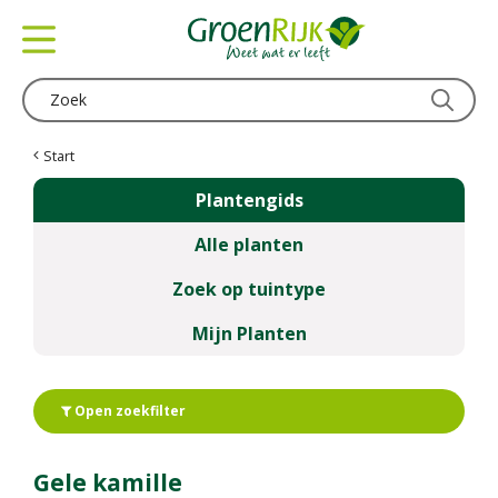
G
a
n
a
a
r
c
Start
o
Plantengids
n
t
Alle planten
e
n
Zoek op tuintype
t
Mijn Planten
Open zoekfilter
Gele kamille