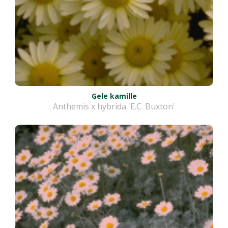
Gele kamille
Anthemis x hybrida 'E.C. Buxton'