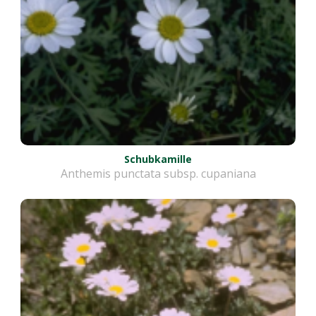
Schubkamille
Anthemis punctata subsp. cupaniana