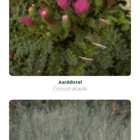
Aarddistel
Cirsium acaule