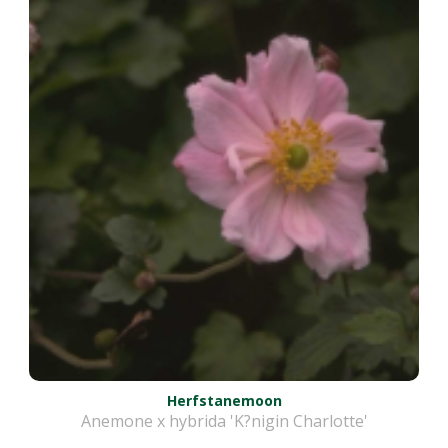
Herfstanemoon
Anemone x hybrida 'K?nigin Charlotte'