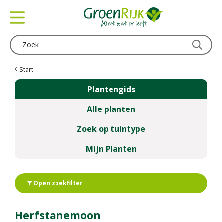
G
a
n
a
a
r
c
Start
o
Plantengids
n
t
Alle planten
e
n
Zoek op tuintype
t
Mijn Planten
Open zoekfilter
Herfstanemoon