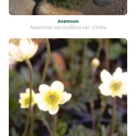
Anemoon
Anemone narcissiflora var. crinita