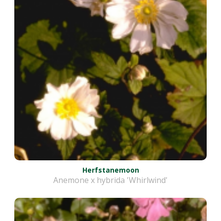
Herfstanemoon
Anemone x hybrida 'Whirlwind'