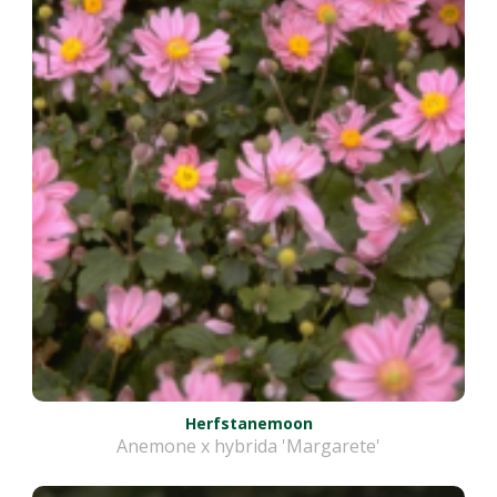
Herfstanemoon
Anemone x hybrida 'Margarete'