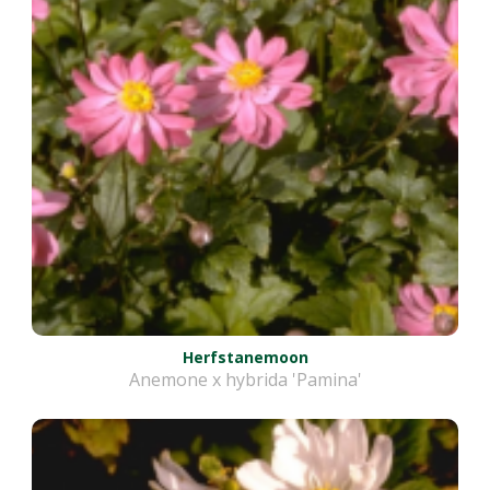
Herfstanemoon
Anemone x hybrida 'Pamina'