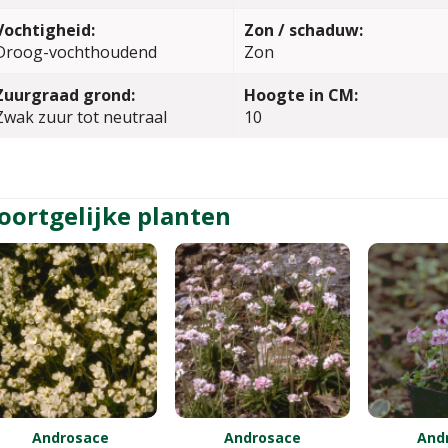
Vochtigheid:
Zon / schaduw:
Droog-vochthoudend
Zon
Zuurgraad grond:
Hoogte in CM:
Zwak zuur tot neutraal
10
oortgelijke planten
Androsace
Androsace
And