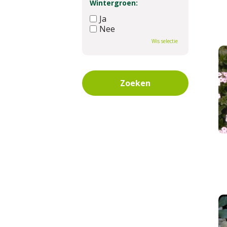
Wintergroen:
Ja
Nee
Wis selectie