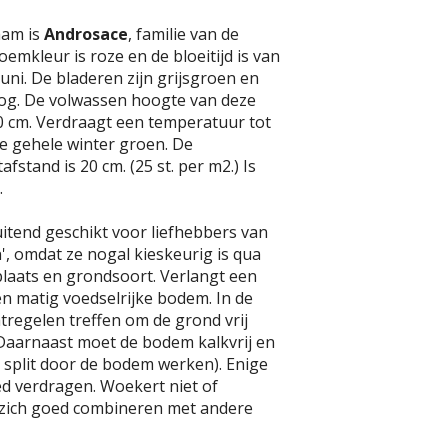
aam is
Androsace
, familie van de
emkleur is roze en de bloeitijd is van
juni. De bladeren zijn grijsgroen en
og. De volwassen hoogte van deze
10 cm. Verdraagt een temperatuur tot
t de gehele winter groen. De
fstand is 20 cm. (25 st. per m2.) Is
.
luitend geschikt voor liefhebbers van
n', omdat ze nogal kieskeurig is qua
plaats en grondsoort. Verlangt een
n matig voedselrijke bodem. In de
regelen treffen om de grond vrij
Daarnaast moet de bodem kalkvrij en
ij split door de bodem werken). Enige
d verdragen. Woekert niet of
t zich goed combineren met andere