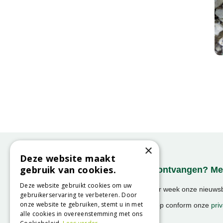
×
Deze website maakt
gebruik van cookies.
Onze nieuwsbrief ontvangen? Mel
Deze website gebruikt cookies om uw
Ontvang ongeveer 1x per week onze nieuwsbr
gebruikerservaring te verbeteren. Door
activiteiten!
onze website te gebruiken, stemt u in met
We slaan uw gegevens op conform onze
priv
alle cookies in overeenstemming met ons