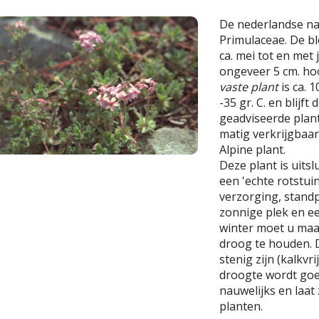
De nederlandse n
Primulaceae. De blo
ca. mei tot en met 
ongeveer 5 cm. ho
vaste plant
is ca. 
-35 gr. C. en blijf
geadviseerde planta
matig verkrijgbaar
Alpine plant.
Deze plant is uits
een 'echte rotstui
verzorging, stand
zonnige plek en ee
winter moet u maat
droog te houden. 
stenig zijn (kalkvr
droogte wordt goe
nauwelijks en laa
planten.