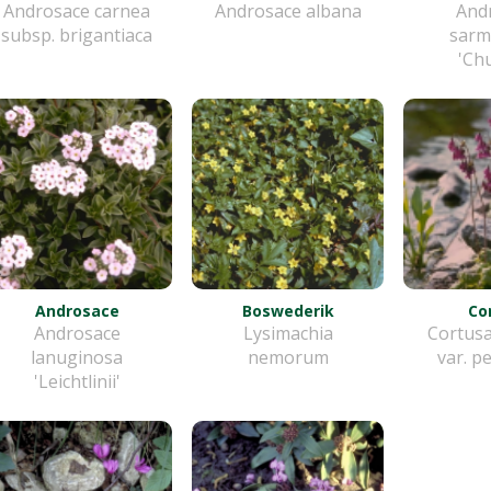
Androsace carnea
Androsace albana
And
subsp. brigantiaca
sarm
'Ch
Androsace
Boswederik
Co
Androsace
Lysimachia
Cortusa
lanuginosa
nemorum
var. p
'Leichtlinii'