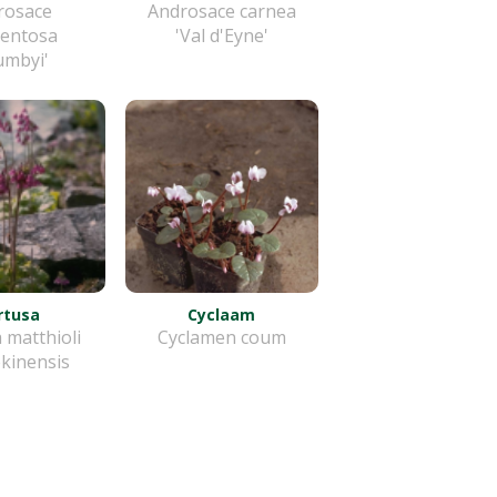
rosace
Androsace carnea
entosa
'Val d'Eyne'
umbyi'
rtusa
Cyclaam
 matthioli
Cyclamen coum
ekinensis