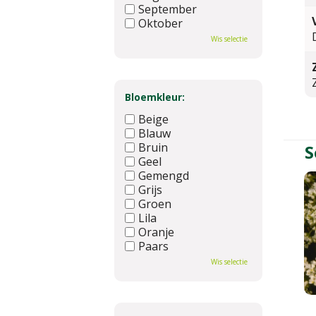
September
Oktober
November
Wis selectie
December
Bloemkleur:
Beige
Blauw
Bruin
S
Geel
Gemengd
Grijs
Groen
Lila
Oranje
Paars
Rood
Wis selectie
Roze
Wit
Zwart