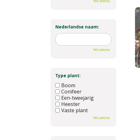
Wis selectie
Nederlandse naam:
Wis selectie
Type plant:
Boom
Conifeer
Een-tweejarig
Heester
Vaste plant
Wis selectie