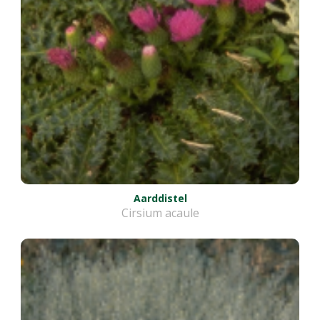
Aarddistel
Cirsium acaule