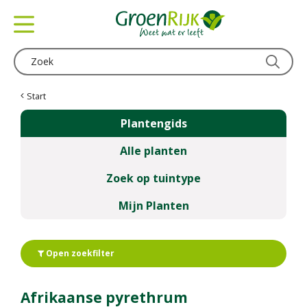
G
a
n
a
a
r
c
Start
o
Plantengids
n
t
Alle planten
e
n
Zoek op tuintype
t
Mijn Planten
Open zoekfilter
Afrikaanse pyrethrum