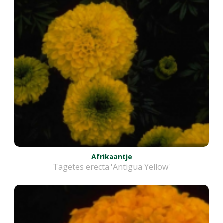
Afrikaantje
Tagetes erecta 'Antigua Yellow'