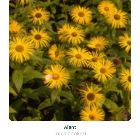
Alant
Inula hookeri