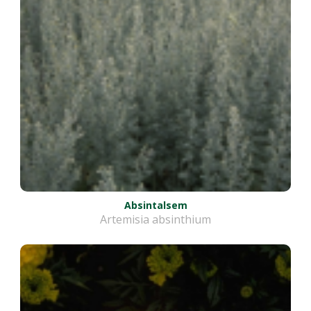
Absintalsem
Artemisia absinthium