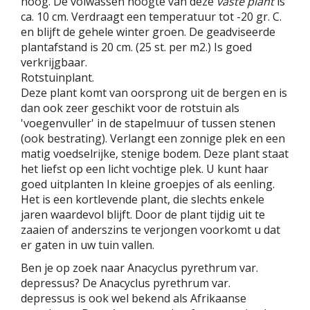
hoog. De volwassen hoogte van deze
vaste plant
is
ca. 10 cm. Verdraagt een temperatuur tot -20 gr. C.
en blijft de gehele winter groen. De geadviseerde
plantafstand is 20 cm. (25 st. per m2.) Is goed
verkrijgbaar.
Rotstuinplant.
Deze plant komt van oorsprong uit de bergen en is
dan ook zeer geschikt voor de rotstuin als
'voegenvuller' in de stapelmuur of tussen stenen
(ook bestrating). Verlangt een zonnige plek en een
matig voedselrijke, stenige bodem. Deze plant staat
het liefst op een licht vochtige plek. U kunt haar
goed uitplanten In kleine groepjes of als eenling.
Het is een kortlevende plant, die slechts enkele
jaren waardevol blijft. Door de plant tijdig uit te
zaaien of anderszins te verjongen voorkomt u dat
er gaten in uw tuin vallen.
Ben je op zoek naar Anacyclus pyrethrum var.
depressus? De Anacyclus pyrethrum var.
depressus is ook wel bekend als Afrikaanse