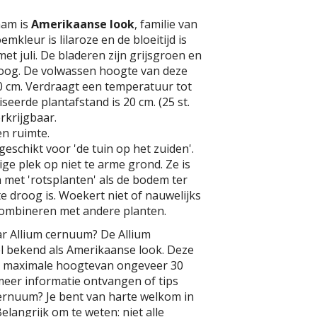
aam is
Amerikaanse look
, familie van
emkleur is lilaroze en de bloeitijd is
 met juli. De bladeren zijn grijsgroen en
oog. De volwassen hoogte van deze
30 cm. Verdraagt een temperatuur tot
iseerde plantafstand is 20 cm. (25 st.
rkrijgbaar.
n ruimte.
geschikt voor 'de tuin op het zuiden'.
ge plek op niet te arme grond. Ze is
 met 'rotsplanten' als de bodem ter
te droog is. Woekert niet of nauwelijks
 combineren met andere planten.
ar Allium cernuum? De Allium
l bekend als Amerikaanse look. Deze
en maximale hoogtevan ongeveer 30
 meer informatie ontvangen of tips
cernuum? Je bent van harte welkom in
elangrijk om te weten: niet alle