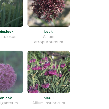
bieslook
Look
fistulosum
Allium
atropurpureum
enlook
Sierui
giganteum
Allium insubricum