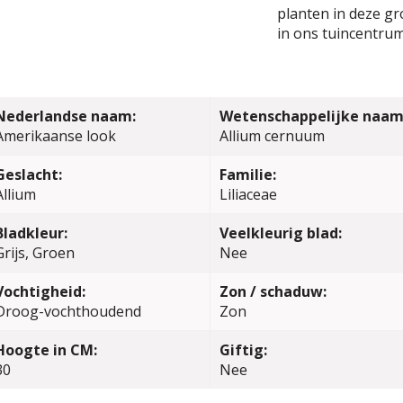
planten in deze gr
in ons tuincentrum
Nederlandse naam:
Wetenschappelijke naam
Amerikaanse look
Allium cernuum
Geslacht:
Familie:
Allium
Liliaceae
Bladkleur:
Veelkleurig blad:
Grijs, Groen
Nee
Vochtigheid:
Zon / schaduw:
Droog-vochthoudend
Zon
Hoogte in CM:
Giftig:
30
Nee