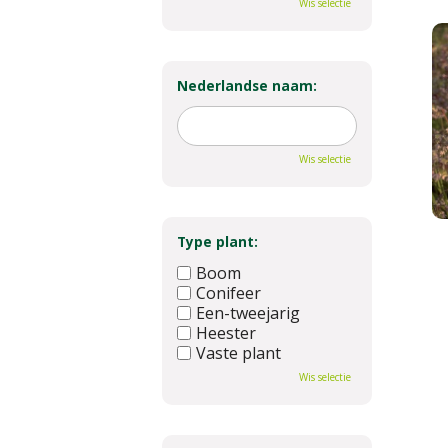
Wis selectie
Nederlandse naam:
Wis selectie
Type plant:
Boom
Conifeer
Een-tweejarig
Heester
Vaste plant
Wis selectie