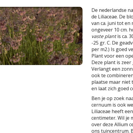
De nederlandse n
de Liliaceae. De blo
van ca. juni tot en
ongeveer 10 cm. h
vaste plant
is ca. 
-25 gr. C. De geadv
per m2.) Is goed ve
Plant voor een ope
Deze plant is zeer 
Verlangt een zonni
ook te combineren
plaatse maar niet 
en laat zich goed
Ben je op zoek na
cernuum is ook we
Liliaceae heeft e
centimeter. Wil je
over deze Allium 
ons tuincentrum. B