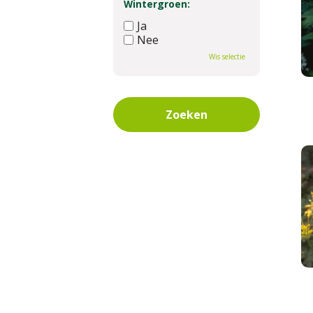
Wintergroen:
Ja
Nee
Wis selectie