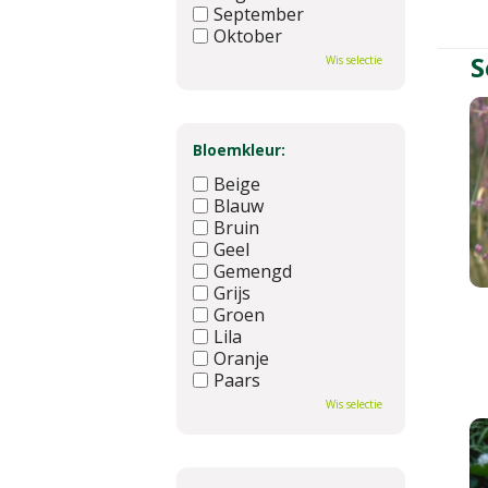
September
Oktober
November
S
Wis selectie
December
Bloemkleur:
Beige
Blauw
Bruin
Geel
Gemengd
Grijs
Groen
Lila
Oranje
Paars
Rood
Wis selectie
Roze
Wit
Zwart