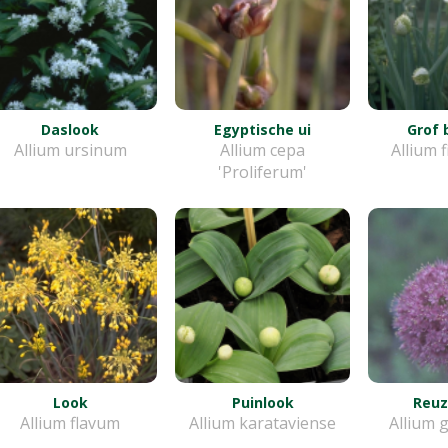
Daslook
Egyptische ui
Grof 
Allium ursinum
Allium cepa
Allium 
'Proliferum'
Look
Puinlook
Reuz
Allium flavum
Allium karataviense
Allium 