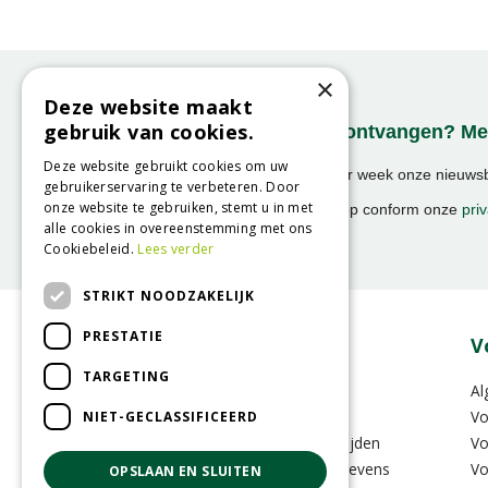
×
Deze website maakt
gebruik van cookies.
Onze nieuwsbrief ontvangen? Mel
Deze website gebruikt cookies om uw
Ontvang ongeveer 1x per week onze nieuwsbr
gebruikerservaring te verbeteren. Door
activiteiten!
onze website te gebruiken, stemt u in met
We slaan uw gegevens op conform onze
priv
alle cookies in overeenstemming met ons
Cookiebeleid.
Lees verder
STRIKT NOODZAKELIJK
PRESTATIE
Over GroenRijk
V
TARGETING
Vacatures
Al
Zakelijk
Vo
NIET-GECLASSIFICEERD
Vestigingen & Openingstijden
Vo
Contactinformatie & Gegevens
Vo
OPSLAAN EN SLUITEN