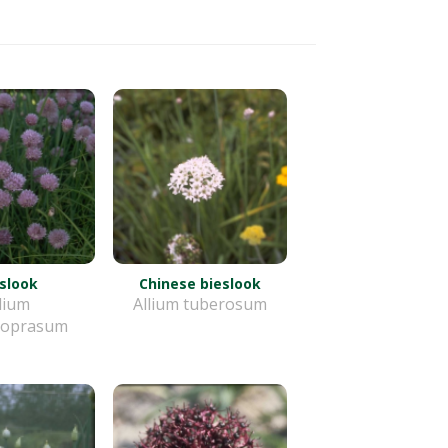
slook
Chinese bieslook
lium
Allium tuberosum
noprasum