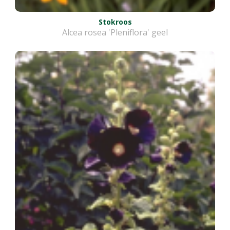
Stokroos
Alcea rosea 'Pleniflora' geel