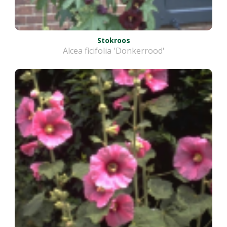
Stokroos
Alcea ficifolia 'Donkerrood'