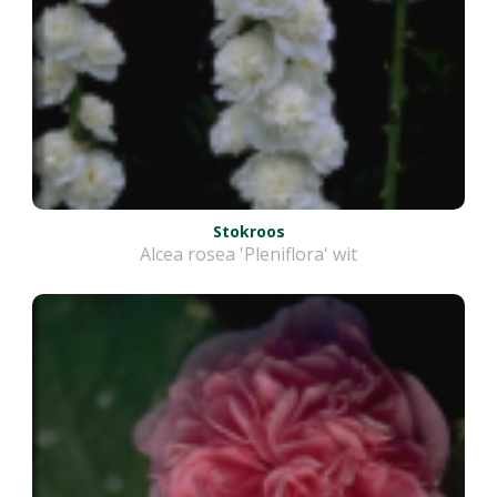
Stokroos
Alcea rosea 'Pleniflora' wit