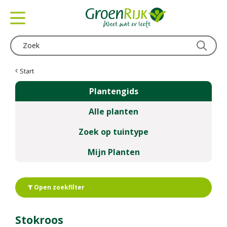
G
a
n
a
a
r
c
Start
o
Plantengids
n
t
Alle planten
e
n
Zoek op tuintype
t
Mijn Planten
Open zoekfilter
Stokroos