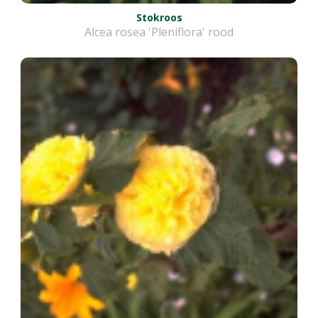
Stokroos
Alcea rosea 'Pleniflora' rood