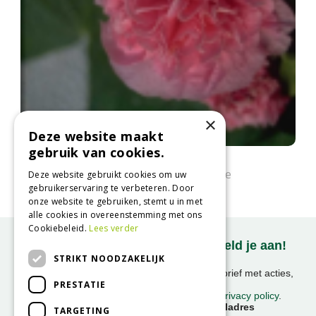
×
Deze website maakt
gebruik van cookies.
Stokroos
Alcea rosea 'Pleniflora' roze
Deze website gebruikt cookies om uw
gebruikerservaring te verbeteren. Door
onze website te gebruiken, stemt u in met
alle cookies in overeenstemming met ons
Cookiebeleid.
Lees verder
Onze nieuwsbrief ontvangen? Meld je aan!
STRIKT NOODZAKELIJK
Ontvang ongeveer 1x per week onze nieuwsbrief met acties,
PRESTATIE
nieuws & activiteiten!
We slaan uw gegevens op conform onze
privacy policy
.
Voornaam
E-mailadres
TARGETING