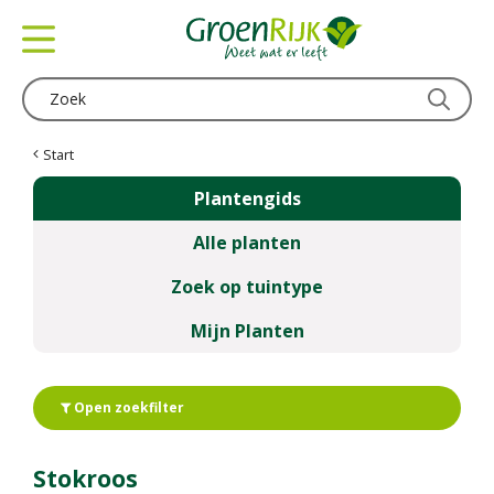
G
a
n
a
a
r
c
Start
o
Plantengids
n
t
Alle planten
e
n
Zoek op tuintype
t
Mijn Planten
Open zoekfilter
Stokroos