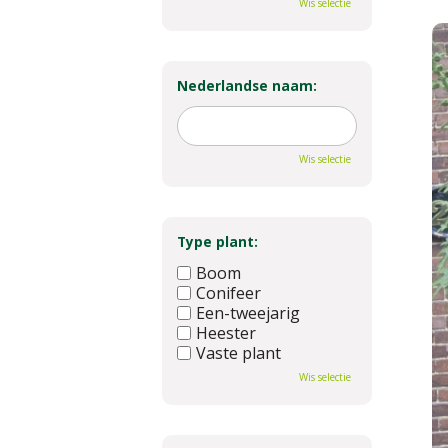
Wis selectie
Nederlandse naam:
Wis selectie
Type plant:
Boom
Conifeer
Een-tweejarig
Heester
Vaste plant
Wis selectie