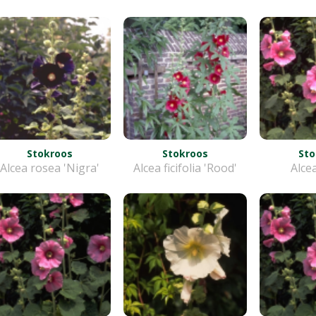
Stokroos
Stokroos
Sto
Alcea rosea 'Nigra'
Alcea ficifolia 'Rood'
Alce