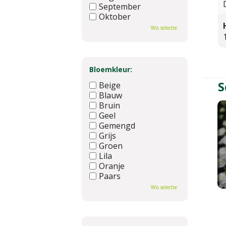
September
Oktober
November
Wis selectie
December
Bloemkleur:
S
Beige
Blauw
Bruin
Geel
Gemengd
Grijs
Groen
Lila
Oranje
Paars
Rood
Wis selectie
Roze
Wit
Zwart