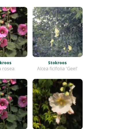
kroos
Stokroos
a rosea
Alcea ficifolia 'Geel'