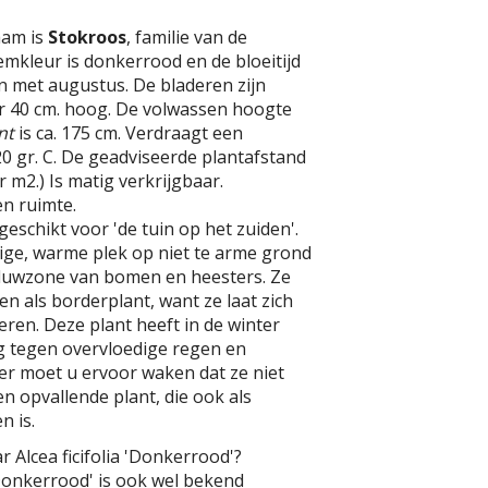
aam is
Stokroos
, familie van de
mkleur is donkerrood en de bloeitijd
 en met augustus. De bladeren zijn
 40 cm. hoog. De volwassen hoogte
nt
is ca. 175 cm. Verdraagt een
0 gr. C. De geadviseerde plantafstand
er m2.) Is matig verkrijgbaar.
n ruimte.
geschikt voor 'de tuin op het zuiden'.
ige, warme plek op niet te arme grond
duwzone van bomen en heesters. Ze
n als borderplant, want ze laat zich
ren. Deze plant heeft in de winter
 tegen overvloedige regen en
er moet u ervoor waken dat ze niet
en opvallende plant, die ook als
n is.
r Alcea ficifolia 'Donkerrood'?
 'Donkerrood' is ook wel bekend