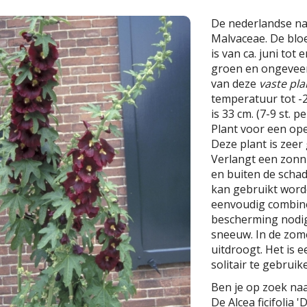
De nederlandse n
Malvaceae. De bloe
is van ca. juni tot
groen en ongeveer
van deze
vaste pla
temperatuur tot -2
is 33 cm. (7-9 st. p
Plant voor een ope
Deze plant is zeer 
Verlangt een zonn
en buiten de scha
kan gebruikt worde
eenvoudig combine
bescherming nodig
sneeuw. In de zom
uitdroogt. Het is e
solitair te gebruike
Ben je op zoek naa
De Alcea ficifolia