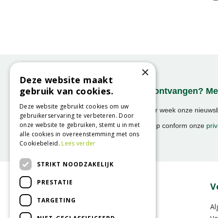
×
Deze website maakt
gebruik van cookies.
Onze nieuwsbrief ontvangen? Mel
Deze website gebruikt cookies om uw
Ontvang ongeveer 1x per week onze nieuwsbr
gebruikerservaring te verbeteren. Door
activiteiten!
onze website te gebruiken, stemt u in met
We slaan uw gegevens op conform onze
priv
alle cookies in overeenstemming met ons
Cookiebeleid.
Lees verder
STRIKT NOODZAKELIJK
PRESTATIE
Over GroenRijk
V
TARGETING
Vacatures
Al