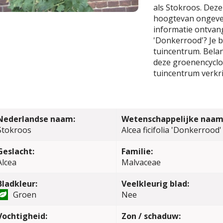
als Stokroos. Dez
hoogtevan ongevee
informatie ontvange
'Donkerrood'? Je 
tuincentrum. Belang
deze groenencyclop
tuincentrum verkri
Nederlandse naam:
Wetenschappelijke naam
Stokroos
Alcea ficifolia 'Donkerrood'
Geslacht:
Familie:
Alcea
Malvaceae
Bladkleur:
Veelkleurig blad:
Groen
Nee
Vochtigheid:
Zon / schaduw: