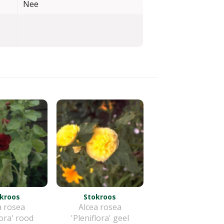
Nee
kroos
Stokroos
a rosea
Alcea rosea
lora' rood
'Pleniflora' geel