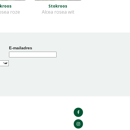
kroos
Stokroos
osea roze
Alcea rosea wit
E-mailadres