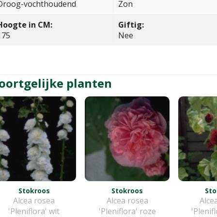
Droog-vochthoudend
Zon
Hoogte in CM:
Giftig:
175
Nee
oortgelijke planten
Stokroos
Stokroos
Sto
Alcea rosea
Alcea rosea
Alce
'Pleniflora' wit
'Pleniflora' roze
'Plenif