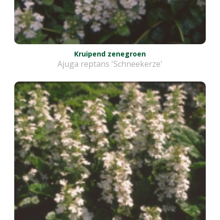
Kruipend zenegroen
Ajuga reptans 'Schneekerze'