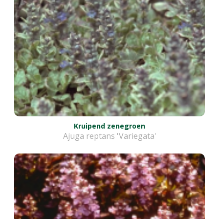
Kruipend zenegroen
Ajuga reptans 'Variegata'