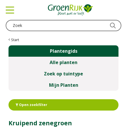
G
a
n
a
a
r
c
Start
o
Plantengids
n
t
Alle planten
e
n
Zoek op tuintype
t
Mijn Planten
Open zoekfilter
Kruipend zenegroen