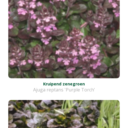
Kruipend zenegroen
Ajuga reptans 'Purple Torch'