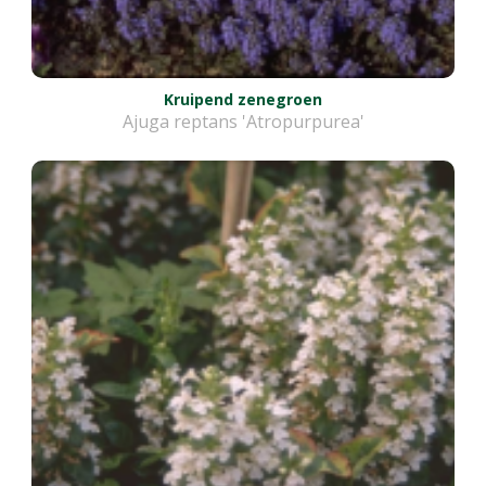
Kruipend zenegroen
Ajuga reptans 'Atropurpurea'