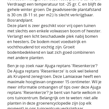
Verdraagt een temperatuur tot -25 gr. C. en blijft de
gehele winter groen. De geadviseerde plantafstand
is 30 cm. (8-11 st. per m2.) Is slecht verkrijgbaar.
Bosrandplant.
Deze plant is zeer geschikt voor vrij open tuinen
met slechts een enkele volwassen boom of heester.
Verlangt een licht beschaduwde plek nabij bomen
en heesters. De bodem moet voedselrijk en
vochthoudend tot vochtig zijn. Groeit
bodembedekkend en laat zich goed combineren
met andere planten.
Ben je op zoek naar Ajuga reptans 'Riesenkerze'?
De Ajuga reptans 'Riesenkerze' is ook wel bekend
als Kruipend zenegroen. Deze Lamiaceae heeft een
maximale hoogtevan ongeveer 15 centimeter. Wil je
meer informatie ontvangen of tips over deze Ajuga
reptans 'Riesenkerze'? Je bent van harte welkom in
ons tuincentrum. Belangrijk om te weten: niet alle
planten in deze groenencyclopedie zijn (op elk
moment) in ons tuincentrum verkrijgbaar.