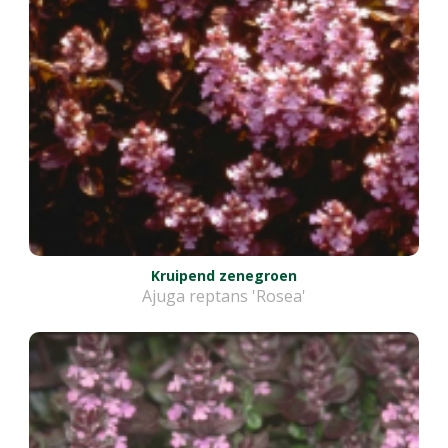
Kruipend zenegroen
Ajuga reptans 'Rosea'