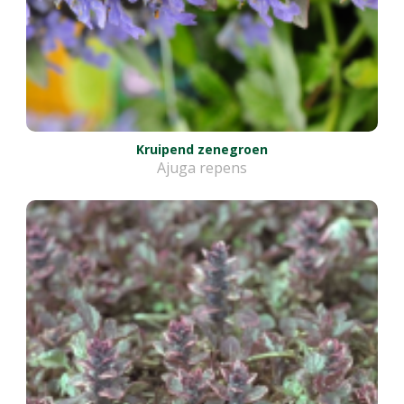
Kruipend zenegroen
Ajuga repens