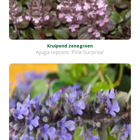
Kruipend zenegroen
Ajuga reptans 'Pink Surprise'