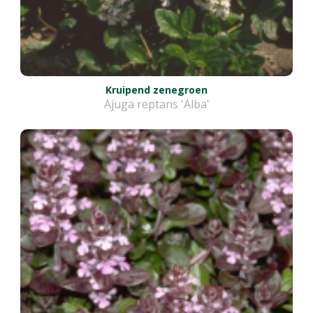
Kruipend zenegroen
Ajuga reptans 'Alba'