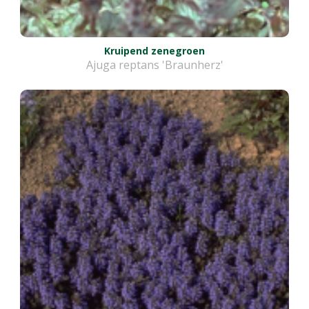
Kruipend zenegroen
Ajuga reptans 'Braunherz'