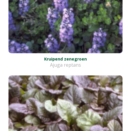
Kruipend zenegroen
Ajuga reptans