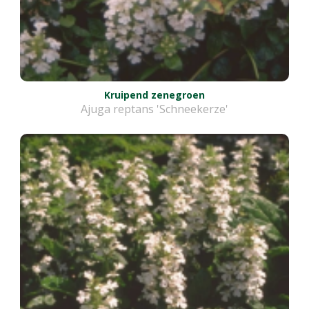
Kruipend zenegroen
Ajuga reptans 'Schneekerze'