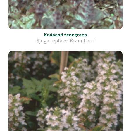
Kruipend zenegroen
Ajuga reptans 'Braunherz'