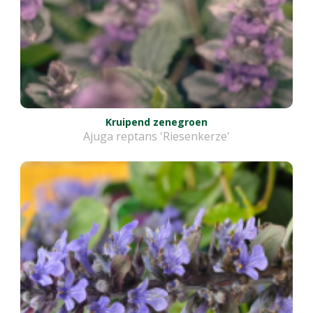
Kruipend zenegroen
Ajuga reptans 'Riesenkerze'