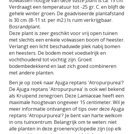
volwassen hoogte van deze
vaste plant
is ca. 15 cm.
Verdraagt een temperatuur tot -25 gr. C. en blijft de
gehele winter groen. De geadviseerde plantafstand
is 30 cm. (8-11 st. per m2.) Is ruim verkrijgbaar.
Bosrandplant.
Deze plant is zeer geschikt voor vrij open tuinen
met slechts een enkele volwassen boom of heester.
Verlangt een licht beschaduwde plek nabij bomen
en heesters. De bodem moet voedselrijk en
vochthoudend tot vochtig zijn. Groeit
bodembedekkend en laat zich goed combineren
met andere planten.
Ben je op zoek naar Ajuga reptans 'Atropurpurea'?
De Ajuga reptans 'Atropurpurea' is ook wel bekend
als Kruipend zenegroen. Deze Lamiaceae heeft een
maximale hoogtevan ongeveer 15 centimeter. Wil je
meer informatie ontvangen of tips over deze Ajuga
reptans 'Atropurpurea'? Je bent van harte welkom
in ons tuincentrum. Belangrijk om te weten: niet
alle planten in deze groenencyclopedie zijn (op elk