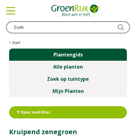
G
a
n
a
a
r
c
Start
o
Plantengids
n
t
Alle planten
e
n
Zoek op tuintype
t
Mijn Planten
Open zoekfilter
Kruipend zenegroen