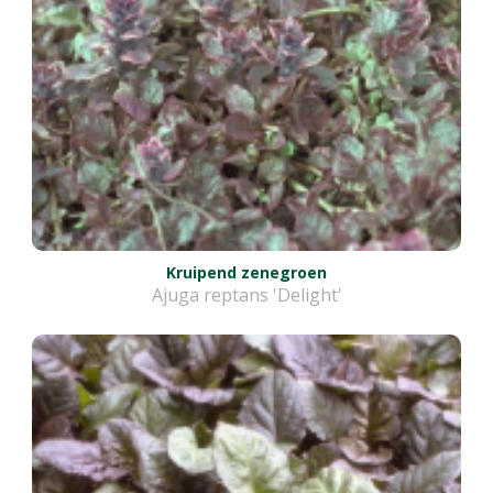
Kruipend zenegroen
Ajuga reptans 'Delight'