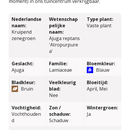
moment) in ons tuincentrum verkrijgbaar.
Nederlandse
Wetenschap
Type plant:
naam:
pelijke
Vaste plant
Kruipend
naam:
zenegroen
Ajuga reptans
'Atropurpure
a'
Geslacht:
Familie:
Bloemkleur:
Ajuga
Lamiaceae
Blauw
Bladkleur:
Veelkleurig
Bloeitijd:
Bruin
blad:
April, Mei
Nee
Vochtigheid:
Zon /
Wintergroen:
Vochthouden
schaduw:
Ja
d
Schaduw