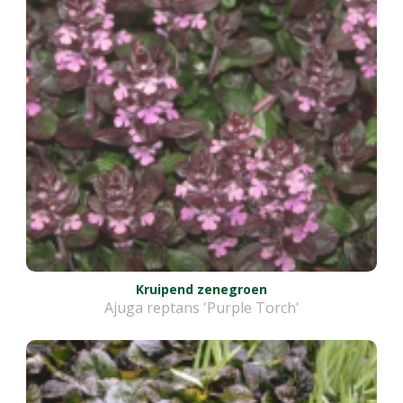
Kruipend zenegroen
Ajuga reptans 'Purple Torch'