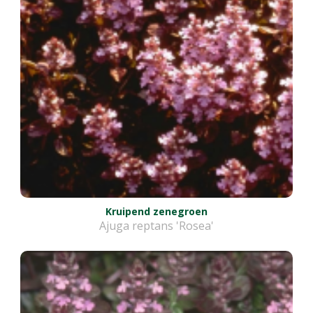
Kruipend zenegroen
Ajuga reptans 'Rosea'