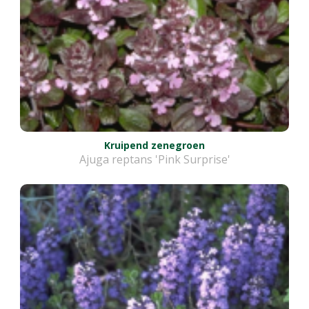
Kruipend zenegroen
Ajuga reptans 'Pink Surprise'