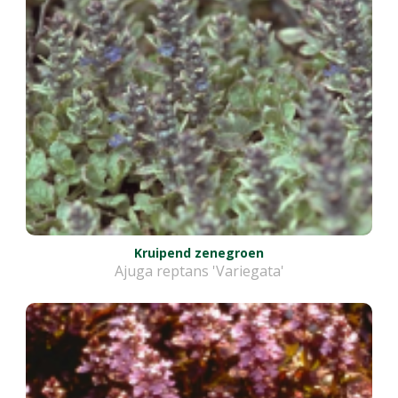
Kruipend zenegroen
Ajuga reptans 'Variegata'