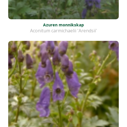
Azuren monnikskap
Aconitum carmichaelii 'Arendsii'