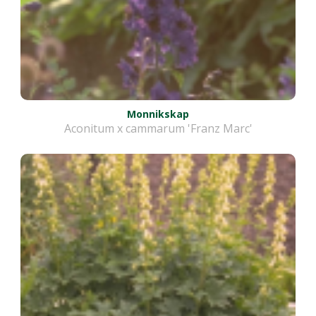
Monnikskap
Aconitum x cammarum 'Franz Marc'