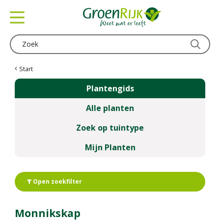
G
a
n
a
a
r
c
Start
o
Plantengids
n
t
Alle planten
e
n
Zoek op tuintype
t
Mijn Planten
Open zoekfilter
Monnikskap