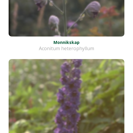
Monnikskap
Aconitum heterophyllum