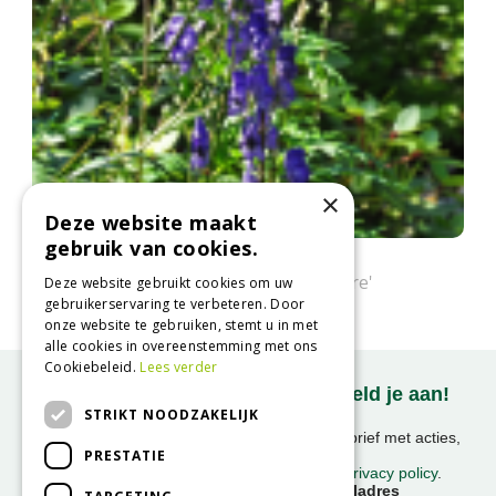
×
Deze website maakt
gebruik van cookies.
Monnikskap
Aconitum 'Bressingham Spire'
Deze website gebruikt cookies om uw
gebruikerservaring te verbeteren. Door
onze website te gebruiken, stemt u in met
alle cookies in overeenstemming met ons
Cookiebeleid.
Lees verder
Onze nieuwsbrief ontvangen? Meld je aan!
STRIKT NOODZAKELIJK
Ontvang ongeveer 1x per week onze nieuwsbrief met acties,
PRESTATIE
nieuws & activiteiten!
We slaan uw gegevens op conform onze
privacy policy
.
Voornaam
E-mailadres