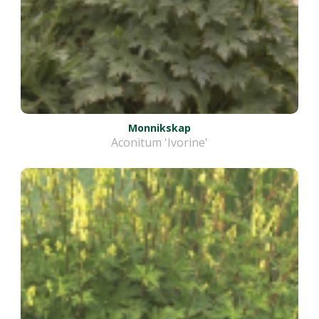
Monnikskap
Aconitum 'Ivorine'