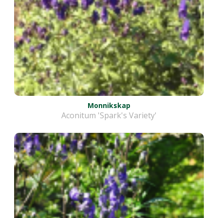
Monnikskap
Aconitum 'Spark's Variety'