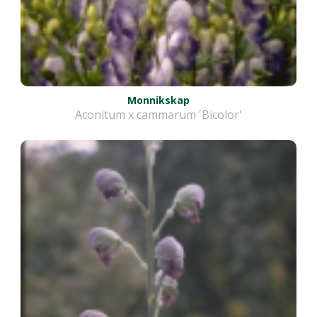
Monnikskap
Aconitum x cammarum 'Bicolor'