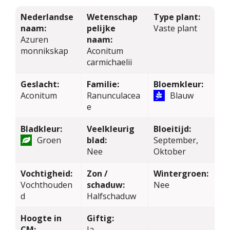
Nederlandse
Wetenschap
Type plant:
naam:
pelijke
Vaste plant
Azuren
naam:
monnikskap
Aconitum
carmichaelii
Geslacht:
Familie:
Bloemkleur:
Aconitum
Ranunculacea
Blauw
e
Bladkleur:
Veelkleurig
Bloeitijd:
Groen
blad:
September,
Nee
Oktober
Vochtigheid:
Zon /
Wintergroen:
Vochthouden
schaduw:
Nee
d
Halfschaduw
Hoogte in
Giftig:
CM:
Ja