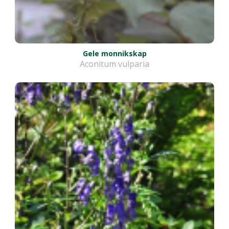
Gele monnikskap
Aconitum vulparia