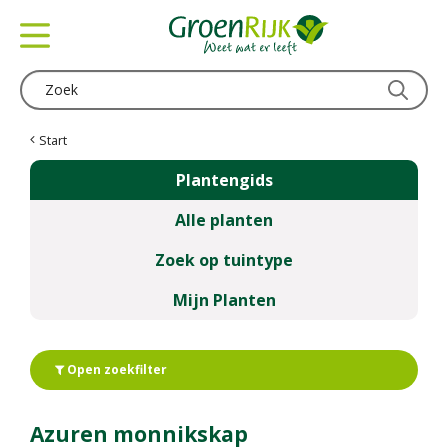
G
a
n
a
a
r
c
Start
o
Plantengids
n
t
Alle planten
e
n
Zoek op tuintype
t
Mijn Planten
Open zoekfilter
Azuren monnikskap