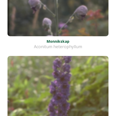
Monnikskap
Aconitum heterophyllum