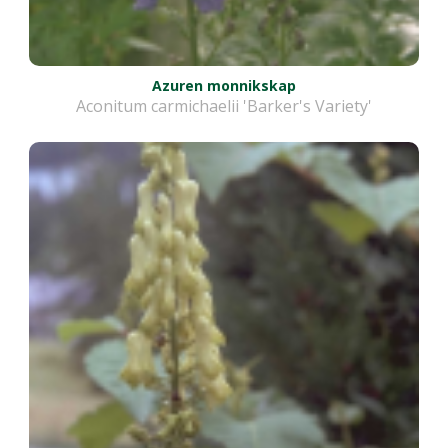
Azuren monnikskap
Aconitum carmichaelii 'Barker's Variety'