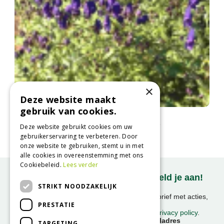
×
Deze website maakt
gebruik van cookies.
Monnikskap
Aconitum 'Spark's Variety'
Deze website gebruikt cookies om uw
gebruikerservaring te verbeteren. Door
onze website te gebruiken, stemt u in met
alle cookies in overeenstemming met ons
Cookiebeleid.
Lees verder
Onze nieuwsbrief ontvangen? Meld je aan!
STRIKT NOODZAKELIJK
Ontvang ongeveer 1x per week onze nieuwsbrief met acties,
PRESTATIE
nieuws & activiteiten!
We slaan uw gegevens op conform onze
privacy policy
.
Voornaam
E-mailadres
TARGETING