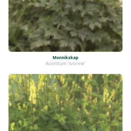
Monnikskap
Aconitum 'Ivorine'