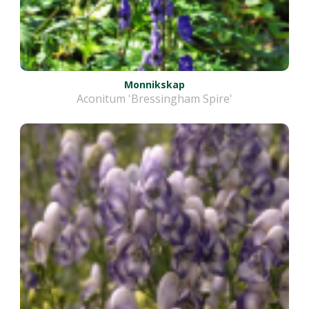
Monnikskap
Aconitum 'Bressingham Spire'