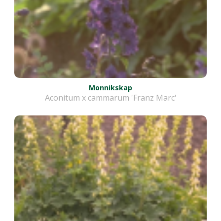
Monnikskap
Aconitum x cammarum 'Franz Marc'