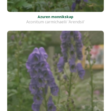
Azuren monnikskap
Aconitum carmichaelii 'Arendsii'