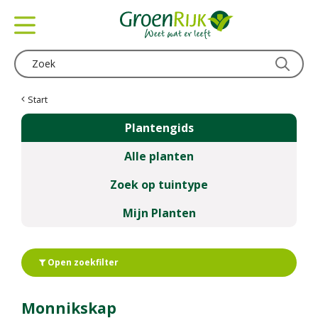
G
a
n
a
a
r
c
Start
o
Plantengids
n
t
Alle planten
e
n
Zoek op tuintype
t
Mijn Planten
Open zoekfilter
Monnikskap