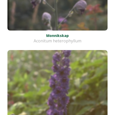
Monnikskap
Aconitum heterophyllum