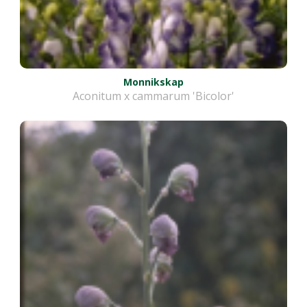
Monnikskap
Aconitum x cammarum 'Bicolor'