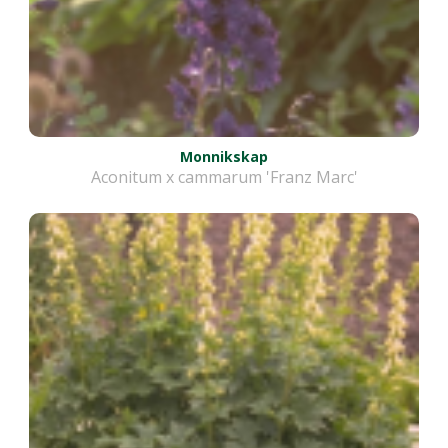
Monnikskap
Aconitum x cammarum 'Franz Marc'