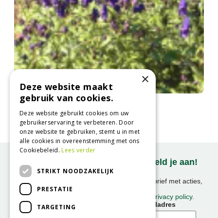
×
Deze website maakt
gebruik van cookies.
Monnikskap
Aconitum 'Spark's Variety'
Deze website gebruikt cookies om uw
gebruikerservaring te verbeteren. Door
onze website te gebruiken, stemt u in met
alle cookies in overeenstemming met ons
Cookiebeleid.
Lees verder
Onze nieuwsbrief ontvangen? Meld je aan!
STRIKT NOODZAKELIJK
Ontvang ongeveer 1x per week onze nieuwsbrief met acties,
PRESTATIE
nieuws & activiteiten!
We slaan uw gegevens op conform onze
privacy policy
.
Voornaam
E-mailadres
TARGETING