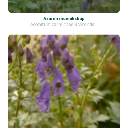
Azuren monnikskap
Aconitum carmichaelii 'Arendsii'