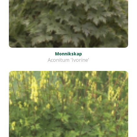
Monnikskap
Aconitum 'Ivorine'