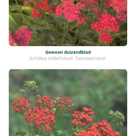
Gewoon duizendblad
Achillea millefolium 'Sammetriese'