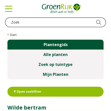
G
a
n
a
a
r
c
Start
o
Plantengids
n
t
Alle planten
e
n
Zoek op tuintype
t
Mijn Planten
Open zoekfilter
Wilde bertram