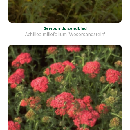
Gewoon duizendblad
Achillea millefolium 'Wesersandstein'