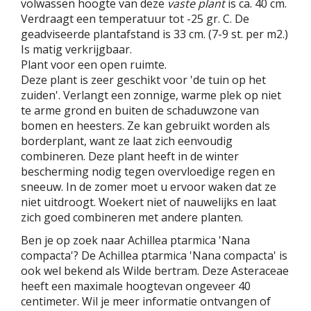
volwassen hoogte van deze
vaste plant
is ca. 40 cm.
Verdraagt een temperatuur tot -25 gr. C. De
geadviseerde plantafstand is 33 cm. (7-9 st. per m2.)
Is matig verkrijgbaar.
Plant voor een open ruimte.
Deze plant is zeer geschikt voor 'de tuin op het
zuiden'. Verlangt een zonnige, warme plek op niet
te arme grond en buiten de schaduwzone van
bomen en heesters. Ze kan gebruikt worden als
borderplant, want ze laat zich eenvoudig
combineren. Deze plant heeft in de winter
bescherming nodig tegen overvloedige regen en
sneeuw. In de zomer moet u ervoor waken dat ze
niet uitdroogt. Woekert niet of nauwelijks en laat
zich goed combineren met andere planten.
Ben je op zoek naar Achillea ptarmica 'Nana
compacta'? De Achillea ptarmica 'Nana compacta' is
ook wel bekend als Wilde bertram. Deze Asteraceae
heeft een maximale hoogtevan ongeveer 40
centimeter. Wil je meer informatie ontvangen of