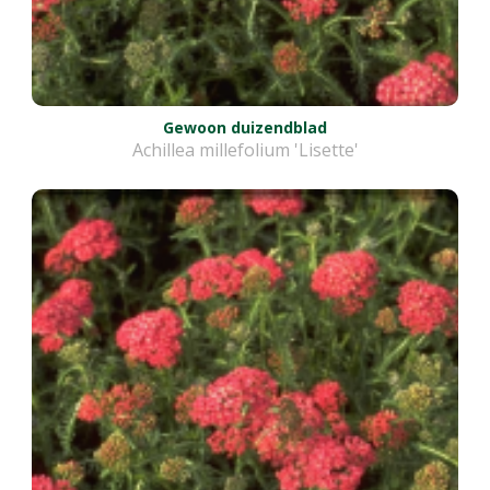
Gewoon duizendblad
Achillea millefolium 'Lisette'