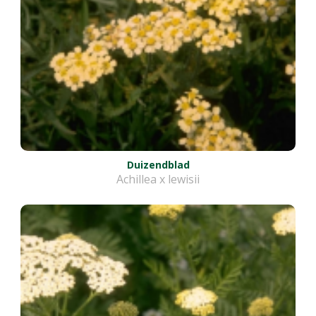
Duizendblad
Achillea x lewisii