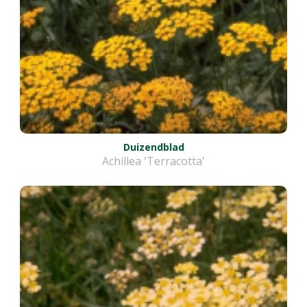
Duizendblad
Achillea 'Terracotta'