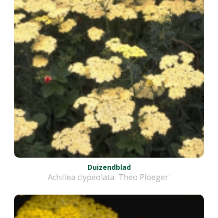
Duizendblad
Achillea clypeolata 'Theo Ploeger'