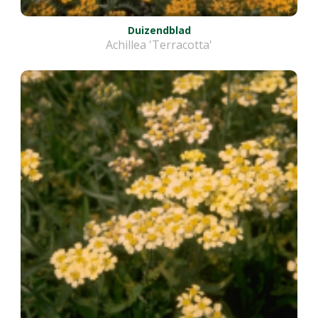
Duizendblad
Achillea 'Terracotta'