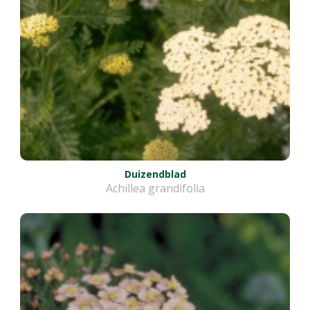
Duizendblad
Achillea grandifolia