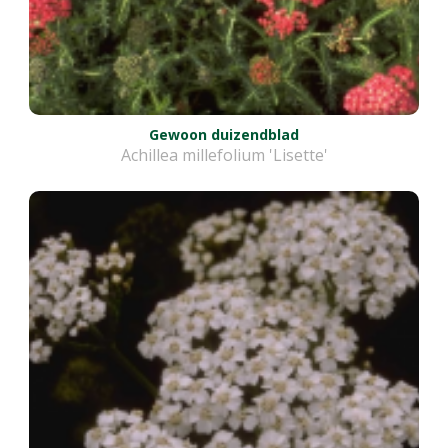
Gewoon duizendblad
Achillea millefolium 'Lisette'