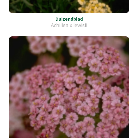
Duizendblad
Achillea x lewisii