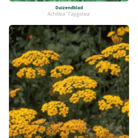
Duizendblad
Achillea 'Taygetea'