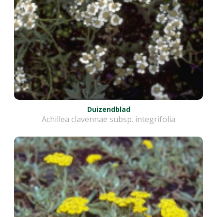
Duizendblad
Achillea clavennae subsp. integrifolia