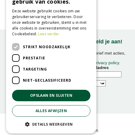
gebruik van cookies.
Gewoon duizendblad
Achillea millefolium
Deze website gebruikt cookies om uw
gebruikerservaring te verbeteren. Door
onze website te gebruiken, stemt u in met
alle cookies in overeenstemming met ons
Cookiebeleid.
Lees verder
Onze nieuwsbrief ontvangen? Meld je aan!
STRIKT NOODZAKELIJK
Ontvang ongeveer 1x per week onze nieuwsbrief met acties,
PRESTATIE
nieuws & activiteiten!
We slaan uw gegevens op conform onze
privacy policy
.
Voornaam
E-mailadres
TARGETING
NIET-GECLASSIFICEERD
OPSLAAN EN SLUITEN
ALLES AFWIJZEN
© GroenRijk
DETAILS WEERGEVEN
Green Solutions
GRS-Platform