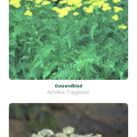
Duizendblad
Achillea 'Taygetea'