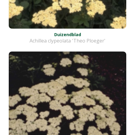
Duizendblad
Achillea clypeolata 'Theo Ploeger'