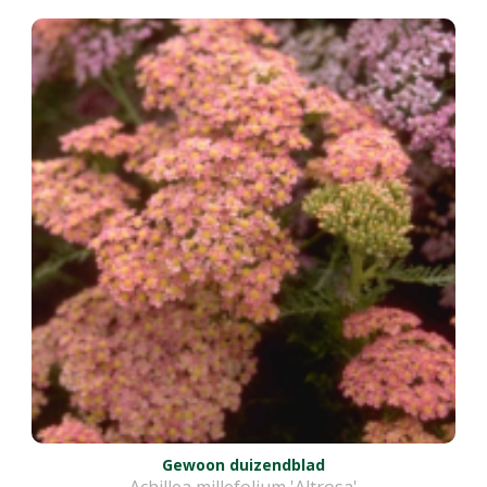
Gewoon duizendblad
Achillea millefolium 'Altrosa'