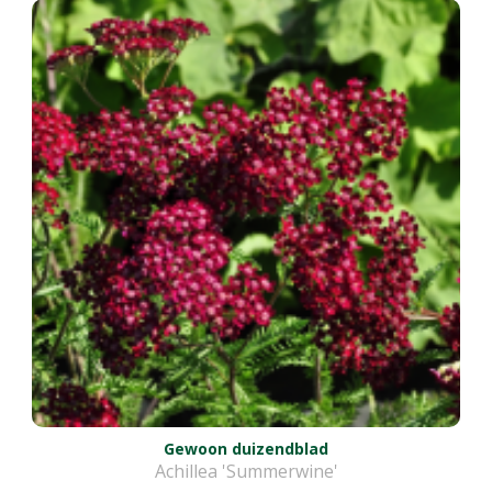
Gewoon duizendblad
Achillea 'Summerwine'