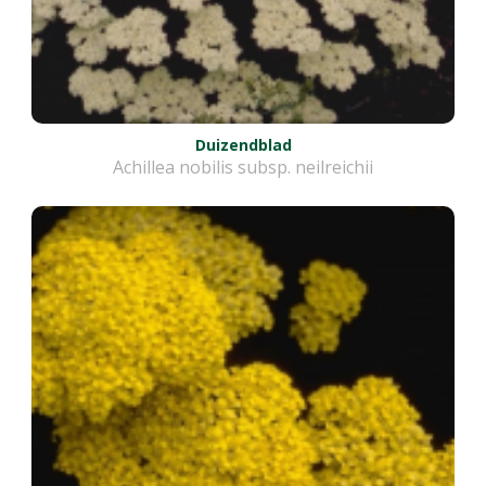
Duizendblad
Achillea nobilis subsp. neilreichii