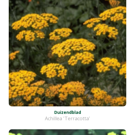
Duizendblad
Achillea 'Terracotta'