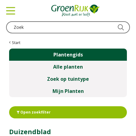
G
a
n
a
a
r
c
Start
o
Plantengids
n
t
Alle planten
e
n
Zoek op tuintype
t
Mijn Planten
Open zoekfilter
Duizendblad