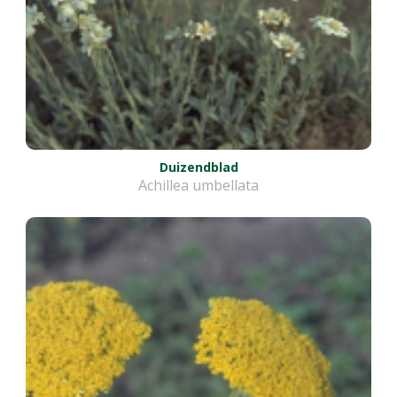
Duizendblad
Achillea umbellata