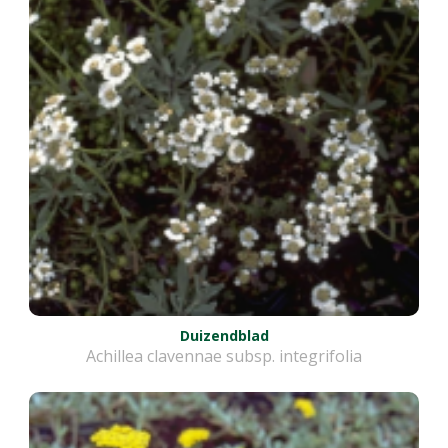
Duizendblad
Achillea clavennae subsp. integrifolia