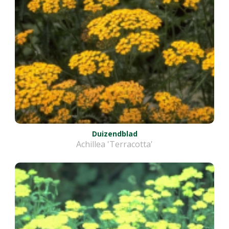
Duizendblad
Achillea 'Terracotta'