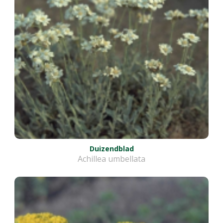
Duizendblad
Achillea umbellata