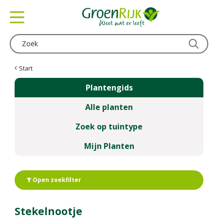
G
a
n
a
a
r
c
Start
o
Plantengids
n
t
Alle planten
e
n
Zoek op tuintype
t
Mijn Planten
Open zoekfilter
Stekelnootje