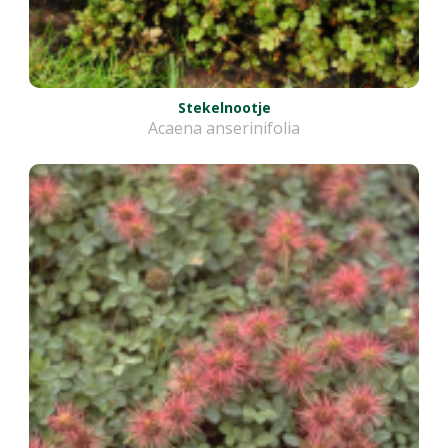
Stekelnootje
Acaena anserinifolia