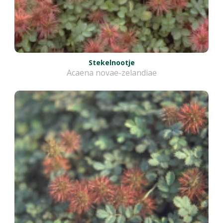
Stekelnootje
Acaena novae-zelandiae