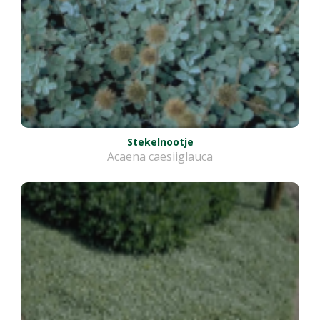
Stekelnootje
Acaena caesiiglauca