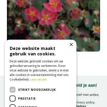
×
Deze website maakt
gebruik van cookies.
Aardbei
Fragaria 'Red Ruby'
Deze website gebruikt cookies om uw
gebruikerservaring te verbeteren. Door
onze website te gebruiken, stemt u in met
alle cookies in overeenstemming met ons
Cookiebeleid.
Lees verder
Onze nieuwsbrief ontvangen? Meld je aan!
STRIKT NOODZAKELIJK
Ontvang ongeveer 1x per week onze nieuwsbrief met acties,
PRESTATIE
nieuws & activiteiten!
We slaan uw gegevens op conform onze
privacy policy
.
Voornaam
E-mailadres